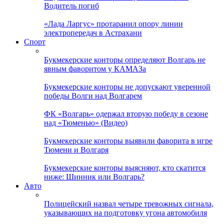
Водитель погиб
«Лада Ларгус» протаранил опору линии
электропередач в Астрахани
Спорт
Букмекерские конторы определяют Волгарь не
явным фаворитом у КАМАЗа
Букмекерские конторы не допускают уверенной
победы Волги над Волгарем
ФК «Волгарь» одержал вторую победу в сезоне
над «Тюменью» (Видео)
Букмекерские конторы выявили фаворита в игре
Тюмени и Волгаря
Букмекерские конторы выясняют, кто скатится
ниже: Шинник или Волгарь?
Авто
Полицейский назвал четыре тревожных сигнала,
указывающих на подготовку угона автомобиля