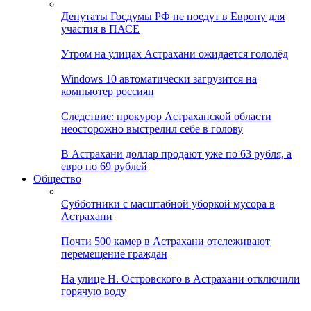
Депутаты Госдумы РФ не поедут в Европу для
участия в ПАСЕ
Утром на улицах Астрахани ожидается гололёд
Windows 10 автоматически загрузится на
компьютер россиян
Следствие: прокурор Астраханской области
неосторожно выстрелил себе в голову
В Астрахани доллар продают уже по 63 рубля, а
евро по 69 рублей
Общество
Субботники с масштабной уборкой мусора в
Астрахани
Почти 500 камер в Астрахани отслеживают
перемещение граждан
На улице Н. Островского в Астрахани отключили
горячую воду