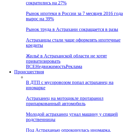
сократились на 27%
Рынок ипотеки в России за 7 месяцев 2016 года
вырос на 39%
Рынок труда в Астрахани сокращается в разы
Астраханцы стали чаще оформлять ипотечные
кредиты
Жильё в Астраханской области не хотят
приватизировать
ВСЕ
Недвижимость
Реклама
Происшествия
В ДТП с мусоровозом попал астраханец на
иномарке
Астраханец на мотоцикле протаранил
припаркованный автомобиль
Молодой астраханец угнал машину у спящей
родственницы
Под Астраханью опрокинулась иномарка.