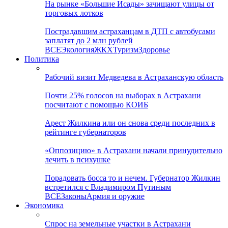
На рынке «Большие Исады» зачищают улицы от
торговых лотков
Пострадавшим астраханцам в ДТП с автобусами
заплатят до 2 млн рублей
ВСЕ
Экология
ЖКХ
Туризм
Здоровье
Политика
Рабочий визит Медведева в Астраханскую область
Почти 25% голосов на выборах в Астрахани
посчитают с помощью КОИБ
Арест Жилкина или он снова среди последних в
рейтинге губернаторов
«Оппозицию» в Астрахани начали принудительно
лечить в психушке
Порадовать босса то и нечем. Губернатор Жилкин
встретился с Владимиром Путиным
ВСЕ
Законы
Армия и оружие
Экономика
Спрос на земельные участки в Астрахани