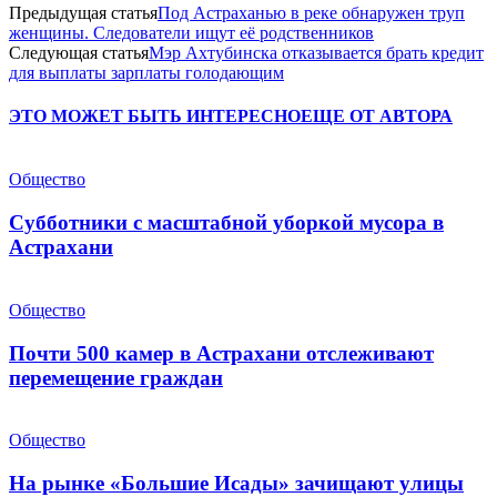
Предыдущая статья
Под Астраханью в реке обнаружен труп
женщины. Следователи ищут её родственников
Следующая статья
Мэр Ахтубинска отказывается брать кредит
для выплаты зарплаты голодающим
ЭТО МОЖЕТ БЫТЬ ИНТЕРЕСНО
ЕЩЕ ОТ АВТОРА
Общество
Субботники с масштабной уборкой мусора в
Астрахани
Общество
Почти 500 камер в Астрахани отслеживают
перемещение граждан
Общество
На рынке «Большие Исады» зачищают улицы