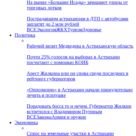
На рынке «Большие Исады» зачищают улицы от
торговых лотков
Пострадавшим астраханцам в ДТП с автобусами
заплатят до 2 млн рублей
ВСЕ
Экология
ЖКХ
Туризм
Здоровье
Политика
Рабочий визит Медведева в Астраханскую область
Почти 25% голосов на выборах в Астрахани
посчитают с помощью КОИБ
Арест Жилкина или он снова среди последних в
рейтинге губернаторов
«Оппозицию» в Астрахани начали принудительно
лечить в психушке
Порадовать босса то и нечем. Губернатор Жилкин
встретился с Владимиром Путиным
ВСЕ
Законы
Армия и оружие
Экономика
Спрос на земельные участки в Астрахани