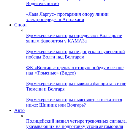
Водитель погиб
«Лада Ларгус» протаранил опору линии
электропередач в Астрахани
Спорт
Букмекерские конторы определяют Волгарь не
явным фаворитом у КАМАЗа
Букмекерские конторы не допускают уверенной
победы Волги над Волгарем
ФК «Волгарь» одержал вторую победу в сезоне
над «Тюменью» (Видео)
Букмекерские конторы выявили фаворита в игре
Тюмени и Волгаря
Букмекерские конторы выясняют, кто скатится
ниже: Шинник или Волгарь?
Авто
Полицейский назвал четыре тревожных сигнала,
указывающих на подготовку угона автомобиля