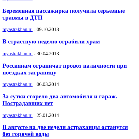
Беременная пассажирка получила серьезные
травмы в ДТП
myastrakhan.ru
-
09.10.2013
В страстную неделю ограбили храм
myastrakhan.ru
-
30.04.2013
Россиянам ограничат провоз наличности при
поездках заграницу
myastrakhan.ru
-
06.03.2014
За сутки сгорело два автомобиля и гараж.
Пострадавших нет
myastrakhan.ru
-
25.01.2014
В августе на две недели астраханцы останутся
без горячей воды