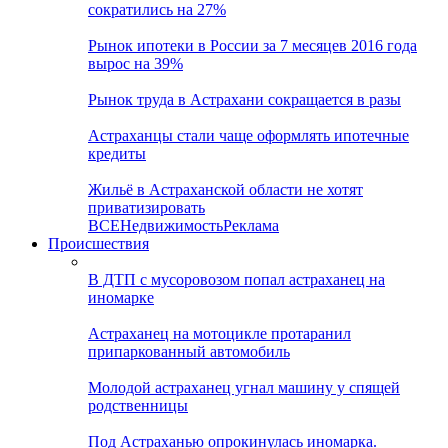
сократились на 27%
Рынок ипотеки в России за 7 месяцев 2016 года
вырос на 39%
Рынок труда в Астрахани сокращается в разы
Астраханцы стали чаще оформлять ипотечные
кредиты
Жильё в Астраханской области не хотят
приватизировать
ВСЕ
Недвижимость
Реклама
Происшествия
В ДТП с мусоровозом попал астраханец на
иномарке
Астраханец на мотоцикле протаранил
припаркованный автомобиль
Молодой астраханец угнал машину у спящей
родственницы
Под Астраханью опрокинулась иномарка.