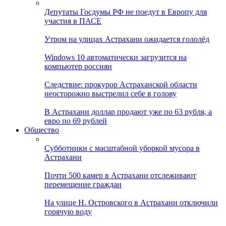
Депутаты Госдумы РФ не поедут в Европу для
участия в ПАСЕ
Утром на улицах Астрахани ожидается гололёд
Windows 10 автоматически загрузится на
компьютер россиян
Следствие: прокурор Астраханской области
неосторожно выстрелил себе в голову
В Астрахани доллар продают уже по 63 рубля, а
евро по 69 рублей
Общество
Субботники с масштабной уборкой мусора в
Астрахани
Почти 500 камер в Астрахани отслеживают
перемещение граждан
На улице Н. Островского в Астрахани отключили
горячую воду