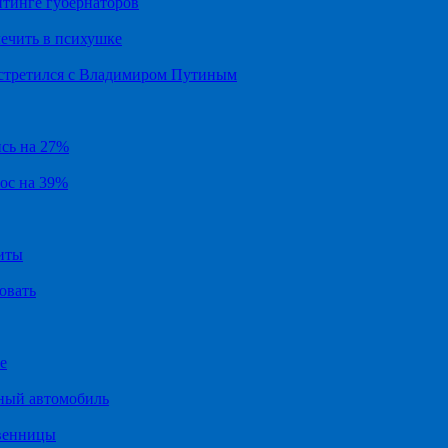
йтинге губернаторов
ечить в психушке
встретился с Владимиром Путиным
ись на 27%
рос на 39%
иты
овать
е
ный автомобиль
твенницы