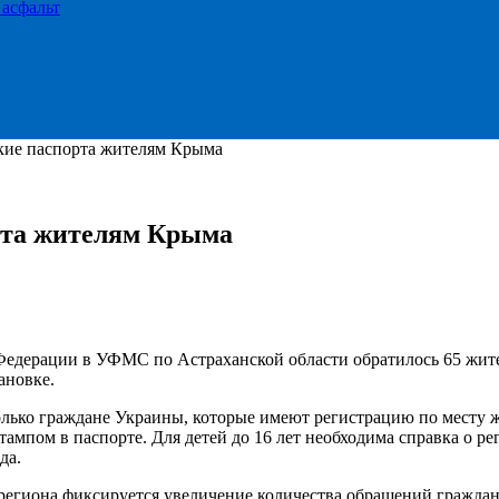
 асфальт
кие паспорта жителям Крыма
рта жителям Крыма
Федерации в УФМС по Астраханской области обратилось 65 жит
ановке.
олько граждане Украины, которые имеют регистрацию по месту 
тампом в паспорте. Для детей до 16 лет необходима справка о ре
да.
региона фиксируется увеличение количества обращений гражда