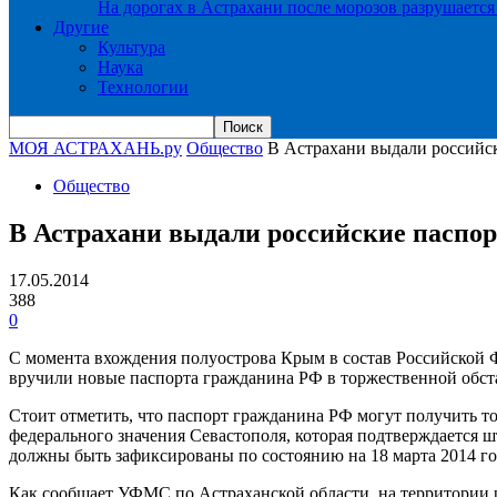
На дорогах в Астрахани после морозов разрушается
Другие
Культура
Наука
Технологии
МОЯ АСТРАХАНЬ.ру
Общество
В Астрахани выдали российс
Общество
В Астрахани выдали российские паспо
17.05.2014
388
0
С момента вхождения полуострова Крым в состав Российской 
вручили новые паспорта гражданина РФ в торжественной обст
Стоит отметить, что паспорт гражданина РФ могут получить т
федерального значения Севастополя, которая подтверждается ш
должны быть зафиксированы по состоянию на 18 марта 2014 го
Как сообщает УФМС по Астраханской области, на территории 