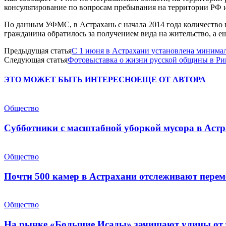
консультирование по вопросам пребывания на территории РФ 
По данным УФМС, в Астрахань с начала 2014 года количество 
гражданина обратилось за получением вида на жительство, а ещ
Предыдущая статья
С 1 июня в Астрахани установлена минимал
Следующая статья
Фотовыставка о жизни русской общины в Ри
ЭТО МОЖЕТ БЫТЬ ИНТЕРЕСНО
ЕЩЕ ОТ АВТОРА
Общество
Субботники с масштабной уборкой мусора в Аст
Общество
Почти 500 камер в Астрахани отслеживают пере
Общество
На рынке «Большие Исады» зачищают улицы от 