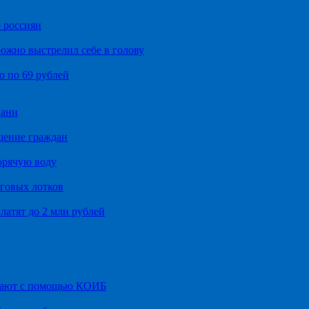
 россиян
ожно выстрелил себе в голову
о по 69 рублей
хани
щение граждан
орячую воду
говых лотков
латят до 2 млн рублей
итают с помощью КОИБ