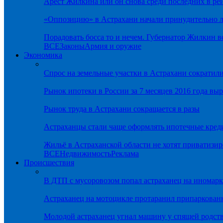
Арест Жилкина или он снова среди последних в ре
«Оппозицию» в Астрахани начали принудительно л
Порадовать босса то и нечем. Губернатор Жилкин 
ВСЕ
Законы
Армия и оружие
Экономика
Спрос на земельные участки в Астрахани сократил
Рынок ипотеки в России за 7 месяцев 2016 года вы
Рынок труда в Астрахани сокращается в разы
Астраханцы стали чаще оформлять ипотечные кред
Жильё в Астраханской области не хотят приватизир
ВСЕ
Недвижимость
Реклама
Происшествия
В ДТП с мусоровозом попал астраханец на иномарк
Астраханец на мотоцикле протаранил припаркован
Молодой астраханец угнал машину у спящей родс