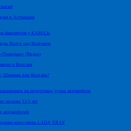
 погиб
едач в Астрахани
ным фаворитом у КАМАЗа
беды Волги над Волгарем
д «Тюменью» (Видео)
юмени и Волгаря
е: Шинник или Волгарь?
казывающих на подготовку угона автомобиля
не моложе 13,5 лет
е автомобилей
продажи кроссовера LADA XRAY