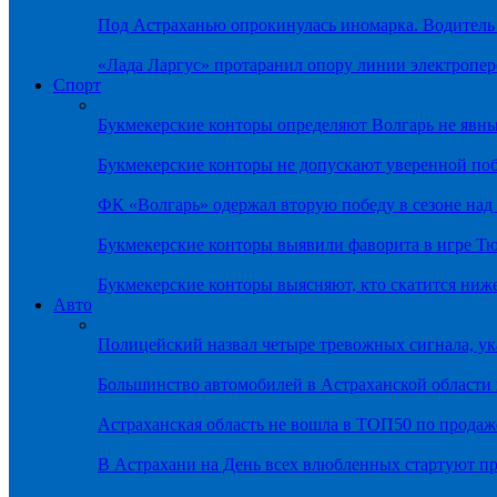
Под Астраханью опрокинулась иномарка. Водитель
«Лада Ларгус» протаранил опору линии электропер
Спорт
Букмекерские конторы определяют Волгарь не яв
Букмекерские конторы не допускают уверенной по
ФК «Волгарь» одержал вторую победу в сезоне на
Букмекерские конторы выявили фаворита в игре Т
Букмекерские конторы выясняют, кто скатится ниж
Авто
Полицейский назвал четыре тревожных сигнала, у
Большинство автомобилей в Астраханской области 
Астраханская область не вошла в ТОП50 по продаж
В Астрахани на День всех влюбленных стартуют 