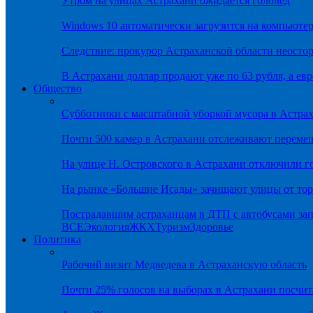
Утром на улицах Астрахани ожидается гололёд
Windows 10 автоматически загрузится на компьютер
Следствие: прокурор Астраханской области неостор
В Астрахани доллар продают уже по 63 рубля, а евр
Общество
Субботники с масштабной уборкой мусора в Астра
Почти 500 камер в Астрахани отслеживают переме
На улице Н. Островского в Астрахани отключили г
На рынке «Большие Исады» зачищают улицы от тор
Пострадавшим астраханцам в ДТП с автобусами зап
ВСЕ
Экология
ЖКХ
Туризм
Здоровье
Политика
Рабочий визит Медведева в Астраханскую область
Почти 25% голосов на выборах в Астрахани посч