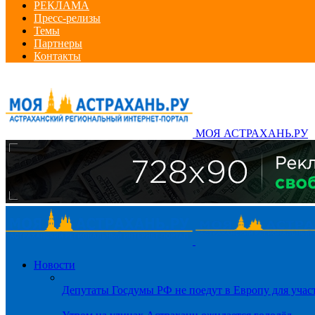
РЕКЛАМА
Пресс-релизы
Темы
Партнеры
Контакты
МОЯ АСТРАХАНЬ.РУ
Новости
Депутаты Госдумы РФ не поедут в Европу для уча