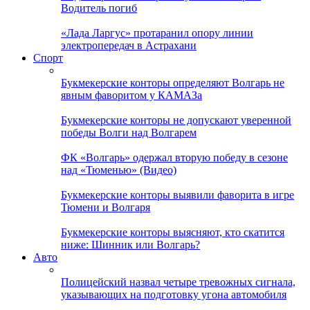
Водитель погиб
«Лада Ларгус» протаранил опору линии
электропередач в Астрахани
Спорт
Букмекерские конторы определяют Волгарь не
явным фаворитом у КАМАЗа
Букмекерские конторы не допускают уверенной
победы Волги над Волгарем
ФК «Волгарь» одержал вторую победу в сезоне
над «Тюменью» (Видео)
Букмекерские конторы выявили фаворита в игре
Тюмени и Волгаря
Букмекерские конторы выясняют, кто скатится
ниже: Шинник или Волгарь?
Авто
Полицейский назвал четыре тревожных сигнала,
указывающих на подготовку угона автомобиля