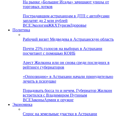
На рынке «Большие Исады» зачищают улицы от
торговых лотков
Пострадавшим астраханцам в ДТП с автобусами
заплатят до 2 млн рублей
ВСЕ
Экология
ЖКХ
Туризм
Здоровье
Политика
Рабочий визит Медведева в Астраханскую область
Почти 25% голосов на выборах в Астрахани
посчитают с помощью КОИБ
Арест Жилкина или он снова среди последних в
рейтинге губернаторов
«Оппозицию» в Астрахани начали принудительно
лечить в психушке
Порадовать босса то и нечем. Губернатор Жилкин
встретился с Владимиром Путиным
ВСЕ
Законы
Армия и оружие
Экономика
Спрос на земельные участки в Астрахани