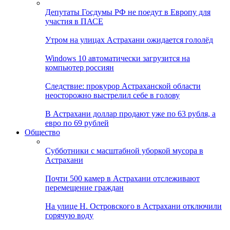
Депутаты Госдумы РФ не поедут в Европу для
участия в ПАСЕ
Утром на улицах Астрахани ожидается гололёд
Windows 10 автоматически загрузится на
компьютер россиян
Следствие: прокурор Астраханской области
неосторожно выстрелил себе в голову
В Астрахани доллар продают уже по 63 рубля, а
евро по 69 рублей
Общество
Субботники с масштабной уборкой мусора в
Астрахани
Почти 500 камер в Астрахани отслеживают
перемещение граждан
На улице Н. Островского в Астрахани отключили
горячую воду