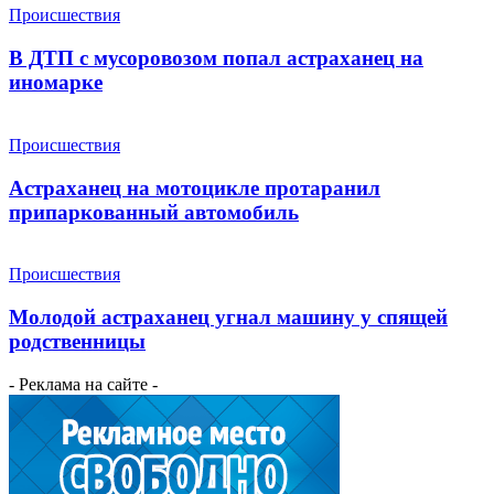
Происшествия
В ДТП с мусоровозом попал астраханец на
иномарке
Происшествия
Астраханец на мотоцикле протаранил
припаркованный автомобиль
Происшествия
Молодой астраханец угнал машину у спящей
родственницы
- Реклама на сайте -