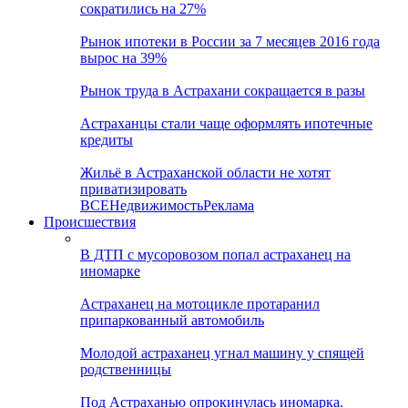
сократились на 27%
Рынок ипотеки в России за 7 месяцев 2016 года
вырос на 39%
Рынок труда в Астрахани сокращается в разы
Астраханцы стали чаще оформлять ипотечные
кредиты
Жильё в Астраханской области не хотят
приватизировать
ВСЕ
Недвижимость
Реклама
Происшествия
В ДТП с мусоровозом попал астраханец на
иномарке
Астраханец на мотоцикле протаранил
припаркованный автомобиль
Молодой астраханец угнал машину у спящей
родственницы
Под Астраханью опрокинулась иномарка.