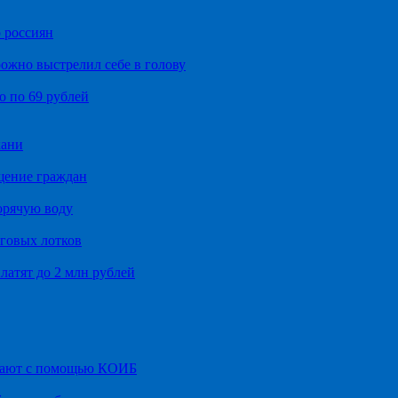
 россиян
ожно выстрелил себе в голову
о по 69 рублей
хани
щение граждан
орячую воду
говых лотков
латят до 2 млн рублей
итают с помощью КОИБ