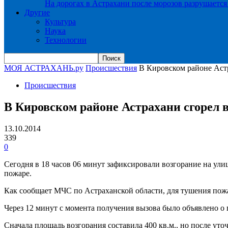
На дорогах в Астрахани после морозов разрушается
Другие
Культура
Наука
Технологии
МОЯ АСТРАХАНЬ.ру
Происшествия
В Кировском районе Аст
Происшествия
В Кировском районе Астрахани сгорел 
13.10.2014
339
0
Сегодня в 18 часов 06 минут зафиксировали возгорание на ули
пожаре.
Как сообщает МЧС по Астраханской области, для тушения пожа
Через 12 минут с момента получения вызова было объявлено о 
Сначала площадь возгорания составила 400 кв.м., но после ут