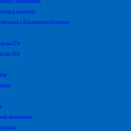
йтинге губернаторов
ечить в психушке
встретился с Владимиром Путиным
ись на 27%
рос на 39%
иты
овать
е
ный автомобиль
твенницы