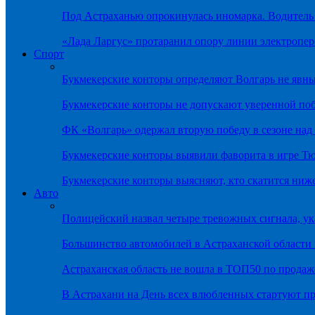
Под Астраханью опрокинулась иномарка. Водитель
«Лада Ларгус» протаранил опору линии электропер
Спорт
Букмекерские конторы определяют Волгарь не яв
Букмекерские конторы не допускают уверенной по
ФК «Волгарь» одержал вторую победу в сезоне на
Букмекерские конторы выявили фаворита в игре Т
Букмекерские конторы выясняют, кто скатится ниж
Авто
Полицейский назвал четыре тревожных сигнала, у
Большинство автомобилей в Астраханской области 
Астраханская область не вошла в ТОП50 по продаж
В Астрахани на День всех влюбленных стартуют 