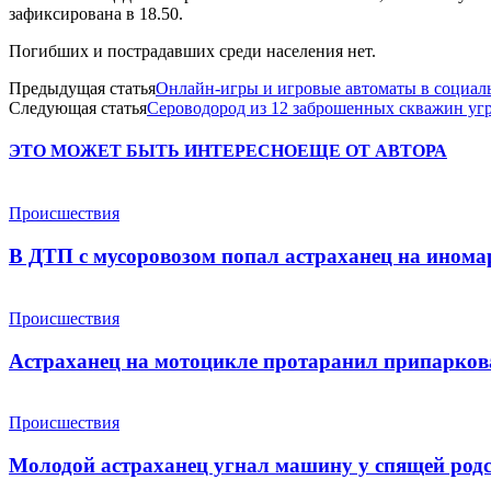
зафиксирована в 18.50.
Погибших и пострадавших среди населения нет.
Предыдущая статья
Онлайн-игры и игровые автоматы в социаль
Следующая статья
Сероводород из 12 заброшенных скважин уг
ЭТО МОЖЕТ БЫТЬ ИНТЕРЕСНО
ЕЩЕ ОТ АВТОРА
Происшествия
В ДТП с мусоровозом попал астраханец на инома
Происшествия
Астраханец на мотоцикле протаранил припарко
Происшествия
Молодой астраханец угнал машину у спящей род