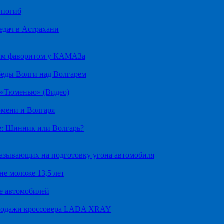
 погиб
едач в Астрахани
ным фаворитом у КАМАЗа
беды Волги над Волгарем
д «Тюменью» (Видео)
юмени и Волгаря
е: Шинник или Волгарь?
казывающих на подготовку угона автомобиля
не моложе 13,5 лет
е автомобилей
продажи кроссовера LADA XRAY