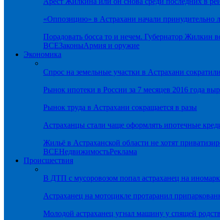
Арест Жилкина или он снова среди последних в ре
«Оппозицию» в Астрахани начали принудительно л
Порадовать босса то и нечем. Губернатор Жилкин 
ВСЕ
Законы
Армия и оружие
Экономика
Спрос на земельные участки в Астрахани сократил
Рынок ипотеки в России за 7 месяцев 2016 года вы
Рынок труда в Астрахани сокращается в разы
Астраханцы стали чаще оформлять ипотечные кред
Жильё в Астраханской области не хотят приватизир
ВСЕ
Недвижимость
Реклама
Происшествия
В ДТП с мусоровозом попал астраханец на иномарк
Астраханец на мотоцикле протаранил припаркован
Молодой астраханец угнал машину у спящей родс