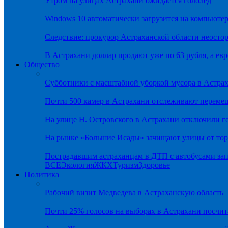
Утром на улицах Астрахани ожидается гололёд
Windows 10 автоматически загрузится на компьютер
Следствие: прокурор Астраханской области неостор
В Астрахани доллар продают уже по 63 рубля, а евр
Общество
Субботники с масштабной уборкой мусора в Астра
Почти 500 камер в Астрахани отслеживают переме
На улице Н. Островского в Астрахани отключили г
На рынке «Большие Исады» зачищают улицы от тор
Пострадавшим астраханцам в ДТП с автобусами зап
ВСЕ
Экология
ЖКХ
Туризм
Здоровье
Политика
Рабочий визит Медведева в Астраханскую область
Почти 25% голосов на выборах в Астрахани посч