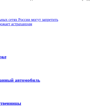
ных сетях России могут запретить
рожает астраханцам
рке
ванный автомобиль
ственницы