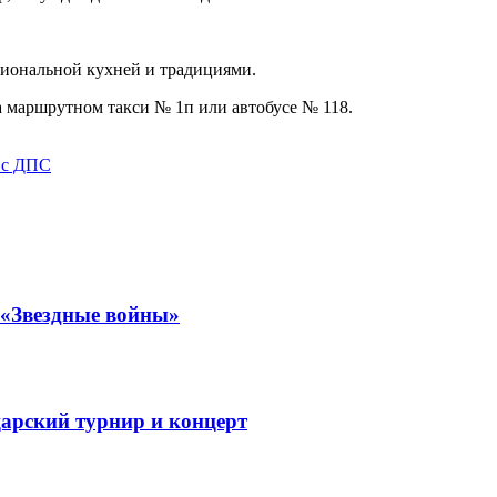
циональной кухней и традициями.
а маршрутном такси № 1п или автобусе № 118.
 с ДПС
 «Звездные войны»
царский турнир и концерт