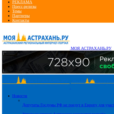
РЕКЛАМА
Пресс-релизы
Темы
Партнеры
Контакты
МОЯ АСТРАХАНЬ.РУ
Новости
Депутаты Госдумы РФ не поедут в Европу для уча