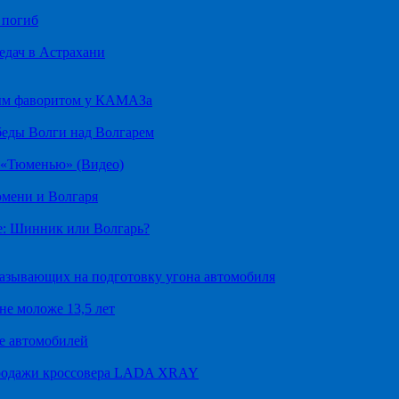
 погиб
едач в Астрахани
ным фаворитом у КАМАЗа
беды Волги над Волгарем
д «Тюменью» (Видео)
юмени и Волгаря
е: Шинник или Волгарь?
казывающих на подготовку угона автомобиля
не моложе 13,5 лет
е автомобилей
продажи кроссовера LADA XRAY