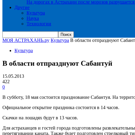
На дорогах в Астрахани после морозов разрушается
Другие
Культура
Наука
Технологии
МОЯ АСТРАХАНЬ.ру
Культура
В области отпразднуют Сабан
Культура
В области отпразднуют Сабантуй
15.05.2013
422
0
В субботу, 18 мая состоится празднование Сабантуя. На терри
Официальное открытие праздника состоится в 14 часов.
Скачки на лошадях будут в 13 часов.
Для астраханцев и гостей города подготовлены развлекательн
перетягивании каната. Также будет подготовлен стрелковый тир,