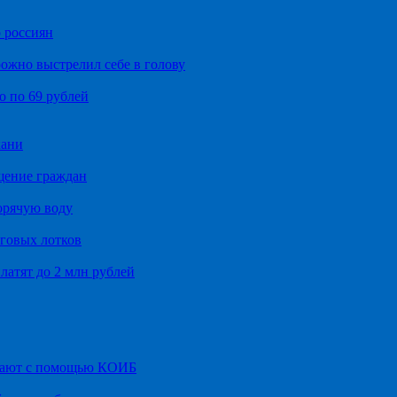
 россиян
ожно выстрелил себе в голову
о по 69 рублей
хани
щение граждан
орячую воду
говых лотков
латят до 2 млн рублей
итают с помощью КОИБ