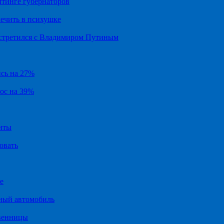
йтинге губернаторов
ечить в психушке
встретился с Владимиром Путиным
ись на 27%
рос на 39%
иты
овать
е
ный автомобиль
твенницы