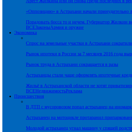
Арест Жилкина или он снова среди последних в ре
«Оппозицию» в Астрахани начали принудительно л
Порадовать босса то и нечем. Губернатор Жилкин 
ВСЕ
Законы
Армия и оружие
Экономика
Спрос на земельные участки в Астрахани сократил
Рынок ипотеки в России за 7 месяцев 2016 года вы
Рынок труда в Астрахани сокращается в разы
Астраханцы стали чаще оформлять ипотечные кред
Жильё в Астраханской области не хотят приватизир
ВСЕ
Недвижимость
Реклама
Происшествия
В ДТП с мусоровозом попал астраханец на иномарк
Астраханец на мотоцикле протаранил припаркован
Молодой астраханец угнал машину у спящей родс