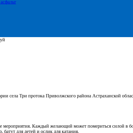
 асфальт
туй
тории села Три протока Приволжского района Астраханской обла
ые мероприятия. Каждый желающий может помериться силой в бор
 батут для детей и ослик для катания.