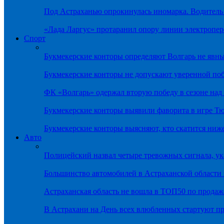
Под Астраханью опрокинулась иномарка. Водитель
«Лада Ларгус» протаранил опору линии электропер
Спорт
Букмекерские конторы определяют Волгарь не яв
Букмекерские конторы не допускают уверенной по
ФК «Волгарь» одержал вторую победу в сезоне на
Букмекерские конторы выявили фаворита в игре Т
Букмекерские конторы выясняют, кто скатится ниж
Авто
Полицейский назвал четыре тревожных сигнала, у
Большинство автомобилей в Астраханской области 
Астраханская область не вошла в ТОП50 по продаж
В Астрахани на День всех влюбленных стартуют 