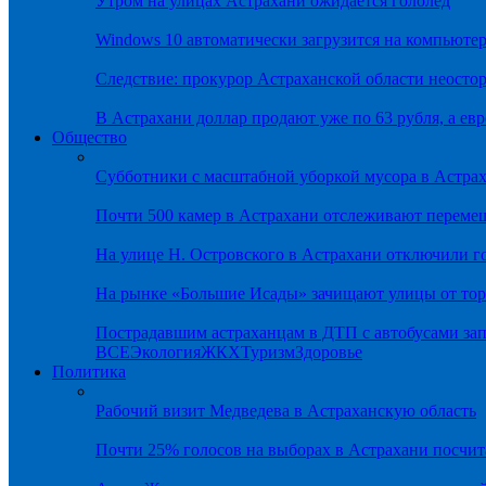
Утром на улицах Астрахани ожидается гололёд
Windows 10 автоматически загрузится на компьютер
Следствие: прокурор Астраханской области неостор
В Астрахани доллар продают уже по 63 рубля, а евр
Общество
Субботники с масштабной уборкой мусора в Астра
Почти 500 камер в Астрахани отслеживают переме
На улице Н. Островского в Астрахани отключили г
На рынке «Большие Исады» зачищают улицы от тор
Пострадавшим астраханцам в ДТП с автобусами зап
ВСЕ
Экология
ЖКХ
Туризм
Здоровье
Политика
Рабочий визит Медведева в Астраханскую область
Почти 25% голосов на выборах в Астрахани посч