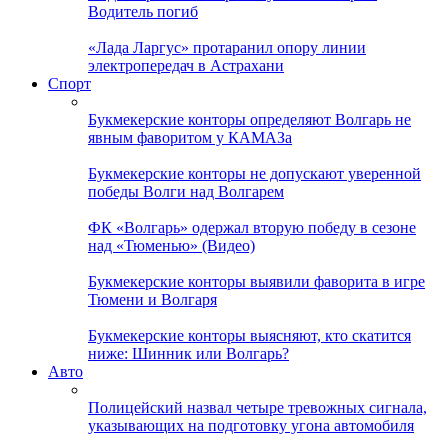
Водитель погиб
«Лада Ларгус» протаранил опору линии
электропередач в Астрахани
Спорт
Букмекерские конторы определяют Волгарь не
явным фаворитом у КАМАЗа
Букмекерские конторы не допускают уверенной
победы Волги над Волгарем
ФК «Волгарь» одержал вторую победу в сезоне
над «Тюменью» (Видео)
Букмекерские конторы выявили фаворита в игре
Тюмени и Волгаря
Букмекерские конторы выясняют, кто скатится
ниже: Шинник или Волгарь?
Авто
Полицейский назвал четыре тревожных сигнала,
указывающих на подготовку угона автомобиля