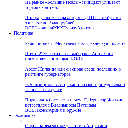
На рынке «Большие Исады» зачищают улицы от
торговых лотков
Пострадавшим астраханцам в ДТП с автобусами
заплатят до 2 млн рублей
ВСЕ
Экология
ЖКХ
Туризм
Здоровье
Политика
Рабочий визит Медведева в Астраханскую область
Почти 25% голосов на выборах в Астрахани
посчитают с помощью КОИБ
Арест Жилкина или он снова среди последних в
рейтинге губернаторов
«Оппозицию» в Астрахани начали принудительно
лечить в психушке
Порадовать босса то и нечем. Губернатор Жилкин
встретился с Владимиром Путиным
ВСЕ
Законы
Армия и оружие
Экономика
Спрос на земельные участки в Астрахани