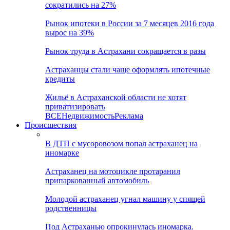
сократились на 27%
Рынок ипотеки в России за 7 месяцев 2016 года
вырос на 39%
Рынок труда в Астрахани сокращается в разы
Астраханцы стали чаще оформлять ипотечные
кредиты
Жильё в Астраханской области не хотят
приватизировать
ВСЕ
Недвижимость
Реклама
Происшествия
В ДТП с мусоровозом попал астраханец на
иномарке
Астраханец на мотоцикле протаранил
припаркованный автомобиль
Молодой астраханец угнал машину у спящей
родственницы
Под Астраханью опрокинулась иномарка.