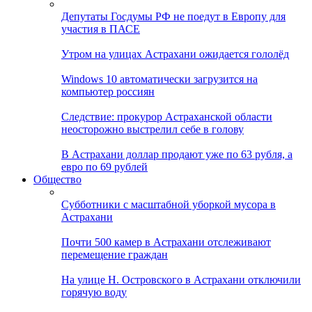
Депутаты Госдумы РФ не поедут в Европу для
участия в ПАСЕ
Утром на улицах Астрахани ожидается гололёд
Windows 10 автоматически загрузится на
компьютер россиян
Следствие: прокурор Астраханской области
неосторожно выстрелил себе в голову
В Астрахани доллар продают уже по 63 рубля, а
евро по 69 рублей
Общество
Субботники с масштабной уборкой мусора в
Астрахани
Почти 500 камер в Астрахани отслеживают
перемещение граждан
На улице Н. Островского в Астрахани отключили
горячую воду