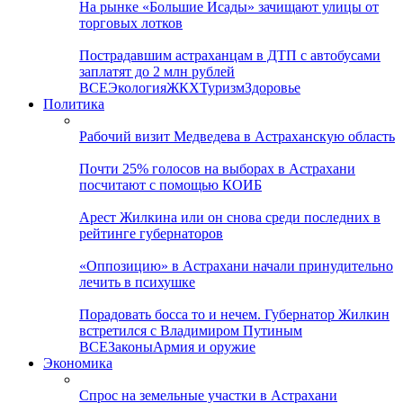
На рынке «Большие Исады» зачищают улицы от
торговых лотков
Пострадавшим астраханцам в ДТП с автобусами
заплатят до 2 млн рублей
ВСЕ
Экология
ЖКХ
Туризм
Здоровье
Политика
Рабочий визит Медведева в Астраханскую область
Почти 25% голосов на выборах в Астрахани
посчитают с помощью КОИБ
Арест Жилкина или он снова среди последних в
рейтинге губернаторов
«Оппозицию» в Астрахани начали принудительно
лечить в психушке
Порадовать босса то и нечем. Губернатор Жилкин
встретился с Владимиром Путиным
ВСЕ
Законы
Армия и оружие
Экономика
Спрос на земельные участки в Астрахани