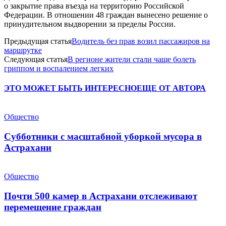
о закрытие права въезда на территорию Российской
Федерации. В отношении 48 граждан вынесено решение о
принудительном выдворении за пределы России.
Предыдущая статья
Водитель без прав возил пассажиров на
маршрутке
Следующая статья
В регионе жители стали чаще болеть
гриппом и воспалением легких
ЭТО МОЖЕТ БЫТЬ ИНТЕРЕСНО
ЕЩЕ ОТ АВТОРА
Общество
Субботники с масштабной уборкой мусора в
Астрахани
Общество
Почти 500 камер в Астрахани отслеживают
перемещение граждан