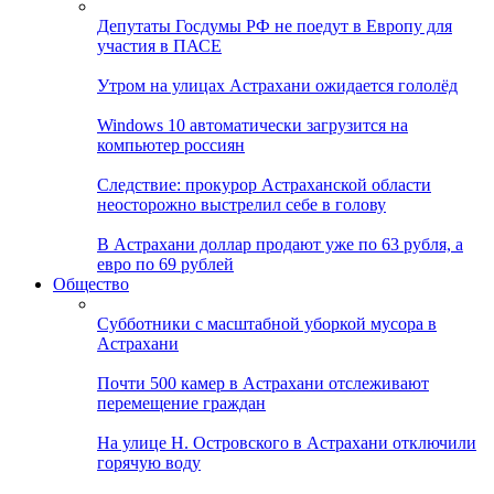
Депутаты Госдумы РФ не поедут в Европу для
участия в ПАСЕ
Утром на улицах Астрахани ожидается гололёд
Windows 10 автоматически загрузится на
компьютер россиян
Следствие: прокурор Астраханской области
неосторожно выстрелил себе в голову
В Астрахани доллар продают уже по 63 рубля, а
евро по 69 рублей
Общество
Субботники с масштабной уборкой мусора в
Астрахани
Почти 500 камер в Астрахани отслеживают
перемещение граждан
На улице Н. Островского в Астрахани отключили
горячую воду