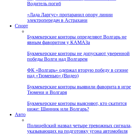
Водитель погиб
«Лада Ларгус» протаранил опору линии
электропередач в Астрахани
Спорт
Букмекерские конторы определяют Волгарь не
явным фаворитом у КАМАЗа
Букмекерские конторы не допускают уверенной
победы Волги над Волгарем
ФК «Волгарь» одержал вторую победу в сезоне
над «Тюменью» (Видео)
Букмекерские конторы выявили фаворита в игре
Тюмени и Волгаря
Букмекерские конторы выясняют, кто скатится
ниже: Шинник или Волгарь?
Авто
Полицейский назвал четыре тревожных сигнала,
указывающих на подготовку угона автомобиля