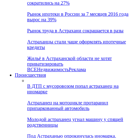
сократились на 27%
Рынок ипотеки в России за 7 месяцев 2016 года
вырос на 39%
Рынок труда в Астрахани сокращается в разы
Астраханцы стали чаще оформлять ипотечные
кредиты
Жильё в Астраханской области не хотят
приватизировать
ВСЕ
Недвижимость
Реклама
Происшествия
В ДТП с мусоровозом попал астраханец на
иномарке
Астраханец на мотоцикле протаранил
припаркованный автомобиль
Молодой астраханец угнал машину у спящей
родственницы
Под Астраханью опрокинулась иномарка.