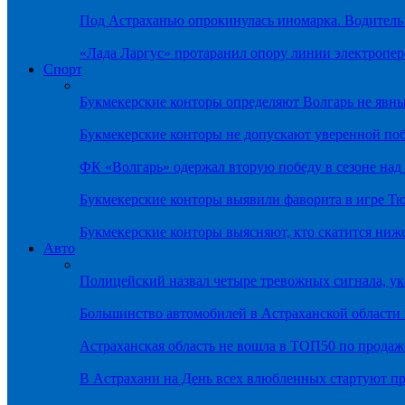
Под Астраханью опрокинулась иномарка. Водитель
«Лада Ларгус» протаранил опору линии электропер
Спорт
Букмекерские конторы определяют Волгарь не яв
Букмекерские конторы не допускают уверенной по
ФК «Волгарь» одержал вторую победу в сезоне на
Букмекерские конторы выявили фаворита в игре Т
Букмекерские конторы выясняют, кто скатится ниж
Авто
Полицейский назвал четыре тревожных сигнала, у
Большинство автомобилей в Астраханской области 
Астраханская область не вошла в ТОП50 по продаж
В Астрахани на День всех влюбленных стартуют 