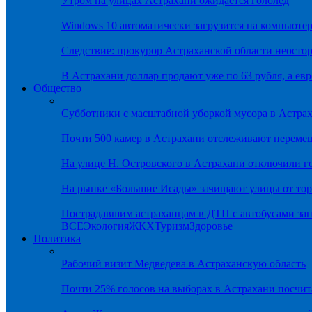
Утром на улицах Астрахани ожидается гололёд
Windows 10 автоматически загрузится на компьютер
Следствие: прокурор Астраханской области неостор
В Астрахани доллар продают уже по 63 рубля, а евр
Общество
Субботники с масштабной уборкой мусора в Астра
Почти 500 камер в Астрахани отслеживают переме
На улице Н. Островского в Астрахани отключили г
На рынке «Большие Исады» зачищают улицы от тор
Пострадавшим астраханцам в ДТП с автобусами зап
ВСЕ
Экология
ЖКХ
Туризм
Здоровье
Политика
Рабочий визит Медведева в Астраханскую область
Почти 25% голосов на выборах в Астрахани посч