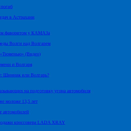
 погиб
едач в Астрахани
ным фаворитом у КАМАЗа
беды Волги над Волгарем
д «Тюменью» (Видео)
юмени и Волгаря
е: Шинник или Волгарь?
казывающих на подготовку угона автомобиля
не моложе 13,5 лет
е автомобилей
продажи кроссовера LADA XRAY