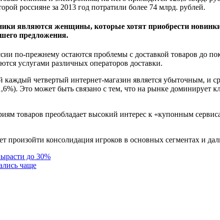
орой россияне за 2013 год потратили более 74 млрд. рублей.
хники являются женщины, которые хотят приобрести новинки
чшего предложения.
ссии по-прежнему остаются проблемы с доставкой товаров до по
уются услугами различных операторов доставки.
 каждый четвертый интернет-магазин является убыточным, и ср
-1,6%). Это может быть связано с тем, что на рынке доминирует 
ориям товаров преобладает высокий интерес к «купонным серви
т произойти консолидация игроков в основных сегментах и да
вырасти до 30%
ались чаще