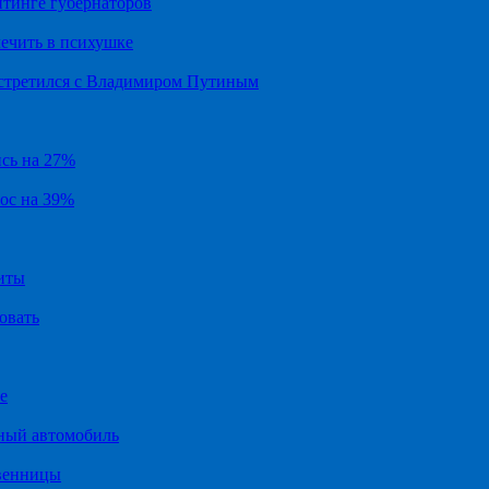
йтинге губернаторов
ечить в психушке
встретился с Владимиром Путиным
ись на 27%
рос на 39%
иты
овать
е
ный автомобиль
твенницы