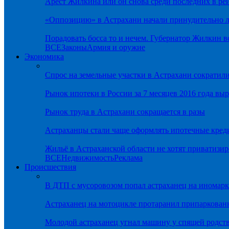
Арест Жилкина или он снова среди последних в ре
«Оппозицию» в Астрахани начали принудительно л
Порадовать босса то и нечем. Губернатор Жилкин 
ВСЕ
Законы
Армия и оружие
Экономика
Спрос на земельные участки в Астрахани сократил
Рынок ипотеки в России за 7 месяцев 2016 года вы
Рынок труда в Астрахани сокращается в разы
Астраханцы стали чаще оформлять ипотечные кред
Жильё в Астраханской области не хотят приватизир
ВСЕ
Недвижимость
Реклама
Происшествия
В ДТП с мусоровозом попал астраханец на иномарк
Астраханец на мотоцикле протаранил припаркован
Молодой астраханец угнал машину у спящей родс