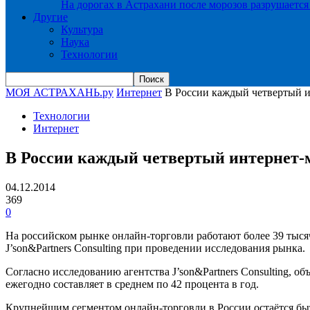
На дорогах в Астрахани после морозов разрушается
Другие
Культура
Наука
Технологии
МОЯ АСТРАХАНЬ.ру
Интернет
В России каждый четвертый и
Технологии
Интернет
В России каждый четвертый интернет-
04.12.2014
369
0
На российском рынке онлайн-торговли работают более 39 тыс
J’son&Partners Consulting при проведении исследования рынка.
Согласно исследованию агентства J’son&Partners Consulting, об
ежегодно составляет в среднем по 42 процента в год.
Крупнейшим сегментом онлайн-торговли в России остаётся быто