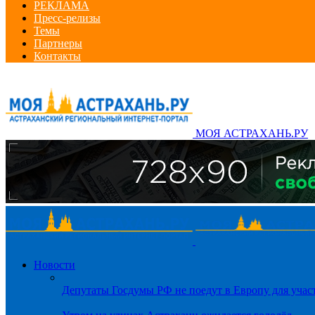
РЕКЛАМА
Пресс-релизы
Темы
Партнеры
Контакты
МОЯ АСТРАХАНЬ.РУ
Новости
Депутаты Госдумы РФ не поедут в Европу для уча