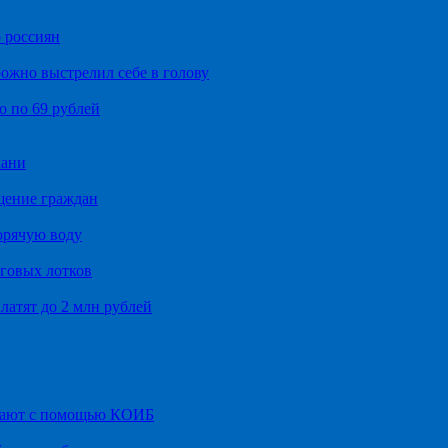
 россиян
ожно выстрелил себе в голову
о по 69 рублей
хани
щение граждан
орячую воду
говых лотков
латят до 2 млн рублей
итают с помощью КОИБ