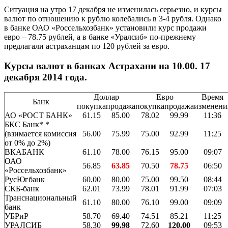
Ситуация на утро 17 декабря не изменилась серьезно, и курсы
валют по отношению к рублю колебались в 3-4 рубля. Однако
в банке ОАО «Россельхозбанк» установили курс продажи
евро – 78.75 рублей, а в банке «Уралсиб» по-прежнему
предлагали астраханцам по 120 рублей за евро.
Курсы валют в банках Астрахани на 10.00. 17
декабря 2014 года.
Доллар
Евро
Время
Банк
покупка
продажа
покупка
продажа
изменени
АО «РОСТ БАНК»
61.15
85.00
78.02
99.99
11:36
БКС Банк
* *
(взимается комиссия
56.00
75.99
75.00
92.99
11:25
от 0% до 2%)
ВКАБАНК
61.10
78.00
76.15
95.00
09:07
ОАО
56.85
63.85
70.50
78.75
06:50
«Россельхозбанк»
РусЮгбанк
60.00
80.00
75.00
99.50
08:44
СКБ-банк
62.01
73.99
78.01
91.99
07:03
Транснациональный
61.10
80.00
76.10
99.00
09:09
банк
УБРиР
58.70
69.40
74.51
85.21
11:25
УРАЛСИБ
58.30
99.98
72.60
120.00
09:53