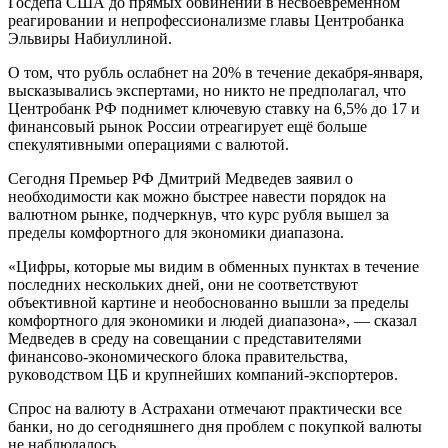
Госдепа США до прямых обвинений в несвоевременном
реагировании и непрофессионализме главы Центробанка
Эльвиры Набиуллиной.
О том, что рубль ослабнет на 20% в течение декабря-января,
высказывались экспертами, но никто не предполагал, что
Центробанк РФ поднимет ключевую ставку на 6,5% до 17 и
финансовый рынок России отреагирует ещё больше
спекулятивными операциями с валютой.
Сегодня Премьер РФ Дмитрий Медведев заявил о
необходимости как можно быстрее навести порядок на
валютном рынке, подчеркнув, что курс рубля вышел за
пределы комфортного для экономики диапазона.
«Цифры, которые мы видим в обменных пунктах в течение
последних нескольких дней, они не соответствуют
объективной картине и необоснованно вышли за пределы
комфортного для экономики и людей диапазона», — сказал
Медведев в среду на совещании с представителями
финансово-экономического блока правительства,
руководством ЦБ и крупнейших компаний-экспортеров.
Спрос на валюту в Астрахани отмечают практически все
банки, но до сегодняшнего дня проблем с покупкой валюты
не наблюдалось.