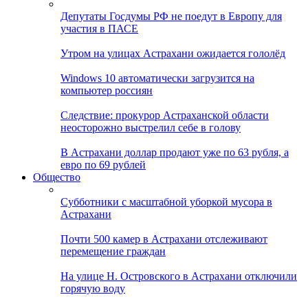
Депутаты Госдумы РФ не поедут в Европу для
участия в ПАСЕ
Утром на улицах Астрахани ожидается гололёд
Windows 10 автоматически загрузится на
компьютер россиян
Следствие: прокурор Астраханской области
неосторожно выстрелил себе в голову
В Астрахани доллар продают уже по 63 рубля, а
евро по 69 рублей
Общество
Субботники с масштабной уборкой мусора в
Астрахани
Почти 500 камер в Астрахани отслеживают
перемещение граждан
На улице Н. Островского в Астрахани отключили
горячую воду