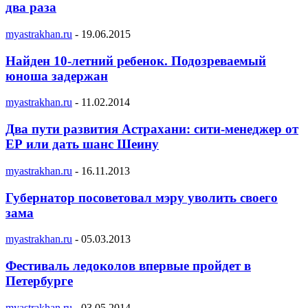
два раза
myastrakhan.ru
-
19.06.2015
Найден 10-летний ребенок. Подозреваемый
юноша задержан
myastrakhan.ru
-
11.02.2014
Два пути развития Астрахани: сити-менеджер от
ЕР или дать шанс Шеину
myastrakhan.ru
-
16.11.2013
Губернатор посоветовал мэру уволить своего
зама
myastrakhan.ru
-
05.03.2013
Фестиваль ледоколов впервые пройдет в
Петербурге
myastrakhan.ru
-
03.05.2014