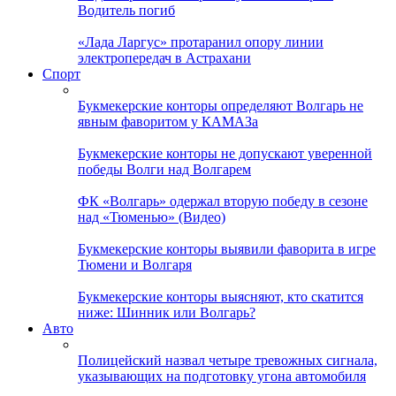
Водитель погиб
«Лада Ларгус» протаранил опору линии
электропередач в Астрахани
Спорт
Букмекерские конторы определяют Волгарь не
явным фаворитом у КАМАЗа
Букмекерские конторы не допускают уверенной
победы Волги над Волгарем
ФК «Волгарь» одержал вторую победу в сезоне
над «Тюменью» (Видео)
Букмекерские конторы выявили фаворита в игре
Тюмени и Волгаря
Букмекерские конторы выясняют, кто скатится
ниже: Шинник или Волгарь?
Авто
Полицейский назвал четыре тревожных сигнала,
указывающих на подготовку угона автомобиля