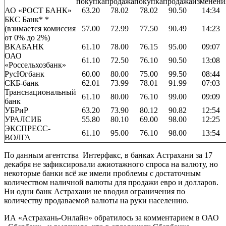
покупка
продажа
покупка
продажа
изменени
АО «РОСТ БАНК»
63.20
78.02
78.02
90.50
14:34
БКС Банк
* *
(взимается комиссия
57.00
72.99
77.50
90.49
14:23
от 0% до 2%)
ВКАБАНК
61.10
78.00
76.15
95.00
09:07
ОАО
61.10
72.50
76.10
90.50
13:08
«Россельхозбанк»
РусЮгбанк
60.00
80.00
75.00
99.50
08:44
СКБ-банк
62.01
73.99
78.01
91.99
07:03
Транснациональный
61.10
80.00
76.10
99.00
09:09
банк
УБРиР
63.20
73.90
80.12
90.82
12:54
УРАЛСИБ
55.80
80.10
69.00
98.00
12:25
ЭКСПРЕСС-
61.10
95.00
76.10
98.00
13:54
ВОЛГА
По данным агентства Интерфакс, в банках Астрахани за 17
декабря не зафиксировали ажиотажного спроса на валюту, но
некоторые банки всё же имели проблемы с достаточным
количеством наличной валюты для продажи евро и долларов.
Ни одни банк Астрахани не вводил ограничения по
количеству продаваемой валюты на руки населению.
ИА «Астрахань-Онлайн» обратилось за комментарием в ОАО