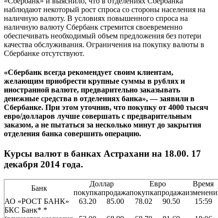
«Сбербанк» и выяснило, что в отделениях Сбербанка
наблюдают некоторый рост спроса со стороны населения на
наличную валюту. В условиях повышенного спроса на
наличную валюту Сбербанк стремится своевременно
обеспечивать необходимый объем предложения без потери
качества обслуживания. Ограничения на покупку валюты в
Сбербанке отсутствуют.
«Сбербанк всегда рекомендует своим клиентам,
желающим приобрести крупные суммы в рублях и
иностранной валюте, предварительно заказывать
денежные средства в отделениях банка», — заявили в
Сбербанке. При этом уточнив, что покупку от 4000 тысяч
евро/долларов лучше совершать с предварительным
заказом, а не пытаться за несколько минут до закрытия
отделения банка совершить операцию.
Курсы валют в банках Астрахани на 18.00. 17
декабря 2014 года.
Доллар
Евро
Время
Банк
покупка
продажа
покупка
продажа
изменени
АО «РОСТ БАНК»
63.20
85.00
78.02
90.50
15:59
БКС Банк
* *