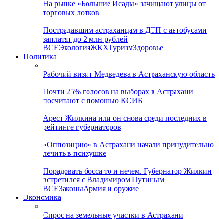
На рынке «Большие Исады» зачищают улицы от
торговых лотков
Пострадавшим астраханцам в ДТП с автобусами
заплатят до 2 млн рублей
ВСЕ
Экология
ЖКХ
Туризм
Здоровье
Политика
Рабочий визит Медведева в Астраханскую область
Почти 25% голосов на выборах в Астрахани
посчитают с помощью КОИБ
Арест Жилкина или он снова среди последних в
рейтинге губернаторов
«Оппозицию» в Астрахани начали принудительно
лечить в психушке
Порадовать босса то и нечем. Губернатор Жилкин
встретился с Владимиром Путиным
ВСЕ
Законы
Армия и оружие
Экономика
Спрос на земельные участки в Астрахани