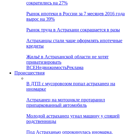
сократились на 27%
Рынок ипотеки в России за 7 месяцев 2016 года
вырос на 39%
Рынок труда в Астрахани сокращается в разы
Астраханцы стали чаще оформлять ипотечные
кредиты
Жильё в Астраханской области не хотят
приватизировать
ВСЕ
Недвижимость
Реклама
Происшествия
В ДТП с мусоровозом попал астраханец на
иномарке
Астраханец на мотоцикле протаранил
припаркованный автомобиль
Молодой астраханец угнал машину у спящей
родственницы
Под Астраханью опрокинулась иномарка.