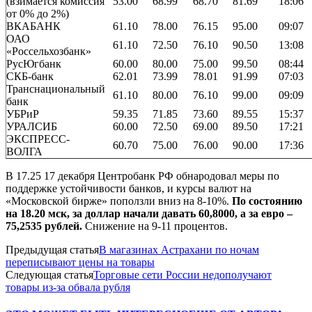
(взимается комиссия
53.00
68.99
68.70
81.69
18:06
от 0% до 2%)
ВКАБАНК
61.10
78.00
76.15
95.00
09:07
ОАО
61.10
72.50
76.10
90.50
13:08
«Россельхозбанк»
РусЮгбанк
60.00
80.00
75.00
99.50
08:44
СКБ-банк
62.01
73.99
78.01
91.99
07:03
Транснациональный
61.10
80.00
76.10
99.00
09:09
банк
УБРиР
59.35
71.85
73.60
89.55
15:37
УРАЛСИБ
60.00
72.50
69.00
89.50
17:21
ЭКСПРЕСС-
60.70
75.00
76.00
90.00
17:36
ВОЛГА
В 17.25 17 декабря Центробанк РФ обнародовал меры по
поддержке устойчивости банков, и курсы валют на
«Московской бирже» поползли вниз на 8-10%.
По состоянию
на 18.20 мск, за доллар начали давать 60,8000, а за евро –
75,2535 рублей.
Снижение на 9-11 процентов.
Предыдущая статья
В магазинах Астрахани по ночам
переписывают цены на товары
Следующая статья
Торговые сети России недополучают
товары из-за обвала рубля