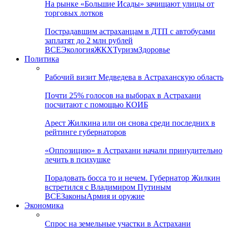
На рынке «Большие Исады» зачищают улицы от
торговых лотков
Пострадавшим астраханцам в ДТП с автобусами
заплатят до 2 млн рублей
ВСЕ
Экология
ЖКХ
Туризм
Здоровье
Политика
Рабочий визит Медведева в Астраханскую область
Почти 25% голосов на выборах в Астрахани
посчитают с помощью КОИБ
Арест Жилкина или он снова среди последних в
рейтинге губернаторов
«Оппозицию» в Астрахани начали принудительно
лечить в психушке
Порадовать босса то и нечем. Губернатор Жилкин
встретился с Владимиром Путиным
ВСЕ
Законы
Армия и оружие
Экономика
Спрос на земельные участки в Астрахани