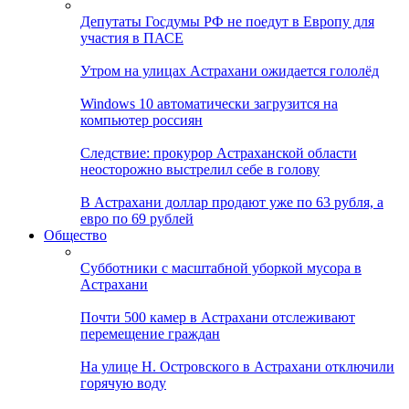
Депутаты Госдумы РФ не поедут в Европу для
участия в ПАСЕ
Утром на улицах Астрахани ожидается гололёд
Windows 10 автоматически загрузится на
компьютер россиян
Следствие: прокурор Астраханской области
неосторожно выстрелил себе в голову
В Астрахани доллар продают уже по 63 рубля, а
евро по 69 рублей
Общество
Субботники с масштабной уборкой мусора в
Астрахани
Почти 500 камер в Астрахани отслеживают
перемещение граждан
На улице Н. Островского в Астрахани отключили
горячую воду