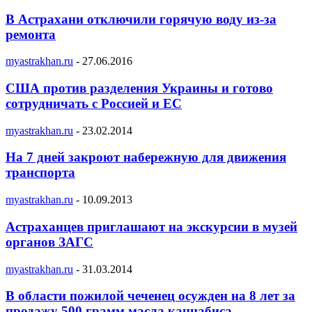
В Астрахани отключили горячую воду из-за
ремонта
myastrakhan.ru
-
27.06.2016
США против разделения Украины и готово
сотрудничать с Россией и ЕС
myastrakhan.ru
-
23.02.2014
На 7 дней закроют набережную для движения
транспорта
myastrakhan.ru
-
10.09.2013
Астраханцев приглашают на экскурсии в музей
органов ЗАГС
myastrakhan.ru
-
31.03.2014
В области пожилой чеченец осужден на 8 лет за
продажу 500 грамм масла каннабиса