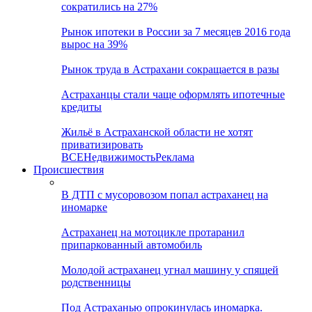
сократились на 27%
Рынок ипотеки в России за 7 месяцев 2016 года
вырос на 39%
Рынок труда в Астрахани сокращается в разы
Астраханцы стали чаще оформлять ипотечные
кредиты
Жильё в Астраханской области не хотят
приватизировать
ВСЕ
Недвижимость
Реклама
Происшествия
В ДТП с мусоровозом попал астраханец на
иномарке
Астраханец на мотоцикле протаранил
припаркованный автомобиль
Молодой астраханец угнал машину у спящей
родственницы
Под Астраханью опрокинулась иномарка.