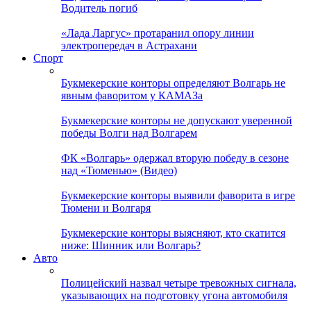
Водитель погиб
«Лада Ларгус» протаранил опору линии
электропередач в Астрахани
Спорт
Букмекерские конторы определяют Волгарь не
явным фаворитом у КАМАЗа
Букмекерские конторы не допускают уверенной
победы Волги над Волгарем
ФК «Волгарь» одержал вторую победу в сезоне
над «Тюменью» (Видео)
Букмекерские конторы выявили фаворита в игре
Тюмени и Волгаря
Букмекерские конторы выясняют, кто скатится
ниже: Шинник или Волгарь?
Авто
Полицейский назвал четыре тревожных сигнала,
указывающих на подготовку угона автомобиля