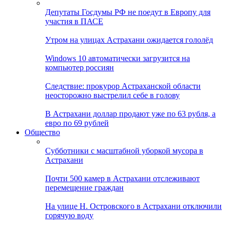
Депутаты Госдумы РФ не поедут в Европу для
участия в ПАСЕ
Утром на улицах Астрахани ожидается гололёд
Windows 10 автоматически загрузится на
компьютер россиян
Следствие: прокурор Астраханской области
неосторожно выстрелил себе в голову
В Астрахани доллар продают уже по 63 рубля, а
евро по 69 рублей
Общество
Субботники с масштабной уборкой мусора в
Астрахани
Почти 500 камер в Астрахани отслеживают
перемещение граждан
На улице Н. Островского в Астрахани отключили
горячую воду