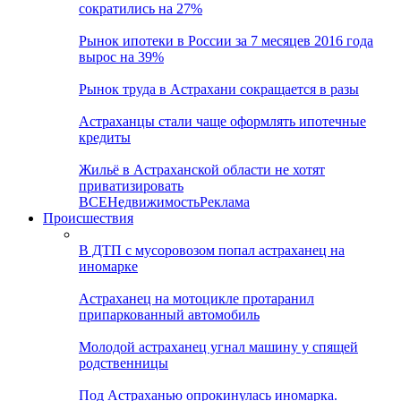
сократились на 27%
Рынок ипотеки в России за 7 месяцев 2016 года
вырос на 39%
Рынок труда в Астрахани сокращается в разы
Астраханцы стали чаще оформлять ипотечные
кредиты
Жильё в Астраханской области не хотят
приватизировать
ВСЕ
Недвижимость
Реклама
Происшествия
В ДТП с мусоровозом попал астраханец на
иномарке
Астраханец на мотоцикле протаранил
припаркованный автомобиль
Молодой астраханец угнал машину у спящей
родственницы
Под Астраханью опрокинулась иномарка.