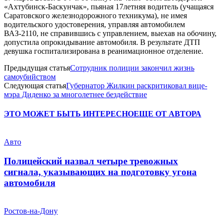
«Ахтубинск-Баскунчак», пьяная 17летняя водитель (учащаяся
Саратовского железнодорожного техникума), не имея
водительского удостоверения, управляя автомобилем
ВАЗ-2110, не справившись с управлением, выехав на обочину,
допустила опрокидывание автомобиля. В результате ДТП
девушка госпитализирована в реанимационное отделение.
Предыдущая статья
Сотрудник полиции закончил жизнь
самоубийством
Следующая статья
Губернатор Жилкин раскритиковал вице-
мэра Диденко за многолетнее бездействие
ЭТО МОЖЕТ БЫТЬ ИНТЕРЕСНО
ЕЩЕ ОТ АВТОРА
Авто
Полицейский назвал четыре тревожных
сигнала, указывающих на подготовку угона
автомобиля
Ростов-на-Дону