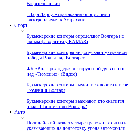
Водитель погиб
«Лада Ларгус» протаранил опору линии
электропередач в Астрахани
Спорт
Букмекерские конторы определяют Волгарь не
явным фаворитом у КАМАЗа
Букмекерские конторы не допускают уверенной
победы Волги над Волгарем
ФК «Волгарь» одержал вторую победу в сезоне
над «Тюменью» (Видео)
Букмекерские конторы выявили фаворита в игре
Тюмени и Волгаря
Букмекерские конторы выясняют, кто скатится
ниже: Шинник или Волгарь?
Авто
Полицейский назвал четыре тревожных сигнала,
указывающих на подготовку угона автомобиля