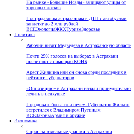
На рынке «Большие Исады» зачищают улицы от
торговых лотков
Пострадавшим астраханцам в ДТП с автобусами
заплатят до 2 млн рублей
ВСЕ
Экология
ЖКХ
Туризм
Здоровье
Политика
Рабочий визит Медведева в Астраханскую область
Почти 25% голосов на выборах в Астрахани
посчитают с помощью КОИБ
Арест Жилкина или он снова среди последних в
рейтинге губернаторов
«Оппозицию» в Астрахани начали принудительно
лечить в психушке
Порадовать босса то и нечем. Губернатор Жилкин
встретился с Владимиром Путиным
ВСЕ
Законы
Армия и оружие
Экономика
Спрос на земельные участки в Астрахани