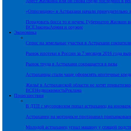
Арест Жилкина или он снова среди последних в ре
«Оппозицию» в Астрахани начали принудительно л
Порадовать босса то и нечем. Губернатор Жилкин 
ВСЕ
Законы
Армия и оружие
Экономика
Спрос на земельные участки в Астрахани сократил
Рынок ипотеки в России за 7 месяцев 2016 года вы
Рынок труда в Астрахани сокращается в разы
Астраханцы стали чаще оформлять ипотечные кред
Жильё в Астраханской области не хотят приватизир
ВСЕ
Недвижимость
Реклама
Происшествия
В ДТП с мусоровозом попал астраханец на иномарк
Астраханец на мотоцикле протаранил припаркован
Молодой астраханец угнал машину у спящей родс