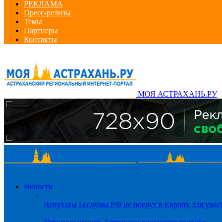
РЕКЛАМА
Пресс-релизы
Темы
Партнеры
Контакты
МОЯ АСТРАХАНЬ.РУ
Новости
Депутаты Госдумы РФ не поедут в Европу для уча