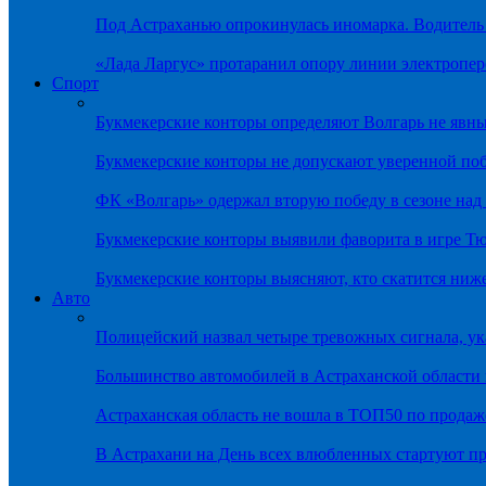
Под Астраханью опрокинулась иномарка. Водитель
«Лада Ларгус» протаранил опору линии электропер
Спорт
Букмекерские конторы определяют Волгарь не яв
Букмекерские конторы не допускают уверенной по
ФК «Волгарь» одержал вторую победу в сезоне на
Букмекерские конторы выявили фаворита в игре Т
Букмекерские конторы выясняют, кто скатится ниж
Авто
Полицейский назвал четыре тревожных сигнала, у
Большинство автомобилей в Астраханской области 
Астраханская область не вошла в ТОП50 по продаж
В Астрахани на День всех влюбленных стартуют 