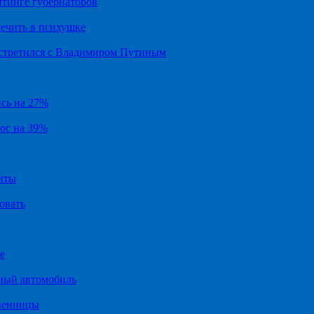
йтинге губернаторов
ечить в психушке
встретился с Владимиром Путиным
ись на 27%
рос на 39%
иты
овать
е
ный автомобиль
твенницы