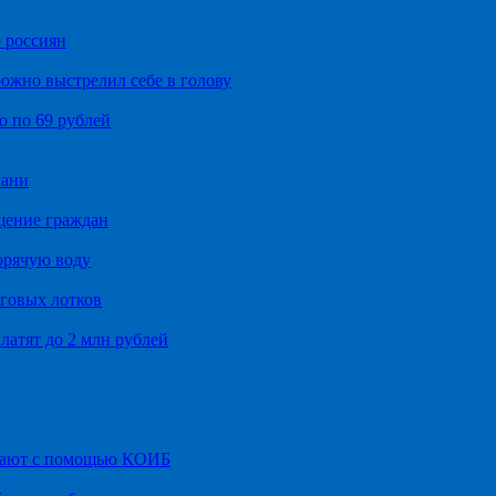
 россиян
ожно выстрелил себе в голову
о по 69 рублей
хани
щение граждан
орячую воду
говых лотков
латят до 2 млн рублей
итают с помощью КОИБ