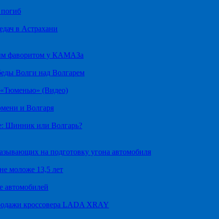
 погиб
едач в Астрахани
ным фаворитом у КАМАЗа
беды Волги над Волгарем
д «Тюменью» (Видео)
юмени и Волгаря
е: Шинник или Волгарь?
казывающих на подготовку угона автомобиля
не моложе 13,5 лет
е автомобилей
продажи кроссовера LADA XRAY