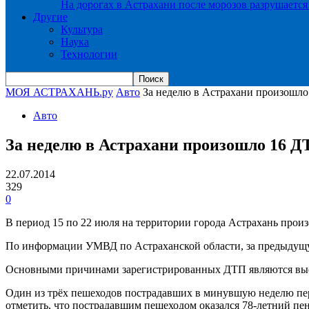
На дорогах в Астрахани после морозов разрушается
Другие
Культура
Наука
Технологии
МОЯ АСТРАХАНЬ.ру
Авто
За неделю в Астрахани произошл
Авто
За неделю в Астрахани произошло 16 Д
22.07.2014
329
0
В период 15 по 22 июля на территории города Астрахань прои
По информации УМВД по Астраханской области, за предыдущую
Основными причинами зарегистрированных ДТП являются выезд
Один из трёх пешеходов пострадавших в минувшую неделю пер
отметить, что пострадавшим пешеходом оказался 78-летний пен