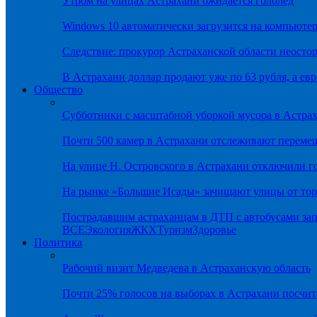
Утром на улицах Астрахани ожидается гололёд
Windows 10 автоматически загрузится на компьютер
Следствие: прокурор Астраханской области неостор
В Астрахани доллар продают уже по 63 рубля, а евр
Общество
Субботники с масштабной уборкой мусора в Астра
Почти 500 камер в Астрахани отслеживают переме
На улице Н. Островского в Астрахани отключили г
На рынке «Большие Исады» зачищают улицы от тор
Пострадавшим астраханцам в ДТП с автобусами зап
ВСЕ
Экология
ЖКХ
Туризм
Здоровье
Политика
Рабочий визит Медведева в Астраханскую область
Почти 25% голосов на выборах в Астрахани посч