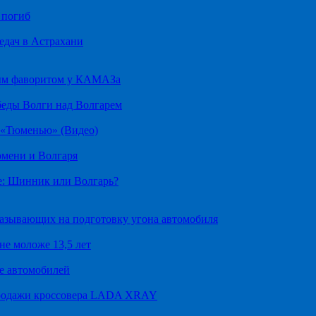
 погиб
едач в Астрахани
ным фаворитом у КАМАЗа
беды Волги над Волгарем
д «Тюменью» (Видео)
юмени и Волгаря
е: Шинник или Волгарь?
казывающих на подготовку угона автомобиля
не моложе 13,5 лет
е автомобилей
продажи кроссовера LADA XRAY