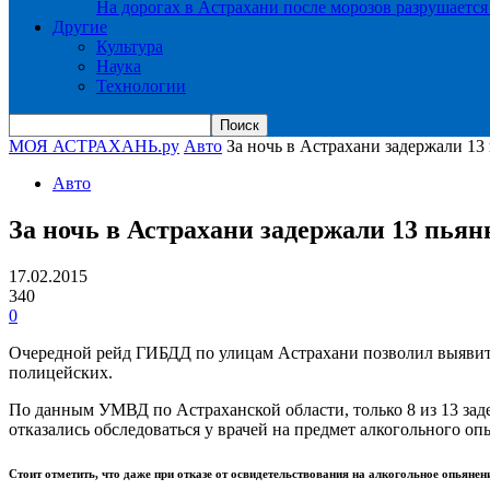
На дорогах в Астрахани после морозов разрушается
Другие
Культура
Наука
Технологии
МОЯ АСТРАХАНЬ.ру
Авто
За ночь в Астрахани задержали 13
Авто
За ночь в Астрахани задержали 13 пьян
17.02.2015
340
0
Очередной рейд ГИБДД по улицам Астрахани позволил выявить 
полицейских.
По данным УМВД по Астраханской области, только 8 из 13 зад
отказались обследоваться у врачей на предмет алкогольного оп
Стоит отметить, что даже при отказе от освидетельствования на алкогольное опьянен