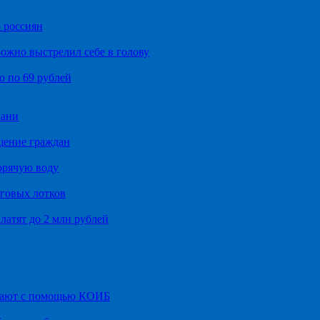
 россиян
ожно выстрелил себе в голову
о по 69 рублей
хани
щение граждан
орячую воду
говых лотков
латят до 2 млн рублей
итают с помощью КОИБ