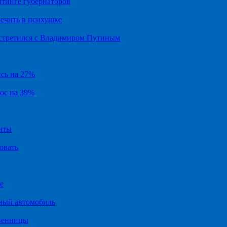
йтинге губернаторов
ечить в психушке
встретился с Владимиром Путиным
ись на 27%
рос на 39%
иты
овать
е
ный автомобиль
твенницы