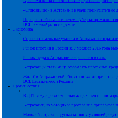
Арест Жилкина или он снова среди последних в ре
«Оппозицию» в Астрахани начали принудительно л
Порадовать босса то и нечем. Губернатор Жилкин 
ВСЕ
Законы
Армия и оружие
Экономика
Спрос на земельные участки в Астрахани сократил
Рынок ипотеки в России за 7 месяцев 2016 года вы
Рынок труда в Астрахани сокращается в разы
Астраханцы стали чаще оформлять ипотечные кред
Жильё в Астраханской области не хотят приватизир
ВСЕ
Недвижимость
Реклама
Происшествия
В ДТП с мусоровозом попал астраханец на иномарк
Астраханец на мотоцикле протаранил припаркован
Молодой астраханец угнал машину у спящей родс