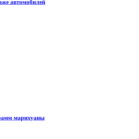
аже автомобилей
грамм марихуаны