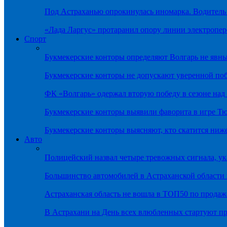
Под Астраханью опрокинулась иномарка. Водитель
«Лада Ларгус» протаранил опору линии электропер
Спорт
Букмекерские конторы определяют Волгарь не яв
Букмекерские конторы не допускают уверенной по
ФК «Волгарь» одержал вторую победу в сезоне на
Букмекерские конторы выявили фаворита в игре Т
Букмекерские конторы выясняют, кто скатится ниж
Авто
Полицейский назвал четыре тревожных сигнала, у
Большинство автомобилей в Астраханской области 
Астраханская область не вошла в ТОП50 по продаж
В Астрахани на День всех влюбленных стартуют 