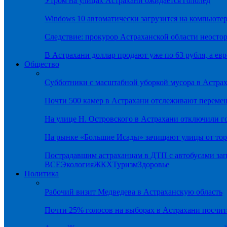
Утром на улицах Астрахани ожидается гололёд
Windows 10 автоматически загрузится на компьютер
Следствие: прокурор Астраханской области неостор
В Астрахани доллар продают уже по 63 рубля, а евр
Общество
Субботники с масштабной уборкой мусора в Астра
Почти 500 камер в Астрахани отслеживают переме
На улице Н. Островского в Астрахани отключили г
На рынке «Большие Исады» зачищают улицы от тор
Пострадавшим астраханцам в ДТП с автобусами зап
ВСЕ
Экология
ЖКХ
Туризм
Здоровье
Политика
Рабочий визит Медведева в Астраханскую область
Почти 25% голосов на выборах в Астрахани посч