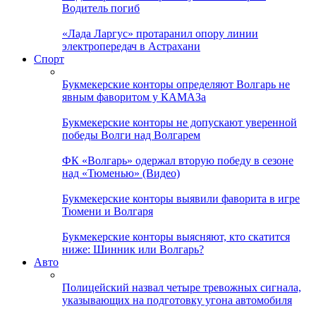
Водитель погиб
«Лада Ларгус» протаранил опору линии
электропередач в Астрахани
Спорт
Букмекерские конторы определяют Волгарь не
явным фаворитом у КАМАЗа
Букмекерские конторы не допускают уверенной
победы Волги над Волгарем
ФК «Волгарь» одержал вторую победу в сезоне
над «Тюменью» (Видео)
Букмекерские конторы выявили фаворита в игре
Тюмени и Волгаря
Букмекерские конторы выясняют, кто скатится
ниже: Шинник или Волгарь?
Авто
Полицейский назвал четыре тревожных сигнала,
указывающих на подготовку угона автомобиля