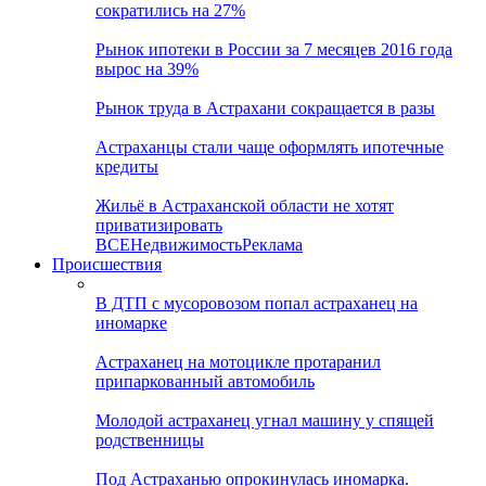
сократились на 27%
Рынок ипотеки в России за 7 месяцев 2016 года
вырос на 39%
Рынок труда в Астрахани сокращается в разы
Астраханцы стали чаще оформлять ипотечные
кредиты
Жильё в Астраханской области не хотят
приватизировать
ВСЕ
Недвижимость
Реклама
Происшествия
В ДТП с мусоровозом попал астраханец на
иномарке
Астраханец на мотоцикле протаранил
припаркованный автомобиль
Молодой астраханец угнал машину у спящей
родственницы
Под Астраханью опрокинулась иномарка.