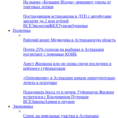
На рынке «Большие Исады» зачищают улицы от
торговых лотков
Пострадавшим астраханцам в ДТП с автобусами
заплатят до 2 млн рублей
ВСЕ
Экология
ЖКХ
Туризм
Здоровье
Политика
Рабочий визит Медведева в Астраханскую область
Почти 25% голосов на выборах в Астрахани
посчитают с помощью КОИБ
Арест Жилкина или он снова среди последних в
рейтинге губернаторов
«Оппозицию» в Астрахани начали принудительно
лечить в психушке
Порадовать босса то и нечем. Губернатор Жилкин
встретился с Владимиром Путиным
ВСЕ
Законы
Армия и оружие
Экономика
Спрос на земельные участки в Астрахани