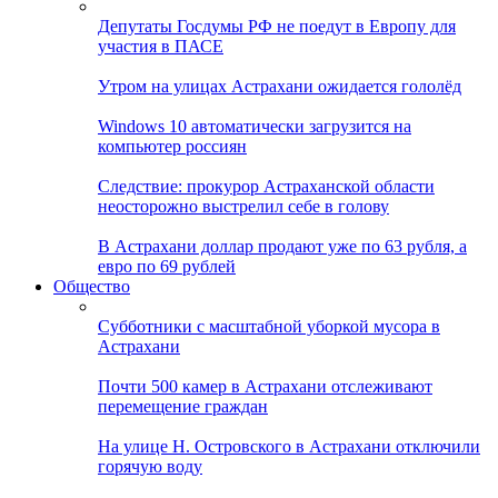
Депутаты Госдумы РФ не поедут в Европу для
участия в ПАСЕ
Утром на улицах Астрахани ожидается гололёд
Windows 10 автоматически загрузится на
компьютер россиян
Следствие: прокурор Астраханской области
неосторожно выстрелил себе в голову
В Астрахани доллар продают уже по 63 рубля, а
евро по 69 рублей
Общество
Субботники с масштабной уборкой мусора в
Астрахани
Почти 500 камер в Астрахани отслеживают
перемещение граждан
На улице Н. Островского в Астрахани отключили
горячую воду