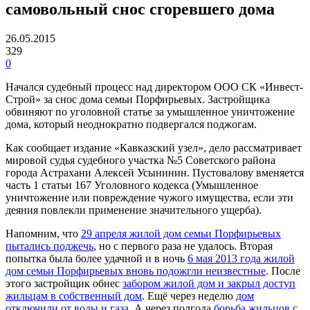
самовольный снос сгоревшего дома
26.05.2015
329
0
Начался судебный процесс над директором ООО СК «Инвест-
Строй» за снос дома семьи Порфирьевых. Застройщика
обвиняют по уголовной статье за умышленное уничтожение
дома, который неоднократно подвергался поджогам.
Как сообщает издание «Кавказский узел», дело рассматривает
мировой судья судебного участка №5 Советского района
города Астрахани Алексей Усынинин. Пустовалову вменяется
часть 1 статьи 167 Уголовного кодекса (Умышленное
уничтожение или повреждение чужого имущества, если эти
деяния повлекли применение значительного ущерба).
Напомним, что
29 апреля жилой дом семьи Порфирьевых
пытались поджечь
, но с первого раза не удалось. Вторая
попытка была более удачной и в ночь
6 мая 2013 года жилой
дом семьи Порфирьевых вновь подожгли неизвестные
. После
этого застройщик обнес
забором жилой дом и закрыл доступ
жильцам в собственный дом
. Ещё через неделю
дом
отключили от воды и газа
. А через полгода
борьба жильцов с