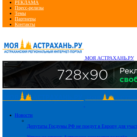
РЕКЛАМА
Пресс-релизы
Темы
Партнеры
Контакты
МОЯ АСТРАХАНЬ.РУ
Новости
Депутаты Госдумы РФ не поедут в Европу для уча