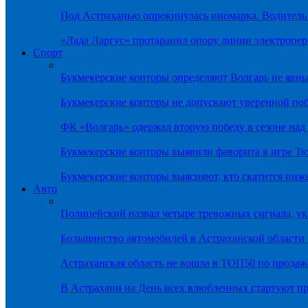
Под Астраханью опрокинулась иномарка. Водитель
«Лада Ларгус» протаранил опору линии электропер
Спорт
Букмекерские конторы определяют Волгарь не яв
Букмекерские конторы не допускают уверенной по
ФК «Волгарь» одержал вторую победу в сезоне на
Букмекерские конторы выявили фаворита в игре Т
Букмекерские конторы выясняют, кто скатится ниж
Авто
Полицейский назвал четыре тревожных сигнала, у
Большинство автомобилей в Астраханской области 
Астраханская область не вошла в ТОП50 по продаж
В Астрахани на День всех влюбленных стартуют 