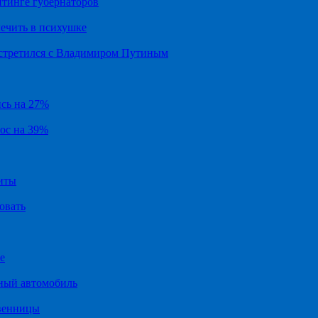
йтинге губернаторов
ечить в психушке
встретился с Владимиром Путиным
ись на 27%
рос на 39%
иты
овать
е
ный автомобиль
твенницы