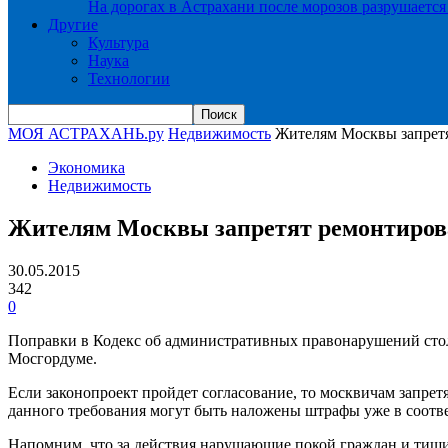
На дорогах в Астрахани после морозов разрушается
Другие
Культура
Наука
Технологии
МОЯ АСТРАХАНЬ.ру
Недвижимость
Жителям Москвы запретя
Экономика
Недвижимость
Жителям Москвы запретят ремонтирова
30.05.2015
342
0
Поправки в Кодекс об административных правонарушений сто
Мосгордуме.
Если законопроект пройдет согласование, то москвичам запретя
данного требования могут быть наложены штрафы уже в соотве
Напомним, что за действия нарушающие покой граждан и тишину