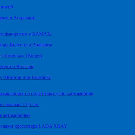
 погиб
едач в Астрахани
ным фаворитом у КАМАЗа
беды Волги над Волгарем
д «Тюменью» (Видео)
юмени и Волгаря
е: Шинник или Волгарь?
казывающих на подготовку угона автомобиля
не моложе 13,5 лет
е автомобилей
продажи кроссовера LADA XRAY