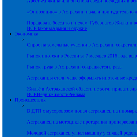
Арест Жилкина или он снова среди последних в ре
«Оппозицию» в Астрахани начали принудительно л
Порадовать босса то и нечем. Губернатор Жилкин 
ВСЕ
Законы
Армия и оружие
Экономика
Спрос на земельные участки в Астрахани сократил
Рынок ипотеки в России за 7 месяцев 2016 года вы
Рынок труда в Астрахани сокращается в разы
Астраханцы стали чаще оформлять ипотечные кред
Жильё в Астраханской области не хотят приватизир
ВСЕ
Недвижимость
Реклама
Происшествия
В ДТП с мусоровозом попал астраханец на иномарк
Астраханец на мотоцикле протаранил припаркован
Молодой астраханец угнал машину у спящей родс