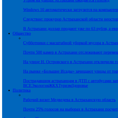
Утром на улицах Астрахани ожидается гололёд
Windows 10 автоматически загрузится на компьютер
Следствие: прокурор Астраханской области неостор
В Астрахани доллар продают уже по 63 рубля, а евр
Общество
Субботники с масштабной уборкой мусора в Астра
Почти 500 камер в Астрахани отслеживают переме
На улице Н. Островского в Астрахани отключили г
На рынке «Большие Исады» зачищают улицы от тор
Пострадавшим астраханцам в ДТП с автобусами зап
ВСЕ
Экология
ЖКХ
Туризм
Здоровье
Политика
Рабочий визит Медведева в Астраханскую область
Почти 25% голосов на выборах в Астрахани посч