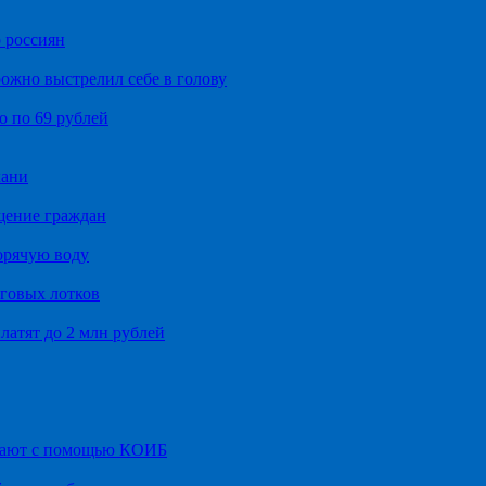
 россиян
ожно выстрелил себе в голову
о по 69 рублей
хани
щение граждан
орячую воду
говых лотков
латят до 2 млн рублей
итают с помощью КОИБ