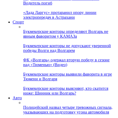
Водитель погиб
«Лада Ларгус» протаранил опору линии
электропередач в Астрахани
Спорт
Букмекерские конторы определяют Волгарь не
явным фаворитом у КАМАЗа
Букмекерские конторы не допускают уверенной
победы Волги над Волгарем
ФК «Волгарь» одержал вторую победу в сезоне
над «Тюменью» (Видео)
Букмекерские конторы выявили фаворита в игре
Тюмени и Волгаря
Букмекерские конторы выясняют, кто скатится
ниже: Шинник или Волгарь?
Авто
Полицейский назвал четыре тревожных сигнала,
указывающих на подготовку угона автомобиля