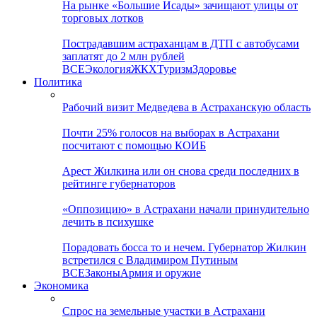
На рынке «Большие Исады» зачищают улицы от
торговых лотков
Пострадавшим астраханцам в ДТП с автобусами
заплатят до 2 млн рублей
ВСЕ
Экология
ЖКХ
Туризм
Здоровье
Политика
Рабочий визит Медведева в Астраханскую область
Почти 25% голосов на выборах в Астрахани
посчитают с помощью КОИБ
Арест Жилкина или он снова среди последних в
рейтинге губернаторов
«Оппозицию» в Астрахани начали принудительно
лечить в психушке
Порадовать босса то и нечем. Губернатор Жилкин
встретился с Владимиром Путиным
ВСЕ
Законы
Армия и оружие
Экономика
Спрос на земельные участки в Астрахани