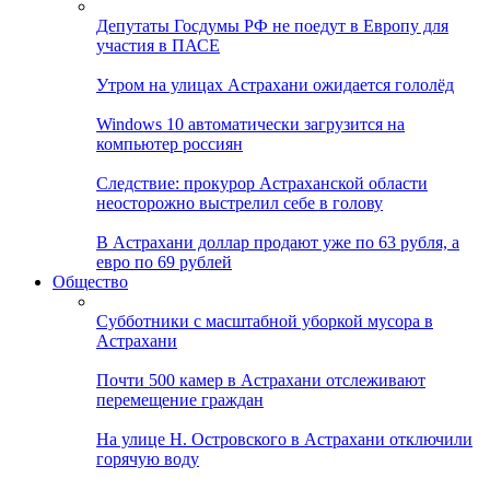
Депутаты Госдумы РФ не поедут в Европу для
участия в ПАСЕ
Утром на улицах Астрахани ожидается гололёд
Windows 10 автоматически загрузится на
компьютер россиян
Следствие: прокурор Астраханской области
неосторожно выстрелил себе в голову
В Астрахани доллар продают уже по 63 рубля, а
евро по 69 рублей
Общество
Субботники с масштабной уборкой мусора в
Астрахани
Почти 500 камер в Астрахани отслеживают
перемещение граждан
На улице Н. Островского в Астрахани отключили
горячую воду