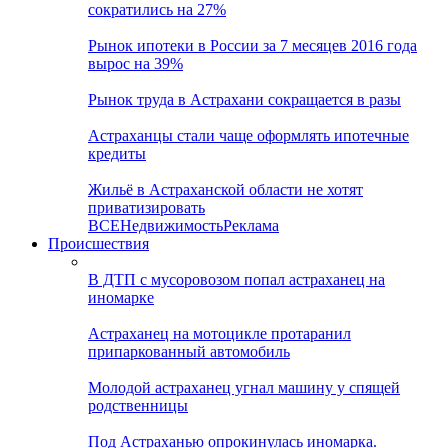
сократились на 27%
Рынок ипотеки в России за 7 месяцев 2016 года
вырос на 39%
Рынок труда в Астрахани сокращается в разы
Астраханцы стали чаще оформлять ипотечные
кредиты
Жильё в Астраханской области не хотят
приватизировать
ВСЕ
Недвижимость
Реклама
Происшествия
В ДТП с мусоровозом попал астраханец на
иномарке
Астраханец на мотоцикле протаранил
припаркованный автомобиль
Молодой астраханец угнал машину у спящей
родственницы
Под Астраханью опрокинулась иномарка.