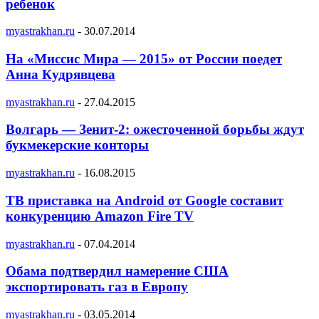
ребенок
myastrakhan.ru
-
30.07.2014
На «Миссис Мира — 2015» от России поедет
Анна Кудрявцева
myastrakhan.ru
-
27.04.2015
Волгарь — Зенит-2: ожесточенной борьбы ждут
букмекерские конторы
myastrakhan.ru
-
16.08.2015
ТВ приставка на Android от Google составит
конкуренцию Amazon Fire TV
myastrakhan.ru
-
07.04.2014
Обама подтвердил намерение США
экспортировать газ в Европу
myastrakhan.ru
-
03.05.2014