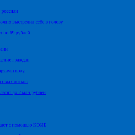
 россиян
ожно выстрелил себе в голову
о по 69 рублей
хани
щение граждан
орячую воду
говых лотков
латят до 2 млн рублей
итают с помощью КОИБ