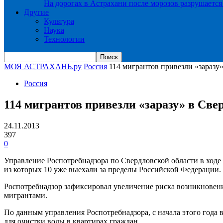
На дорогах в Астрахани после морозов разрушается
Другие
Культура
Наука
Технологии
МОЯ АСТРАХАНЬ.ру
Россия
114 мигрантов привезли «заразу
Россия
114 мигрантов привезли «заразу» в Све
24.11.2013
397
0
Управление Роспотребнадзора по Свердловской области в ходе
из которых 10 уже выехали за пределы Российской Федерации.
Роспотребнадзор зафиксировал увеличение риска возникновени
мигрантами.
По данным управления Роспотребнадзора, с начала этого года
для очистки воды в квартирах граждан.