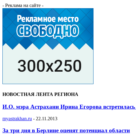
- Реклама на сайте -
НОВОСТНАЯ ЛЕНТА РЕГИОНА
И.О. мэра Астрахани Ирина Егорова встретилась
myastrakhan.ru
-
22.11.2013
За три дня в Берлине оценят потенциал области