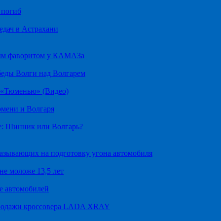
 погиб
едач в Астрахани
ным фаворитом у КАМАЗа
беды Волги над Волгарем
д «Тюменью» (Видео)
юмени и Волгаря
е: Шинник или Волгарь?
казывающих на подготовку угона автомобиля
не моложе 13,5 лет
е автомобилей
продажи кроссовера LADA XRAY