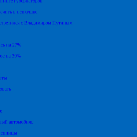
йтинге губернаторов
ечить в психушке
встретился с Владимиром Путиным
ись на 27%
рос на 39%
иты
овать
е
ный автомобиль
твенницы