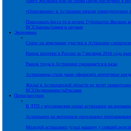
Арест Жилкина или он снова среди последних в ре
«Оппозицию» в Астрахани начали принудительно л
Порадовать босса то и нечем. Губернатор Жилкин 
ВСЕ
Законы
Армия и оружие
Экономика
Спрос на земельные участки в Астрахани сократил
Рынок ипотеки в России за 7 месяцев 2016 года вы
Рынок труда в Астрахани сокращается в разы
Астраханцы стали чаще оформлять ипотечные кред
Жильё в Астраханской области не хотят приватизир
ВСЕ
Недвижимость
Реклама
Происшествия
В ДТП с мусоровозом попал астраханец на иномарк
Астраханец на мотоцикле протаранил припаркован
Молодой астраханец угнал машину у спящей родс