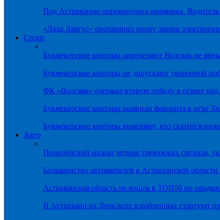
Под Астраханью опрокинулась иномарка. Водитель
«Лада Ларгус» протаранил опору линии электропер
Спорт
Букмекерские конторы определяют Волгарь не яв
Букмекерские конторы не допускают уверенной по
ФК «Волгарь» одержал вторую победу в сезоне на
Букмекерские конторы выявили фаворита в игре Т
Букмекерские конторы выясняют, кто скатится ниж
Авто
Полицейский назвал четыре тревожных сигнала, у
Большинство автомобилей в Астраханской области 
Астраханская область не вошла в ТОП50 по продаж
В Астрахани на День всех влюбленных стартуют 