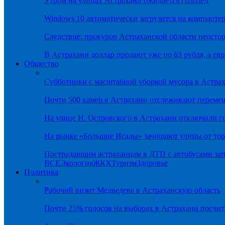
Утром на улицах Астрахани ожидается гололёд
Windows 10 автоматически загрузится на компьютер
Следствие: прокурор Астраханской области неостор
В Астрахани доллар продают уже по 63 рубля, а евр
Общество
Субботники с масштабной уборкой мусора в Астра
Почти 500 камер в Астрахани отслеживают переме
На улице Н. Островского в Астрахани отключили г
На рынке «Большие Исады» зачищают улицы от тор
Пострадавшим астраханцам в ДТП с автобусами зап
ВСЕ
Экология
ЖКХ
Туризм
Здоровье
Политика
Рабочий визит Медведева в Астраханскую область
Почти 25% голосов на выборах в Астрахани посч