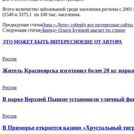
Всего количество заболеваний среди населения региона с 2001 го
(1549 и 3375,1 на 100 тыс. населения.
Предыдущая статья
Зона «.Дети» соберёт все интересные сайты 
Следующая статья
«Бренд» Ольги Бузовой шагает по стране
ЭТО МОЖЕТ БЫТЬ ИНТЕРЕСНО
ЕЩЕ ОТ АВТОРА
Россия
Житель Красноярска изготовил более 20 кг нарк
Россия
В парке Верхней Пышме установили уличный фона
Россия
В Приморье откроется казино «Хрустальный тиг