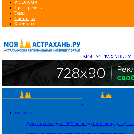
РЕКЛАМА
Пресс-релизы
Темы
Партнеры
Контакты
МОЯ АСТРАХАНЬ.РУ
Новости
Депутаты Госдумы РФ не поедут в Европу для уча