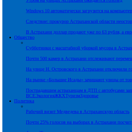
Утром на улицах Астрахани ожидается гололёд
Windows 10 автоматически загрузится на компьютер
Следствие: прокурор Астраханской области неостор
В Астрахани доллар продают уже по 63 рубля, а евр
Общество
Субботники с масштабной уборкой мусора в Астра
Почти 500 камер в Астрахани отслеживают переме
На улице Н. Островского в Астрахани отключили г
На рынке «Большие Исады» зачищают улицы от тор
Пострадавшим астраханцам в ДТП с автобусами зап
ВСЕ
Экология
ЖКХ
Туризм
Здоровье
Политика
Рабочий визит Медведева в Астраханскую область
Почти 25% голосов на выборах в Астрахани посч