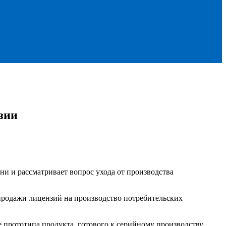
зии
ни и рассматривает вопрос ухода от производства
 продажи лицензий на производство потребительских
 прототипа продукта, готового к серийному производству.