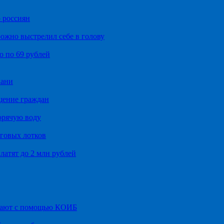
 россиян
ожно выстрелил себе в голову
о по 69 рублей
хани
щение граждан
орячую воду
говых лотков
латят до 2 млн рублей
итают с помощью КОИБ