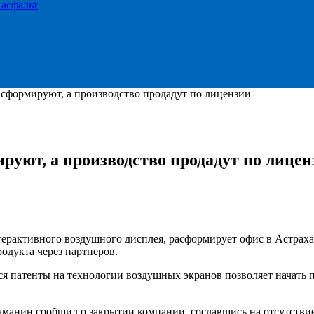
 асфальт
асформируют, а производство продадут по лицензии
руют, а производство продадут по лицен
нтерактивного воздушного дисплея, расформирует офис в Астраха
одукта через партнеров.
ся патенты на технологии воздушных экранов позволяет начать
аманин сообщил о закрытии компании, сославшись на отсутствие