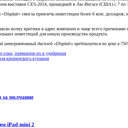
ния выставки CES-2014, прошедшей в Лас-Вегасе (США) с 7 по 1
 «Displair» смогла привлечь инвестиции более 6 млн. долларов, 
шили волну критики в адрес компании и чаще всего причинами
ольших инвестиций для начала производства продукта.
интерактивный дисплей «Displair» предлагается по цене в 750 
 елки, превратив их в удобрения
для крещенского купания
 за молчание
ем iPad mini 2