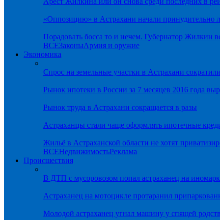
Арест Жилкина или он снова среди последних в ре
«Оппозицию» в Астрахани начали принудительно л
Порадовать босса то и нечем. Губернатор Жилкин 
ВСЕ
Законы
Армия и оружие
Экономика
Спрос на земельные участки в Астрахани сократил
Рынок ипотеки в России за 7 месяцев 2016 года вы
Рынок труда в Астрахани сокращается в разы
Астраханцы стали чаще оформлять ипотечные кред
Жильё в Астраханской области не хотят приватизир
ВСЕ
Недвижимость
Реклама
Происшествия
В ДТП с мусоровозом попал астраханец на иномарк
Астраханец на мотоцикле протаранил припаркован
Молодой астраханец угнал машину у спящей родс