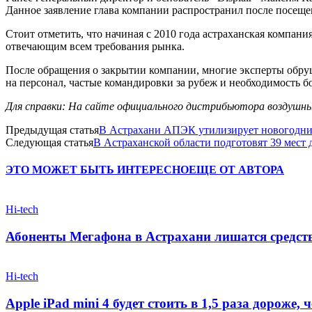
Данное заявление глава компании распространил после посеще
Стоит отметить, что начиная с 2010 года астраханская компания
отвечающим всем требования рынка.
После обращения о закрытии компании, многие эксперты обру
на персонал, частые командировки за рубеж и необходимость б
Для справки: На сайте официального дистрибьютора воздушный 
Предыдущая статья
В Астрахани АПЭК утилизирует новогодние
Следующая статья
В Астраханской области подготовят 39 мест 
ЭТО МОЖЕТ БЫТЬ ИНТЕРЕСНО
ЕЩЕ ОТ АВТОРА
Hi-tech
Абоненты Мегафона в Астрахани лишатся средств
Hi-tech
Apple iPad mini 4 будет стоить в 1,5 раза дороже, ч