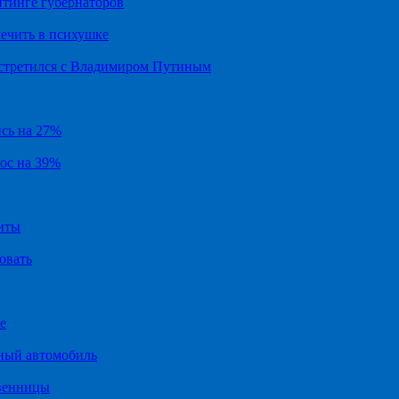
йтинге губернаторов
ечить в психушке
встретился с Владимиром Путиным
ись на 27%
рос на 39%
иты
овать
е
ный автомобиль
твенницы