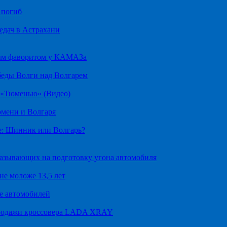
 погиб
едач в Астрахани
ным фаворитом у КАМАЗа
беды Волги над Волгарем
д «Тюменью» (Видео)
юмени и Волгаря
е: Шинник или Волгарь?
казывающих на подготовку угона автомобиля
не моложе 13,5 лет
е автомобилей
продажи кроссовера LADA XRAY