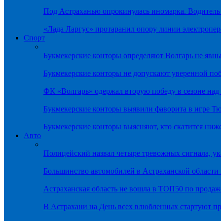
Под Астраханью опрокинулась иномарка. Водитель
«Лада Ларгус» протаранил опору линии электропер
Спорт
Букмекерские конторы определяют Волгарь не яв
Букмекерские конторы не допускают уверенной по
ФК «Волгарь» одержал вторую победу в сезоне на
Букмекерские конторы выявили фаворита в игре Т
Букмекерские конторы выясняют, кто скатится ниж
Авто
Полицейский назвал четыре тревожных сигнала, у
Большинство автомобилей в Астраханской области 
Астраханская область не вошла в ТОП50 по продаж
В Астрахани на День всех влюбленных стартуют 