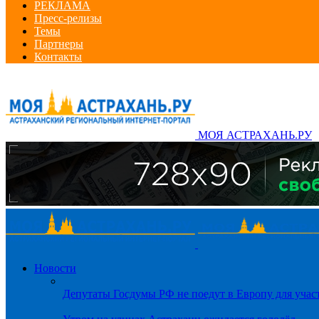
РЕКЛАМА
Пресс-релизы
Темы
Партнеры
Контакты
МОЯ АСТРАХАНЬ.РУ
Новости
Депутаты Госдумы РФ не поедут в Европу для уча