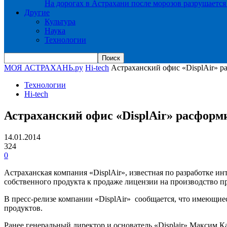
На дорогах в Астрахани после морозов разрушается
Другие
Культура
Наука
Технологии
МОЯ АСТРАХАНЬ.ру
Hi-tech
Астраханский офис «DisplAir» р
Технологии
Hi-tech
Астраханский офис «DisplAir» расформи
14.01.2014
324
0
Астраханская компания «DisplAir», известная по разработке и
собственного продукта к продаже лицензии на производство пр
В пресс-релизе компании «DisplAir» сообщается, что имеющие
продуктов.
Ранее генеральный директор и основатель «Displair» Максим К