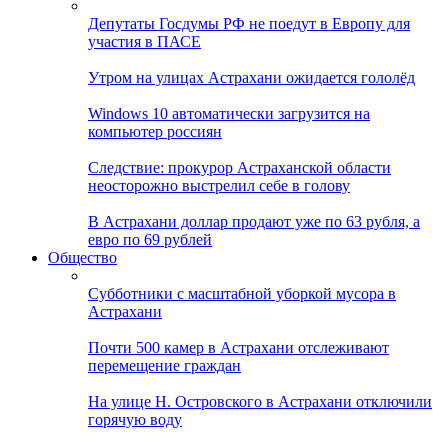
Депутаты Госдумы РФ не поедут в Европу для
участия в ПАСЕ
Утром на улицах Астрахани ожидается гололёд
Windows 10 автоматически загрузится на
компьютер россиян
Следствие: прокурор Астраханской области
неосторожно выстрелил себе в голову
В Астрахани доллар продают уже по 63 рубля, а
евро по 69 рублей
Общество
Субботники с масштабной уборкой мусора в
Астрахани
Почти 500 камер в Астрахани отслеживают
перемещение граждан
На улице Н. Островского в Астрахани отключили
горячую воду