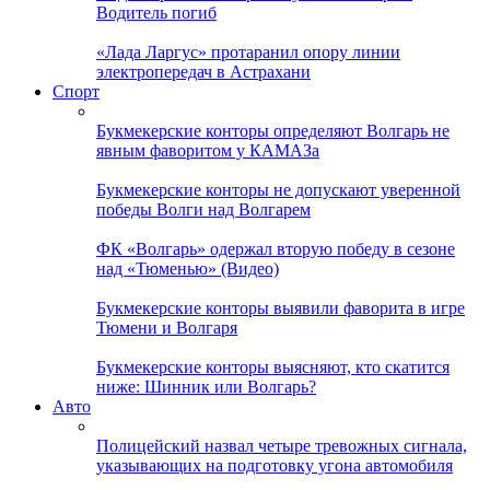
Водитель погиб
«Лада Ларгус» протаранил опору линии
электропередач в Астрахани
Спорт
Букмекерские конторы определяют Волгарь не
явным фаворитом у КАМАЗа
Букмекерские конторы не допускают уверенной
победы Волги над Волгарем
ФК «Волгарь» одержал вторую победу в сезоне
над «Тюменью» (Видео)
Букмекерские конторы выявили фаворита в игре
Тюмени и Волгаря
Букмекерские конторы выясняют, кто скатится
ниже: Шинник или Волгарь?
Авто
Полицейский назвал четыре тревожных сигнала,
указывающих на подготовку угона автомобиля