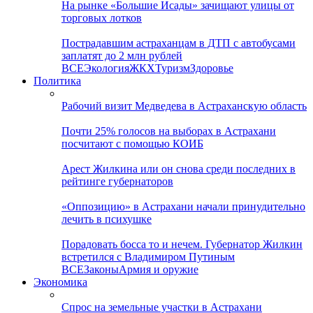
На рынке «Большие Исады» зачищают улицы от
торговых лотков
Пострадавшим астраханцам в ДТП с автобусами
заплатят до 2 млн рублей
ВСЕ
Экология
ЖКХ
Туризм
Здоровье
Политика
Рабочий визит Медведева в Астраханскую область
Почти 25% голосов на выборах в Астрахани
посчитают с помощью КОИБ
Арест Жилкина или он снова среди последних в
рейтинге губернаторов
«Оппозицию» в Астрахани начали принудительно
лечить в психушке
Порадовать босса то и нечем. Губернатор Жилкин
встретился с Владимиром Путиным
ВСЕ
Законы
Армия и оружие
Экономика
Спрос на земельные участки в Астрахани