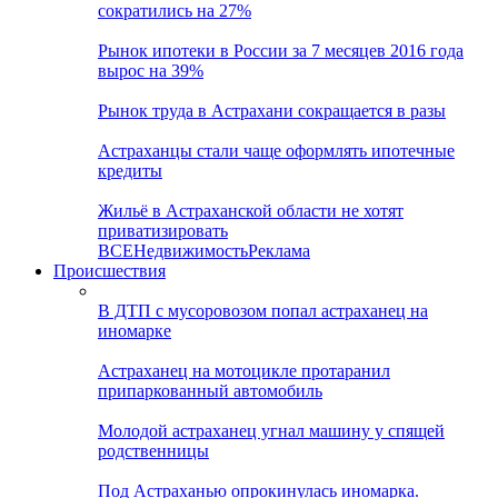
сократились на 27%
Рынок ипотеки в России за 7 месяцев 2016 года
вырос на 39%
Рынок труда в Астрахани сокращается в разы
Астраханцы стали чаще оформлять ипотечные
кредиты
Жильё в Астраханской области не хотят
приватизировать
ВСЕ
Недвижимость
Реклама
Происшествия
В ДТП с мусоровозом попал астраханец на
иномарке
Астраханец на мотоцикле протаранил
припаркованный автомобиль
Молодой астраханец угнал машину у спящей
родственницы
Под Астраханью опрокинулась иномарка.