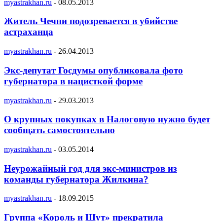
myastrakhan.ru
-
08.05.2013
Житель Чечни подозревается в убийстве
астраханца
myastrakhan.ru
-
26.04.2013
Экс-депутат Госдумы опубликовала фото
губернатора в нацисткой форме
myastrakhan.ru
-
29.03.2013
О крупных покупках в Налоговую нужно будет
сообщать самостоятельно
myastrakhan.ru
-
03.05.2014
Неурожайный год для экс-министров из
команды губернатора Жилкина?
myastrakhan.ru
-
18.09.2015
Группа «Король и Шут» прекратила