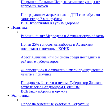
На рынке «Большие Исады» зачищают улицы от
торговых лотков
Пострадавшим астраханцам в ДТП с автобусами
заплатят до 2 млн рублей
ВСЕ
Экология
ЖКХ
Туризм
Здоровье
Политика
Рабочий визит Медведева в Астраханскую область
Почти 25% голосов на выборах в Астрахани
посчитают с помощью КОИБ
Арест Жилкина или он снова среди последних в
рейтинге губернаторов
«Оппозицию» в Астрахани начали принудительно
лечить в психушке
Порадовать босса то и нечем. Губернатор Жилкин
встретился с Владимиром Путиным
ВСЕ
Законы
Армия и оружие
Экономика
Спрос на земельные участки в Астрахани