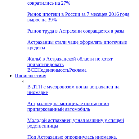
сократились на 27%
Рынок ипотеки в России за 7 месяцев 2016 года
вырос на 39%
Рынок труда в Астрахани сокращается в разы
Астраханцы стали чаще оформлять ипотечные
кредиты
Жильё в Астраханской области не хотят
приватизировать
ВСЕ
Недвижимость
Реклама
Происшествия
В ДТП с мусоровозом попал астраханец на
иномарке
Астраханец на мотоцикле протаранил
припаркованный автомобиль
Молодой астраханец угнал машину у спящей
родственницы
Под Астраханью опрокинулась иномарка.