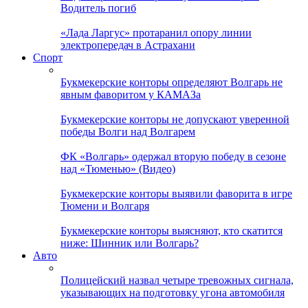
Водитель погиб
«Лада Ларгус» протаранил опору линии
электропередач в Астрахани
Спорт
Букмекерские конторы определяют Волгарь не
явным фаворитом у КАМАЗа
Букмекерские конторы не допускают уверенной
победы Волги над Волгарем
ФК «Волгарь» одержал вторую победу в сезоне
над «Тюменью» (Видео)
Букмекерские конторы выявили фаворита в игре
Тюмени и Волгаря
Букмекерские конторы выясняют, кто скатится
ниже: Шинник или Волгарь?
Авто
Полицейский назвал четыре тревожных сигнала,
указывающих на подготовку угона автомобиля