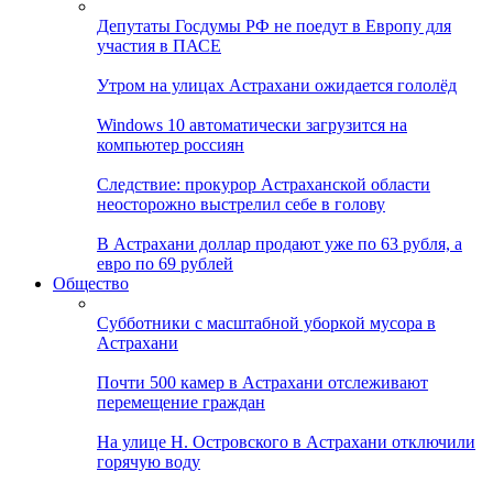
Депутаты Госдумы РФ не поедут в Европу для
участия в ПАСЕ
Утром на улицах Астрахани ожидается гололёд
Windows 10 автоматически загрузится на
компьютер россиян
Следствие: прокурор Астраханской области
неосторожно выстрелил себе в голову
В Астрахани доллар продают уже по 63 рубля, а
евро по 69 рублей
Общество
Субботники с масштабной уборкой мусора в
Астрахани
Почти 500 камер в Астрахани отслеживают
перемещение граждан
На улице Н. Островского в Астрахани отключили
горячую воду