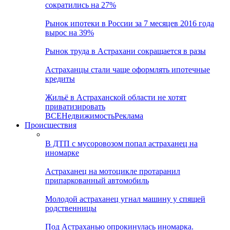
сократились на 27%
Рынок ипотеки в России за 7 месяцев 2016 года
вырос на 39%
Рынок труда в Астрахани сокращается в разы
Астраханцы стали чаще оформлять ипотечные
кредиты
Жильё в Астраханской области не хотят
приватизировать
ВСЕ
Недвижимость
Реклама
Происшествия
В ДТП с мусоровозом попал астраханец на
иномарке
Астраханец на мотоцикле протаранил
припаркованный автомобиль
Молодой астраханец угнал машину у спящей
родственницы
Под Астраханью опрокинулась иномарка.