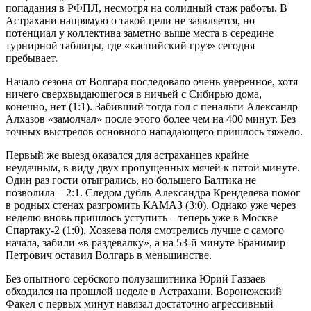
попадания в РФПЛ, несмотря на солидный стаж работы. В
Астрахани напрямую о такой цели не заявляется, но
потенциал у коллектива заметно выше места в середине
турнирной таблицы, где «каспийский груз» сегодня
пребывает.
Начало сезона от Волгаря последовало очень уверенное, хотя
ничего сверхвыдающегося в ничьей с Сибирью дома,
конечно, нет (1:1). Забивший тогда гол с пенальти Александр
Алхазов «замолчал» после этого более чем на 400 минут. Без
точных выстрелов основного нападающего пришлось тяжело.
Первый же выезд оказался для астраханцев крайне
неудачным, в виду двух пропущенных мячей к пятой минуте.
Один раз гости отыгрались, но большего Балтика не
позволила – 2:1. Следом дубль Александра Кренделева помог
в родных стенах разгромить КАМАЗ (3:0). Однако уже через
неделю вновь пришлось уступить – теперь уже в Москве
Спартаку-2 (1:0). Хозяева поля смотрелись лучше с самого
начала, забили «в раздевалку», а на 53-й минуте Бранимир
Петрович оставил Волгарь в меньшинстве.
Без опытного сербского полузащитника Юрий Газзаев
обходился на прошлой неделе в Астрахани. Воронежский
Факел с первых минут навязал достаточно агрессивный