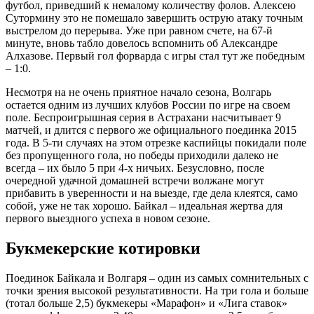
футбол, приведший к немалому количеству фолов. Алексею
Сутормину это не помешало завершить острую атаку точным
выстрелом до перерыва. Уже при равном счете, на 67-й
минуте, вновь табло довелось вспомнить об Александре
Алхазове. Первый гол форварда с игры стал тут же победным
– 1:0.
Несмотря на не очень приятное начало сезона, Волгарь
остается одним из лучших клубов России по игре на своем
поле. Беспроигрышная серия в Астрахани насчитывает 9
матчей, и длится с первого же официального поединка 2015
года. В 5-ти случаях на этом отрезке каспийцы покидали поле
без пропущенного гола, но победы приходили далеко не
всегда – их было 5 при 4-х ничьих. Безусловно, после
очередной удачной домашней встречи волжане могут
прибавить в уверенности и на выезде, где дела клеятся, само
собой, уже не так хорошо. Байкал – идеальная жертва для
первого выездного успеха в новом сезоне.
Букмекерские котировки
Поединок Байкала и Волгаря – один из самых сомнительных с
точки зрения высокой результативности. На три гола и больше
(тотал больше 2,5) букмекеры «Марафон» и «Лига ставок»