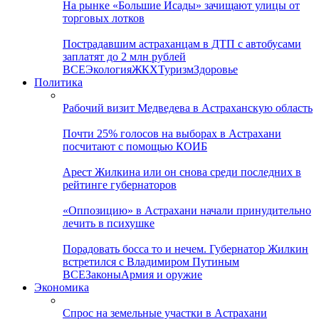
На рынке «Большие Исады» зачищают улицы от
торговых лотков
Пострадавшим астраханцам в ДТП с автобусами
заплатят до 2 млн рублей
ВСЕ
Экология
ЖКХ
Туризм
Здоровье
Политика
Рабочий визит Медведева в Астраханскую область
Почти 25% голосов на выборах в Астрахани
посчитают с помощью КОИБ
Арест Жилкина или он снова среди последних в
рейтинге губернаторов
«Оппозицию» в Астрахани начали принудительно
лечить в психушке
Порадовать босса то и нечем. Губернатор Жилкин
встретился с Владимиром Путиным
ВСЕ
Законы
Армия и оружие
Экономика
Спрос на земельные участки в Астрахани