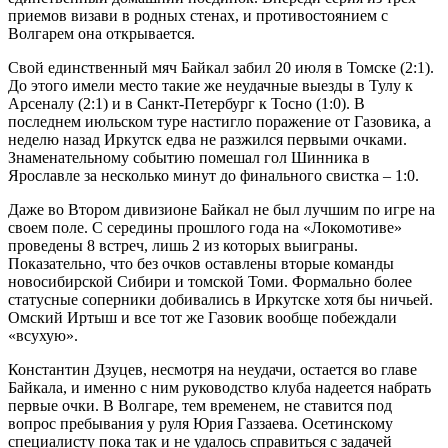
приемов визави в родных стенах, и противостоянием с
Волгарем она открывается.
Свой единственный мяч Байкал забил 20 июля в Томске (2:1).
До этого имели место такие же неудачные выезды в Тулу к
Арсеналу (2:1) и в Санкт-Петербург к Тосно (1:0). В
последнем июльском туре настигло поражение от Газовика, а
неделю назад Иркутск едва не разжился первыми очками.
Знаменательному событию помешал гол Шинника в
Ярославле за несколько минут до финального свистка – 1:0.
Даже во Втором дивизионе Байкал не был лучшим по игре на
своем поле. С середины прошлого года на «Локомотиве»
проведены 8 встреч, лишь 2 из которых выиграны.
Показательно, что без очков оставлены вторые команды
новосибирской Сибири и томской Томи. Формально более
статусные соперники добивались в Иркутске хотя бы ничьей.
Омский Иртыш и все тот же Газовик вообще побеждали
«всухую».
Константин Дзуцев, несмотря на неудачи, остается во главе
Байкала, и именно с ним руководство клуба надеется набрать
первые очки. В Волгаре, тем временем, не ставится под
вопрос пребывания у руля Юрия Газзаева. Осетинскому
специалисту пока так и не удалось справиться с задачей