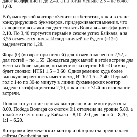
дают коэффициент до 2,40, а на тотал меньше 2,5 – не более
1,60.
В букмекерской конторе «Зенит» и «Бетсити», как и в стане
конкурирующих букмекеров, придерживаются мнения, что
фаворитом все-таки следует считать Волгаря – коэффициент
2,10. По 3,40 торгуется первый в сезоне успех Байкала, а за
3,55 отмечается ничья. Исход «ничьей не будет» («12»)
выделяется по 1,28.
Фора (0) (возврат при ничьей) для хозяев отмечен по 2,52, а
для гостей – по 1,55. Дождаться двух мячей в этой встрече для
местных болельщиков, по мнению экспертов БК «Олимп»,
будет сложно: ИТБ1 1,5 – 3,60. Одновременно куда более
высокую вероятность имеет исход ИТБ2 1,5 – 2,40. Первый
гол с 1-ю по 30-ю минуту в линии букмекерских контор
выделен коэффициентом 2,10, как и гол с 31-й по окончании
встречи.
Полное отсутствие точных выстрелов в игре котируется за
8,00. Победа Волгаря со счетом 0:1 отмечена на уровне 5,80, а
такой же счет в пользу Байкала – 8,10. 2:0 для гостей – 8,70,
1:1 – 6,20.
Котировки букмекерских контор и обзор матча представлен
сайтом Overbetting.net.