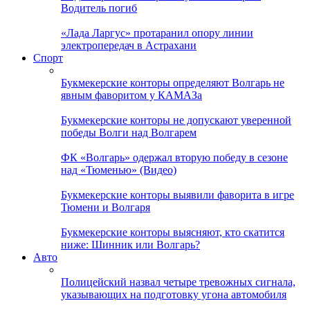
Водитель погиб
«Лада Ларгус» протаранил опору линии
электропередач в Астрахани
Спорт
Букмекерские конторы определяют Волгарь не
явным фаворитом у КАМАЗа
Букмекерские конторы не допускают уверенной
победы Волги над Волгарем
ФК «Волгарь» одержал вторую победу в сезоне
над «Тюменью» (Видео)
Букмекерские конторы выявили фаворита в игре
Тюмени и Волгаря
Букмекерские конторы выясняют, кто скатится
ниже: Шинник или Волгарь?
Авто
Полицейский назвал четыре тревожных сигнала,
указывающих на подготовку угона автомобиля