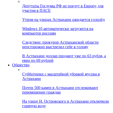
Депутаты Госдумы РФ не поедут в Европу для
участия в ПАСЕ
Утром на улицах Астрахани ожидается гололёд
Windows 10 автоматически загрузится на
компьютер россиян
Следствие: прокурор Астраханской области
неосторожно выстрелил себе в голову
В Астрахани доллар продают уже по 63 рубля, а
евро по 69 рублей
Общество
Субботники с масштабной уборкой мусора в
Астрахани
Почти 500 камер в Астрахани отслеживают
перемещение граждан
На улице Н. Островского в Астрахани отключили
горячую воду