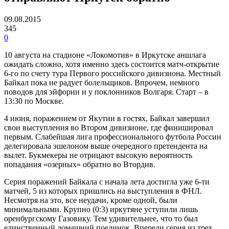
09.08.2015
345
0
10 августа на стадионе «Локомотив» в Иркутске аншлага
ожидать сложно, хотя именно здесь состоится матч-открытие
6-го по счету тура Первого российского дивизиона. Местный
Байкал пока не радует болельщиков. Впрочем, немного
поводов для эйфории и у поклонников Волгаря. Старт – в
13:30 по Москве.
4 июня, поражением от Якутии в гостях, Байкал завершил
свои выступления во Втором дивизионе, где финишировал
первым. Слабейшая лига профессионального футбола России
делегировала эшелоном выше очередного претендента на
вылет. Букмекеры не отрицают высокую вероятность
попадания «озерных» обратно во Втордив.
Серия поражений Байкала с начала лета достигла уже 6-ти
матчей, 5 из которых пришлись на выступления в ФНЛ.
Несмотря на это, все неудачи, кроме одной, были
минимальными. Крупно (0:3) иркутяне уступили лишь
оренбургскому Газовику. Тем удивительнее, что то был
единственный домашний поединок. Впереди серия из трех