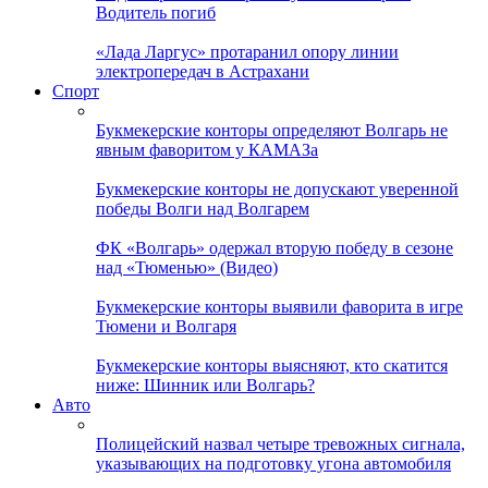
Водитель погиб
«Лада Ларгус» протаранил опору линии
электропередач в Астрахани
Спорт
Букмекерские конторы определяют Волгарь не
явным фаворитом у КАМАЗа
Букмекерские конторы не допускают уверенной
победы Волги над Волгарем
ФК «Волгарь» одержал вторую победу в сезоне
над «Тюменью» (Видео)
Букмекерские конторы выявили фаворита в игре
Тюмени и Волгаря
Букмекерские конторы выясняют, кто скатится
ниже: Шинник или Волгарь?
Авто
Полицейский назвал четыре тревожных сигнала,
указывающих на подготовку угона автомобиля