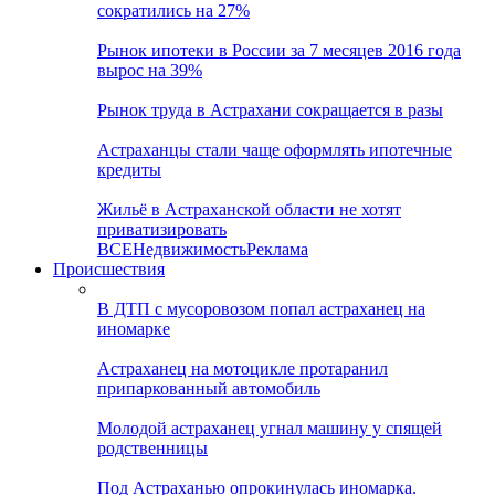
сократились на 27%
Рынок ипотеки в России за 7 месяцев 2016 года
вырос на 39%
Рынок труда в Астрахани сокращается в разы
Астраханцы стали чаще оформлять ипотечные
кредиты
Жильё в Астраханской области не хотят
приватизировать
ВСЕ
Недвижимость
Реклама
Происшествия
В ДТП с мусоровозом попал астраханец на
иномарке
Астраханец на мотоцикле протаранил
припаркованный автомобиль
Молодой астраханец угнал машину у спящей
родственницы
Под Астраханью опрокинулась иномарка.