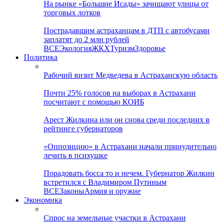
На рынке «Большие Исады» зачищают улицы от
торговых лотков
Пострадавшим астраханцам в ДТП с автобусами
заплатят до 2 млн рублей
ВСЕ
Экология
ЖКХ
Туризм
Здоровье
Политика
Рабочий визит Медведева в Астраханскую область
Почти 25% голосов на выборах в Астрахани
посчитают с помощью КОИБ
Арест Жилкина или он снова среди последних в
рейтинге губернаторов
«Оппозицию» в Астрахани начали принудительно
лечить в психушке
Порадовать босса то и нечем. Губернатор Жилкин
встретился с Владимиром Путиным
ВСЕ
Законы
Армия и оружие
Экономика
Спрос на земельные участки в Астрахани