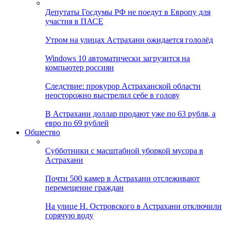
Депутаты Госдумы РФ не поедут в Европу для
участия в ПАСЕ
Утром на улицах Астрахани ожидается гололёд
Windows 10 автоматически загрузится на
компьютер россиян
Следствие: прокурор Астраханской области
неосторожно выстрелил себе в голову
В Астрахани доллар продают уже по 63 рубля, а
евро по 69 рублей
Общество
Субботники с масштабной уборкой мусора в
Астрахани
Почти 500 камер в Астрахани отслеживают
перемещение граждан
На улице Н. Островского в Астрахани отключили
горячую воду