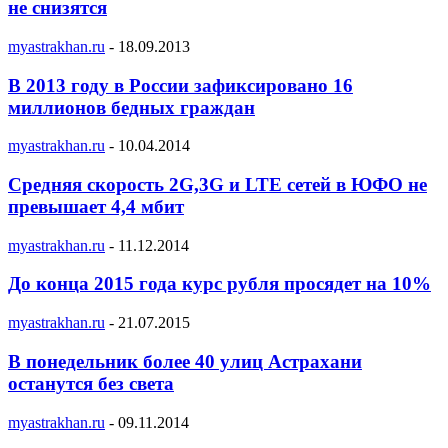
не снизятся
myastrakhan.ru
-
18.09.2013
В 2013 году в России зафиксировано 16
миллионов бедных граждан
myastrakhan.ru
-
10.04.2014
Средняя скорость 2G,3G и LTE сетей в ЮФО не
превышает 4,4 мбит
myastrakhan.ru
-
11.12.2014
До конца 2015 года курс рубля просядет на 10%
myastrakhan.ru
-
21.07.2015
В понедельник более 40 улиц Астрахани
останутся без света
myastrakhan.ru
-
09.11.2014