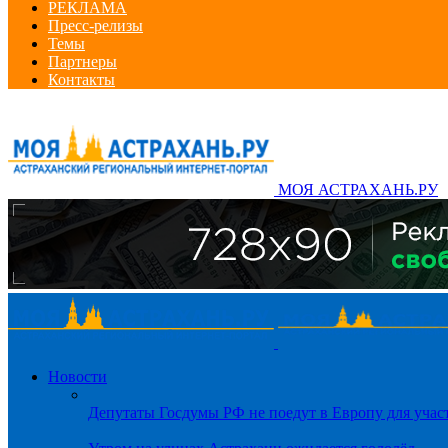
РЕКЛАМА
Пресс-релизы
Темы
Партнеры
Контакты
МОЯ АСТРАХАНЬ.РУ
Новости
Депутаты Госдумы РФ не поедут в Европу для уча