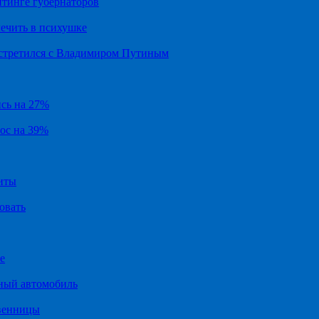
йтинге губернаторов
ечить в психушке
встретился с Владимиром Путиным
ись на 27%
рос на 39%
иты
овать
е
ный автомобиль
твенницы