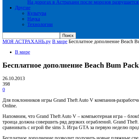
На дорогах в Астрахани после морозов разрушается
Другие
Культура
Наука
Технологии
МОЯ АСТРАХАНЬ.ру
В мире
Бесплатное дополнение Beach Bu
В мире
Бесплатное дополнение Beach Bum Pack 
26.10.2013
398
0
Для поклонников игры Grand Theft Auto V компания-разработч
Online.
Напомним, что Grand Theft Auto V – компьютерная игра – блок
троица должна совершить ряд дерзких ограблений. Grand Theft 
сравнивать с игрой the sims 3. Игра GTA за первую неделю про
Бесплатное дополнение позволит получить новые пляжные сре