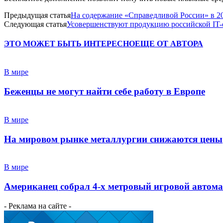
Предыдущая статья
На содержание «Справедливой России» в 20
Следующая статья
Усовершенствуют продукцию российской IT-о
ЭТО МОЖЕТ БЫТЬ ИНТЕРЕСНО
ЕЩЕ ОТ АВТОРА
В мире
Беженцы не могут найти себе работу в Европе
В мире
На мировом рынке металлургии снижаются цены
В мире
Американец собрал 4-х метровый игровой автома
- Реклама на сайте -