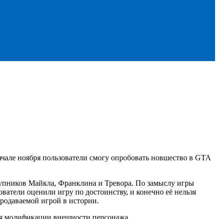
ачале ноября пользователи смогу опробовать новшество в GTA
ступников Майкла, Франклина и Тревора. По замыслу игры
ователи оценили игру по достоинству, и конечно её нельзя
продаваемой игрой в истории.
ля модификации внешности персонажа.