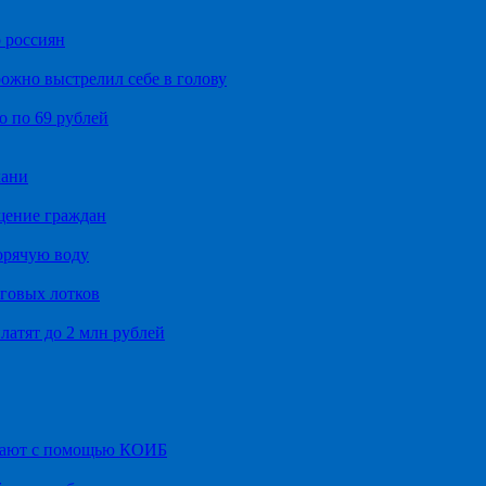
 россиян
ожно выстрелил себе в голову
о по 69 рублей
хани
щение граждан
орячую воду
говых лотков
латят до 2 млн рублей
итают с помощью КОИБ