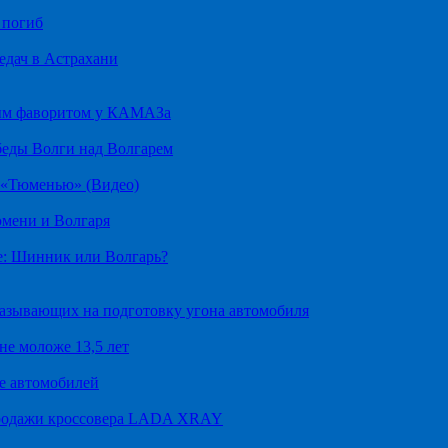
 погиб
едач в Астрахани
ным фаворитом у КАМАЗа
беды Волги над Волгарем
д «Тюменью» (Видео)
юмени и Волгаря
е: Шинник или Волгарь?
казывающих на подготовку угона автомобиля
не моложе 13,5 лет
е автомобилей
продажи кроссовера LADA XRAY