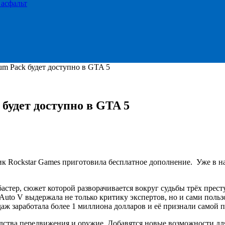
 асфальт
m Pack будет доступно в GTA 5
будет доступно в GTA 5
ик Rockstar Games приготовила бесплатное дополнение. Уже в н
бастер, сюжет которой разворачивается вокруг судьбы трёх пре
Auto V выдержала не только критику экспертов, но и сами польз
даж заработала более 1 миллиона долларов и её признали самой 
дства передвижения и оружие. Добавятся новые возможности д