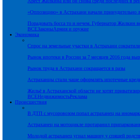
Арест Жилкина или он снова среди последних в ре
«Оппозицию» в Астрахани начали принудительно л
Порадовать босса то и нечем. Губернатор Жилкин 
ВСЕ
Законы
Армия и оружие
Экономика
Спрос на земельные участки в Астрахани сократил
Рынок ипотеки в России за 7 месяцев 2016 года вы
Рынок труда в Астрахани сокращается в разы
Астраханцы стали чаще оформлять ипотечные кред
Жильё в Астраханской области не хотят приватизир
ВСЕ
Недвижимость
Реклама
Происшествия
В ДТП с мусоровозом попал астраханец на иномарк
Астраханец на мотоцикле протаранил припаркован
Молодой астраханец угнал машину у спящей родс