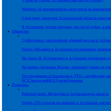
Утром на улицах Астрахани ожидается гололёд
Windows 10 автоматически загрузится на компьютер
Следствие: прокурор Астраханской области неостор
В Астрахани доллар продают уже по 63 рубля, а евр
Общество
Субботники с масштабной уборкой мусора в Астра
Почти 500 камер в Астрахани отслеживают переме
На улице Н. Островского в Астрахани отключили г
На рынке «Большие Исады» зачищают улицы от тор
Пострадавшим астраханцам в ДТП с автобусами зап
ВСЕ
Экология
ЖКХ
Туризм
Здоровье
Политика
Рабочий визит Медведева в Астраханскую область
Почти 25% голосов на выборах в Астрахани посч