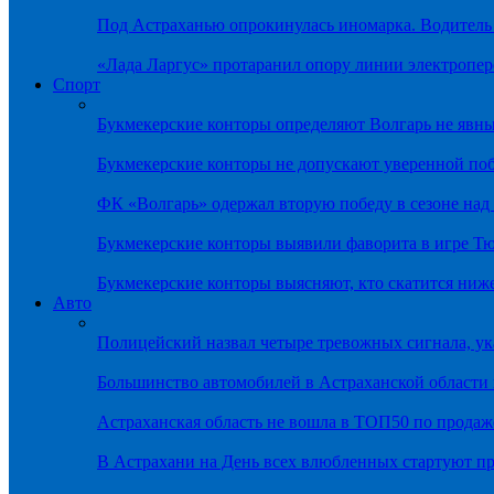
Под Астраханью опрокинулась иномарка. Водитель
«Лада Ларгус» протаранил опору линии электропер
Спорт
Букмекерские конторы определяют Волгарь не яв
Букмекерские конторы не допускают уверенной по
ФК «Волгарь» одержал вторую победу в сезоне на
Букмекерские конторы выявили фаворита в игре Т
Букмекерские конторы выясняют, кто скатится ниж
Авто
Полицейский назвал четыре тревожных сигнала, у
Большинство автомобилей в Астраханской области 
Астраханская область не вошла в ТОП50 по продаж
В Астрахани на День всех влюбленных стартуют 