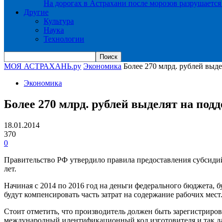
На дорогах в Астрахани после морозов разрушается
Другие
Культура
Наука
Технологии
МОЯ АСТРАХАНЬ.ру
Экономика
Более 270 млрд. рублей выд
Экономика
Более 270 млрд. рублей выделят на под
18.01.2014
370
0
Правительство РФ утвердило правила предоставления субсидий
лет.
Начиная с 2014 по 2016 год на деньги федерального бюджета,
будут компенсировать часть затрат на содержание рабочих мест
Стоит отметить, что производитель должен быть зарегистриров
международный идентификационный код изготовителя и так да