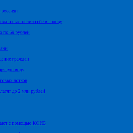
 россиян
ожно выстрелил себе в голову
о по 69 рублей
хани
щение граждан
орячую воду
говых лотков
латят до 2 млн рублей
итают с помощью КОИБ