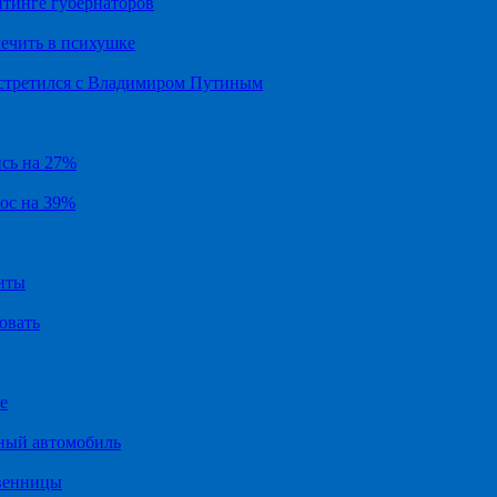
йтинге губернаторов
ечить в психушке
встретился с Владимиром Путиным
ись на 27%
рос на 39%
иты
овать
е
ный автомобиль
твенницы