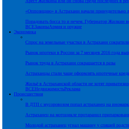
Арест Жилкина или он снова среди последних в ре
«Оппозицию» в Астрахани начали принудительно л
Порадовать босса то и нечем. Губернатор Жилкин 
ВСЕ
Законы
Армия и оружие
Экономика
Спрос на земельные участки в Астрахани сократил
Рынок ипотеки в России за 7 месяцев 2016 года вы
Рынок труда в Астрахани сокращается в разы
Астраханцы стали чаще оформлять ипотечные кред
Жильё в Астраханской области не хотят приватизир
ВСЕ
Недвижимость
Реклама
Происшествия
В ДТП с мусоровозом попал астраханец на иномарк
Астраханец на мотоцикле протаранил припаркован
Молодой астраханец угнал машину у спящей родс