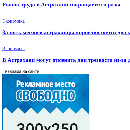
Рынок труда в Астрахани сокращается в разы
Экономика
За пять месяцев астраханцы «проели» почти два
Экономика
В Астрахани могут отменить дни трезвости из-за
- Реклама на сайте -