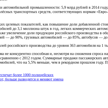
автомобильной промышленности: 5,9 млрд рублей в 2014 году, 6,
ёсных транспортных средств, соответствующих нормам «Евро-4» 
их целевых показателей, как повышение доли добавленной стоим
обилей до 3,1 миллиона штук в год, легких коммерческих автом
 также увеличение доли продукции российского производства в о
лей — до 90%, грузовых автомобилей — до 85%, автобусов — до
ей российского производства до уровня 363 автомобиля на 1 ты
ма не конкурентно способная и, несмотря на снижения спроса на
 сравнению с 2012 годом. Суммарные продажи пассажирских авт
томобилей, что на 5,5% меньше, чем в рекордном прошлом году. П
еспечат более 1000 полицейских
т, больше разводятся и меняют имена