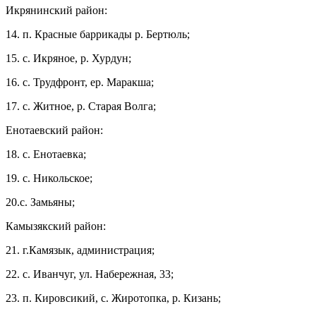
Икрянинский район:
14. п. Красные баррикады р. Бертюль;
15. с. Икряное, р. Хурдун;
16. с. Трудфронт, ер. Маракша;
17. с. Житное, р. Старая Волга;
Енотаевский район:
18. с. Енотаевка;
19. с. Никольское;
20.с. Замьяны;
Камызякский район:
21. г.Камязык, администрация;
22. с. Иванчуг, ул. Набережная, 33;
23. п. Кировсикий, с. Жиротопка, р. Кизань;