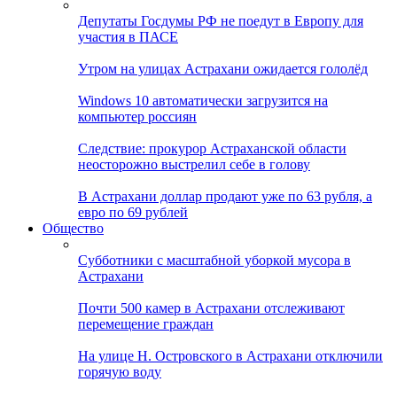
Депутаты Госдумы РФ не поедут в Европу для
участия в ПАСЕ
Утром на улицах Астрахани ожидается гололёд
Windows 10 автоматически загрузится на
компьютер россиян
Следствие: прокурор Астраханской области
неосторожно выстрелил себе в голову
В Астрахани доллар продают уже по 63 рубля, а
евро по 69 рублей
Общество
Субботники с масштабной уборкой мусора в
Астрахани
Почти 500 камер в Астрахани отслеживают
перемещение граждан
На улице Н. Островского в Астрахани отключили
горячую воду