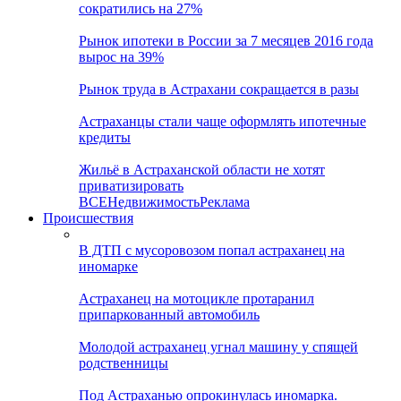
сократились на 27%
Рынок ипотеки в России за 7 месяцев 2016 года
вырос на 39%
Рынок труда в Астрахани сокращается в разы
Астраханцы стали чаще оформлять ипотечные
кредиты
Жильё в Астраханской области не хотят
приватизировать
ВСЕ
Недвижимость
Реклама
Происшествия
В ДТП с мусоровозом попал астраханец на
иномарке
Астраханец на мотоцикле протаранил
припаркованный автомобиль
Молодой астраханец угнал машину у спящей
родственницы
Под Астраханью опрокинулась иномарка.