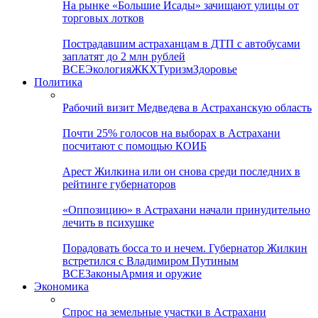
На рынке «Большие Исады» зачищают улицы от
торговых лотков
Пострадавшим астраханцам в ДТП с автобусами
заплатят до 2 млн рублей
ВСЕ
Экология
ЖКХ
Туризм
Здоровье
Политика
Рабочий визит Медведева в Астраханскую область
Почти 25% голосов на выборах в Астрахани
посчитают с помощью КОИБ
Арест Жилкина или он снова среди последних в
рейтинге губернаторов
«Оппозицию» в Астрахани начали принудительно
лечить в психушке
Порадовать босса то и нечем. Губернатор Жилкин
встретился с Владимиром Путиным
ВСЕ
Законы
Армия и оружие
Экономика
Спрос на земельные участки в Астрахани