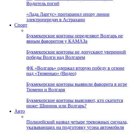
Водитель погиб
«Лада Ларгус» протаранил опору линии
электропередач в Астрахани
Спорт
Букмекерские конторы определяют Волгарь не
явным фаворитом у КАМАЗа
Букмекерские конторы не допускают уверенной
победы Волги над Волгарем
ФК «Волгарь» одержал вторую победу в сезоне
над «Тюменью» (Видео)
Букмекерские конторы выявили фаворита в игре
Тюмени и Волгаря
Букмекерские конторы выясняют, кто скатится
ниже: Шинник или Волгарь?
Авто
Полицейский назвал четыре тревожных сигнала,
указывающих на подготовку угона автомобиля