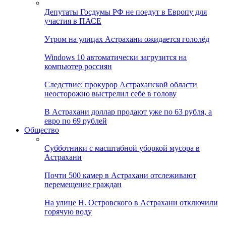
Депутаты Госдумы РФ не поедут в Европу для
участия в ПАСЕ
Утром на улицах Астрахани ожидается гололёд
Windows 10 автоматически загрузится на
компьютер россиян
Следствие: прокурор Астраханской области
неосторожно выстрелил себе в голову
В Астрахани доллар продают уже по 63 рубля, а
евро по 69 рублей
Общество
Субботники с масштабной уборкой мусора в
Астрахани
Почти 500 камер в Астрахани отслеживают
перемещение граждан
На улице Н. Островского в Астрахани отключили
горячую воду