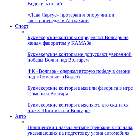
Водитель погиб
«Лада Ларгус» протаранил опору линии
электропередач в Астрахани
Спорт
Букмекерские конторы определяют Волгарь не
явным фаворитом у КАМАЗа
Букмекерские конторы не допускают уверенной
победы Волги над Волгарем
ФК «Волгарь» одержал вторую победу в сезоне
над «Тюменью» (Видео)
Букмекерские конторы выявили фаворита в игре
Тюмени и Волгаря
Букмекерские конторы выясняют, кто скатится
ниже: Шинник или Волгарь?
Авто
Полицейский назвал четыре тревожных сигнала,
указывающих на подготовку угона автомобиля