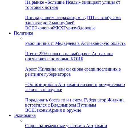
На рынке «Большие Исады» зачищают улицы от
торговых лотков
Пострадавшим астраханцам в ДТП с автобусами
заплатят до 2 млн рублей
ВСЕ
Экология
ЖКХ
Туризм
Здоровье
Политика
Рабочий визит Медведева в Астраханскую область
Почти 25% голосов на выборах в Астрахани
посчитают с помощью КОИБ
Арест Жилкина или он снова среди последних в
рейтинге губернаторов
«Оппозицию» в Астрахани начали принудительно
лечить в психушке
Порадовать босса то и нечем. Губернатор Жилкин
встретился с Владимиром Путиным
ВСЕ
Законы
Армия и оружие
Экономика
Спрос на земельные участки в Астрахани