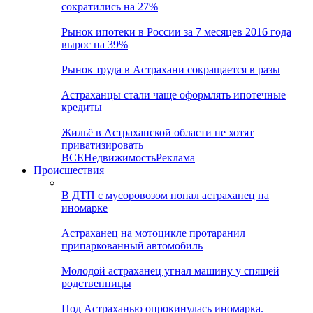
сократились на 27%
Рынок ипотеки в России за 7 месяцев 2016 года
вырос на 39%
Рынок труда в Астрахани сокращается в разы
Астраханцы стали чаще оформлять ипотечные
кредиты
Жильё в Астраханской области не хотят
приватизировать
ВСЕ
Недвижимость
Реклама
Происшествия
В ДТП с мусоровозом попал астраханец на
иномарке
Астраханец на мотоцикле протаранил
припаркованный автомобиль
Молодой астраханец угнал машину у спящей
родственницы
Под Астраханью опрокинулась иномарка.