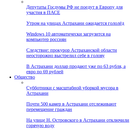
Депутаты Госдумы РФ не поедут в Европу для
участия в ПАСЕ
Утром на улицах Астрахани ожидается гололёд
Windows 10 автоматически загрузится на
компьютер россиян
Следствие: прокурор Астраханской области
неосторожно выстрелил себе в голову
В Астрахани доллар продают уже по 63 рубля, а
евро по 69 рублей
Общество
Субботники с масштабной уборкой мусора в
Астрахани
Почти 500 камер в Астрахани отслеживают
перемещение граждан
На улице Н. Островского в Астрахани отключили
горячую воду