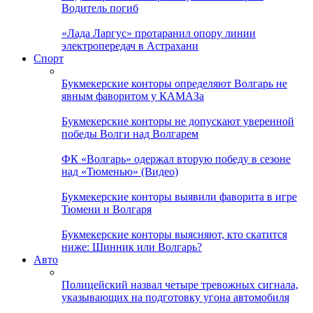
Водитель погиб
«Лада Ларгус» протаранил опору линии
электропередач в Астрахани
Спорт
Букмекерские конторы определяют Волгарь не
явным фаворитом у КАМАЗа
Букмекерские конторы не допускают уверенной
победы Волги над Волгарем
ФК «Волгарь» одержал вторую победу в сезоне
над «Тюменью» (Видео)
Букмекерские конторы выявили фаворита в игре
Тюмени и Волгаря
Букмекерские конторы выясняют, кто скатится
ниже: Шинник или Волгарь?
Авто
Полицейский назвал четыре тревожных сигнала,
указывающих на подготовку угона автомобиля