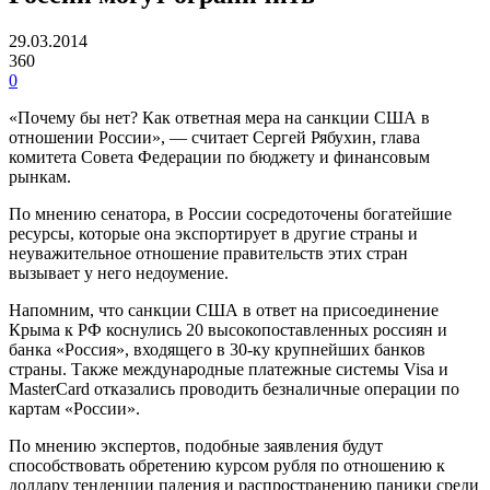
29.03.2014
360
0
«Почему бы нет? Как ответная мера на санкции США в
отношении России», — считает Сергей Рябухин, глава
комитета Совета Федерации по бюджету и финансовым
рынкам.
По мнению сенатора, в России сосредоточены богатейшие
ресурсы, которые она экспортирует в другие страны и
неуважительное отношение правительств этих стран
вызывает у него недоумение.
Напомним, что санкции США в ответ на присоединение
Крыма к РФ коснулись 20 высокопоставленных россиян и
банка «Россия», входящего в 30-ку крупнейших банков
страны. Также международные платежные системы Visa и
MasterCard отказались проводить безналичные операции по
картам «России».
По мнению экспертов, подобные заявления будут
способствовать обретению курсом рубля по отношению к
доллару тенденции падения и распространению паники среди