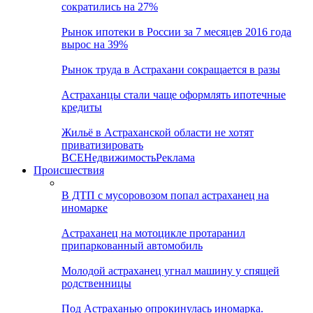
сократились на 27%
Рынок ипотеки в России за 7 месяцев 2016 года
вырос на 39%
Рынок труда в Астрахани сокращается в разы
Астраханцы стали чаще оформлять ипотечные
кредиты
Жильё в Астраханской области не хотят
приватизировать
ВСЕ
Недвижимость
Реклама
Происшествия
В ДТП с мусоровозом попал астраханец на
иномарке
Астраханец на мотоцикле протаранил
припаркованный автомобиль
Молодой астраханец угнал машину у спящей
родственницы
Под Астраханью опрокинулась иномарка.