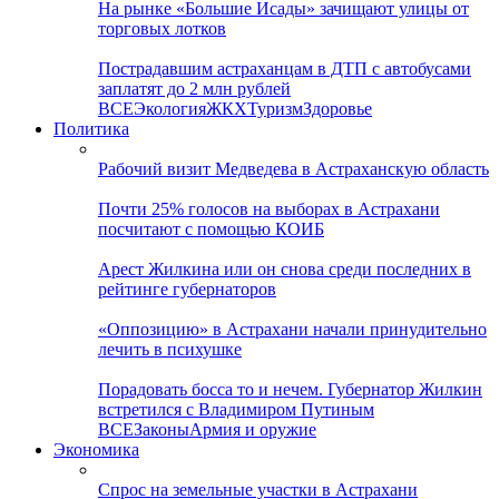
На рынке «Большие Исады» зачищают улицы от
торговых лотков
Пострадавшим астраханцам в ДТП с автобусами
заплатят до 2 млн рублей
ВСЕ
Экология
ЖКХ
Туризм
Здоровье
Политика
Рабочий визит Медведева в Астраханскую область
Почти 25% голосов на выборах в Астрахани
посчитают с помощью КОИБ
Арест Жилкина или он снова среди последних в
рейтинге губернаторов
«Оппозицию» в Астрахани начали принудительно
лечить в психушке
Порадовать босса то и нечем. Губернатор Жилкин
встретился с Владимиром Путиным
ВСЕ
Законы
Армия и оружие
Экономика
Спрос на земельные участки в Астрахани