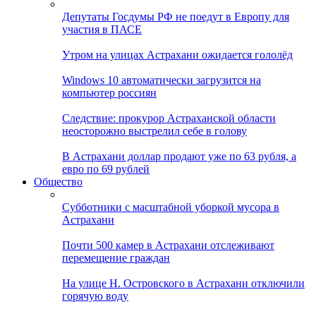
Депутаты Госдумы РФ не поедут в Европу для
участия в ПАСЕ
Утром на улицах Астрахани ожидается гололёд
Windows 10 автоматически загрузится на
компьютер россиян
Следствие: прокурор Астраханской области
неосторожно выстрелил себе в голову
В Астрахани доллар продают уже по 63 рубля, а
евро по 69 рублей
Общество
Субботники с масштабной уборкой мусора в
Астрахани
Почти 500 камер в Астрахани отслеживают
перемещение граждан
На улице Н. Островского в Астрахани отключили
горячую воду