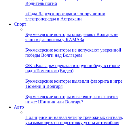
Водитель погиб
«Лада Ларгус» протаранил опору линии
электропередач в Астрахани
Спорт
Букмекерские конторы определяют Волгарь не
явным фаворитом у КАМАЗа
Букмекерские конторы не допускают уверенной
победы Волги над Волгарем
ФК «Волгарь» одержал вторую победу в сезоне
над «Тюменью» (Видео)
Букмекерские конторы выявили фаворита в игре
Тюмени и Волгаря
Букмекерские конторы выясняют, кто скатится
ниже: Шинник или Волгарь?
Авто
Полицейский назвал четыре тревожных сигнала,
указывающих на подготовку угона автомобиля