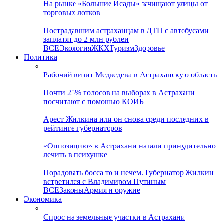
На рынке «Большие Исады» зачищают улицы от
торговых лотков
Пострадавшим астраханцам в ДТП с автобусами
заплатят до 2 млн рублей
ВСЕ
Экология
ЖКХ
Туризм
Здоровье
Политика
Рабочий визит Медведева в Астраханскую область
Почти 25% голосов на выборах в Астрахани
посчитают с помощью КОИБ
Арест Жилкина или он снова среди последних в
рейтинге губернаторов
«Оппозицию» в Астрахани начали принудительно
лечить в психушке
Порадовать босса то и нечем. Губернатор Жилкин
встретился с Владимиром Путиным
ВСЕ
Законы
Армия и оружие
Экономика
Спрос на земельные участки в Астрахани