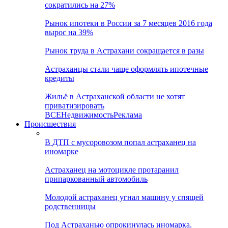
сократились на 27%
Рынок ипотеки в России за 7 месяцев 2016 года
вырос на 39%
Рынок труда в Астрахани сокращается в разы
Астраханцы стали чаще оформлять ипотечные
кредиты
Жильё в Астраханской области не хотят
приватизировать
ВСЕ
Недвижимость
Реклама
Происшествия
В ДТП с мусоровозом попал астраханец на
иномарке
Астраханец на мотоцикле протаранил
припаркованный автомобиль
Молодой астраханец угнал машину у спящей
родственницы
Под Астраханью опрокинулась иномарка.