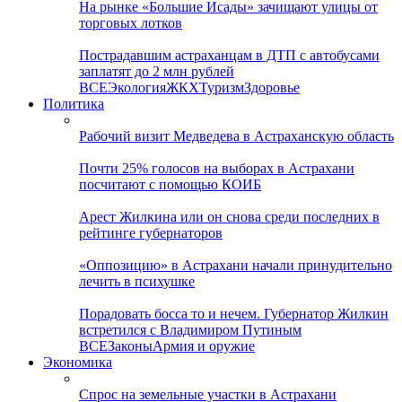
На рынке «Большие Исады» зачищают улицы от
торговых лотков
Пострадавшим астраханцам в ДТП с автобусами
заплатят до 2 млн рублей
ВСЕ
Экология
ЖКХ
Туризм
Здоровье
Политика
Рабочий визит Медведева в Астраханскую область
Почти 25% голосов на выборах в Астрахани
посчитают с помощью КОИБ
Арест Жилкина или он снова среди последних в
рейтинге губернаторов
«Оппозицию» в Астрахани начали принудительно
лечить в психушке
Порадовать босса то и нечем. Губернатор Жилкин
встретился с Владимиром Путиным
ВСЕ
Законы
Армия и оружие
Экономика
Спрос на земельные участки в Астрахани