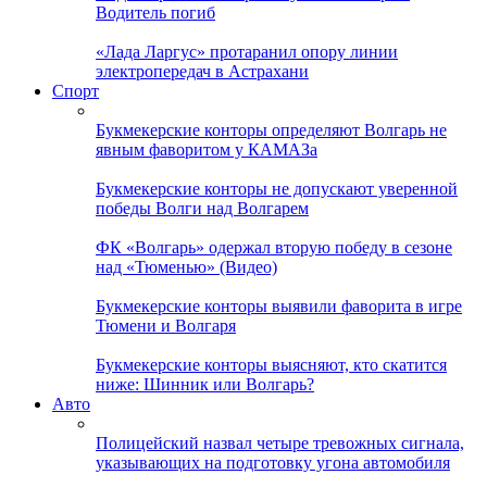
Водитель погиб
«Лада Ларгус» протаранил опору линии
электропередач в Астрахани
Спорт
Букмекерские конторы определяют Волгарь не
явным фаворитом у КАМАЗа
Букмекерские конторы не допускают уверенной
победы Волги над Волгарем
ФК «Волгарь» одержал вторую победу в сезоне
над «Тюменью» (Видео)
Букмекерские конторы выявили фаворита в игре
Тюмени и Волгаря
Букмекерские конторы выясняют, кто скатится
ниже: Шинник или Волгарь?
Авто
Полицейский назвал четыре тревожных сигнала,
указывающих на подготовку угона автомобиля