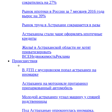
сократились на 27%
Рынок ипотеки в России за 7 месяцев 2016 года
вырос на 39%
Рынок труда в Астрахани сокращается в разы
Астраханцы стали чаще оформлять ипотечные
кредиты
Жильё в Астраханской области не хотят
приватизировать
ВСЕ
Недвижимость
Реклама
Происшествия
В ДТП с мусоровозом попал астраханец на
иномарке
Астраханец на мотоцикле протаранил
припаркованный автомобиль
Молодой астраханец угнал машину у спящей
родственницы
Под Астраханью опрокинулась иномарка.