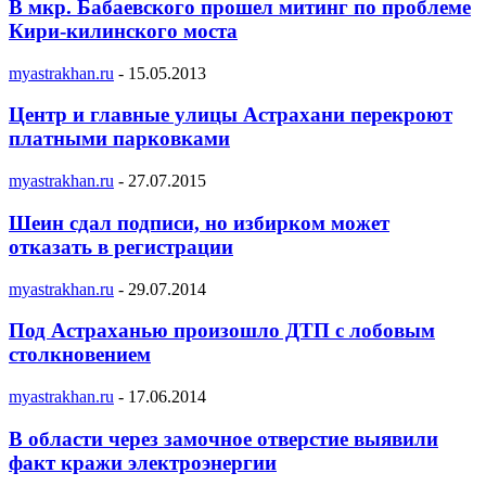
В мкр. Бабаевского прошел митинг по проблеме
Кири-килинского моста
myastrakhan.ru
-
15.05.2013
Центр и главные улицы Астрахани перекроют
платными парковками
myastrakhan.ru
-
27.07.2015
Шеин сдал подписи, но избирком может
отказать в регистрации
myastrakhan.ru
-
29.07.2014
Под Астраханью произошло ДТП с лобовым
столкновением
myastrakhan.ru
-
17.06.2014
В области через замочное отверстие выявили
факт кражи электроэнергии