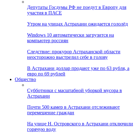
Депутаты Госдумы РФ не поедут в Европу для
участия в ПАСЕ
Утром на улицах Астрахани ожидается гололёд
Windows 10 автоматически загрузится на
компьютер россиян
Следствие: прокурор Астраханской области
неосторожно выстрелил себе в голову
В Астрахани доллар продают уже по 63 рубля, а
евро по 69 рублей
Общество
Субботники с масштабной уборкой мусора в
Астрахани
Почти 500 камер в Астрахани отслеживают
перемещение граждан
На улице Н. Островского в Астрахани отключили
горячую воду