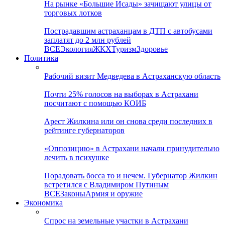
На рынке «Большие Исады» зачищают улицы от
торговых лотков
Пострадавшим астраханцам в ДТП с автобусами
заплатят до 2 млн рублей
ВСЕ
Экология
ЖКХ
Туризм
Здоровье
Политика
Рабочий визит Медведева в Астраханскую область
Почти 25% голосов на выборах в Астрахани
посчитают с помощью КОИБ
Арест Жилкина или он снова среди последних в
рейтинге губернаторов
«Оппозицию» в Астрахани начали принудительно
лечить в психушке
Порадовать босса то и нечем. Губернатор Жилкин
встретился с Владимиром Путиным
ВСЕ
Законы
Армия и оружие
Экономика
Спрос на земельные участки в Астрахани