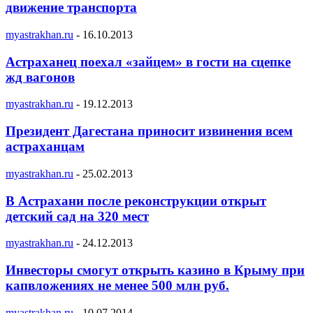
движение транспорта
myastrakhan.ru
-
16.10.2013
Астраханец поехал «зайцем» в гости на сцепке
жд вагонов
myastrakhan.ru
-
19.12.2013
Президент Дагестана приносит извинения всем
астраханцам
myastrakhan.ru
-
25.02.2013
В Астрахани после реконструкции открыт
детский сад на 320 мест
myastrakhan.ru
-
24.12.2013
Инвесторы смогут открыть казино в Крыму при
капвложениях не менее 500 млн руб.
myastrakhan.ru
-
10.07.2014