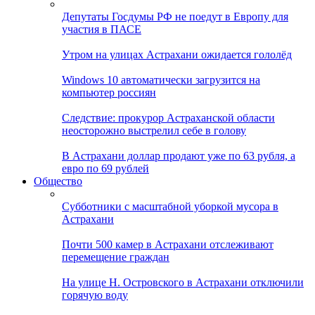
Депутаты Госдумы РФ не поедут в Европу для
участия в ПАСЕ
Утром на улицах Астрахани ожидается гололёд
Windows 10 автоматически загрузится на
компьютер россиян
Следствие: прокурор Астраханской области
неосторожно выстрелил себе в голову
В Астрахани доллар продают уже по 63 рубля, а
евро по 69 рублей
Общество
Субботники с масштабной уборкой мусора в
Астрахани
Почти 500 камер в Астрахани отслеживают
перемещение граждан
На улице Н. Островского в Астрахани отключили
горячую воду