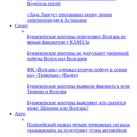
Водитель погиб
«Лада Ларгус» протаранил опору линии
электропередач в Астрахани
Спорт
Букмекерские конторы определяют Волгарь не
явным фаворитом у КАМАЗа
Букмекерские конторы не допускают уверенной
победы Волги над Волгарем
ФК «Волгарь» одержал вторую победу в сезоне
над «Тюменью» (Видео)
Букмекерские конторы выявили фаворита в игре
Тюмени и Волгаря
Букмекерские конторы выясняют, кто скатится
ниже: Шинник или Волгарь?
Авто
Полицейский назвал четыре тревожных сигнала,
указывающих на подготовку угона автомобиля