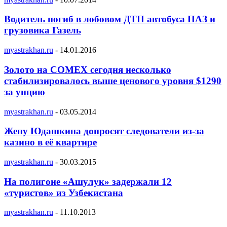
Водитель погиб в лобовом ДТП автобуса ПАЗ и
грузовика Газель
myastrakhan.ru
-
14.01.2016
Золото на COMEX сегодня несколько
стабилизировалось выше ценового уровня $1290
за унцию
myastrakhan.ru
-
03.05.2014
Жену Юдашкина допросят следователи из-за
казино в её квартире
myastrakhan.ru
-
30.03.2015
На полигоне «Ашулук» задержали 12
«туристов» из Узбекистана
myastrakhan.ru
-
11.10.2013