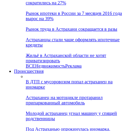
сократились на 27%
Рынок ипотеки в России за 7 месяцев 2016 года
вырос на 39%
Рынок труда в Астрахани сокращается в разы
Астраханцы стали чаще оформлять ипотечные
кредиты
Жильё в Астраханской области не хотят
приватизировать
ВСЕ
Недвижимость
Реклама
Происшествия
В ДТП с мусоровозом попал астраханец на
иномарке
Астраханец на мотоцикле протаранил
припаркованный автомобиль
Молодой астраханец угнал машину у спящей
родственницы
Под Астраханью опрокинулась иномарка.