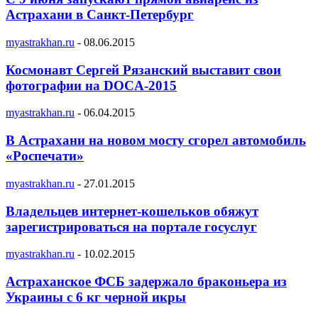
Астрахани в Санкт-Петербург
myastrakhan.ru
-
08.06.2015
Космонавт Сергей Рязанский выставит свои
фотографии на DOCA-2015
myastrakhan.ru
-
06.04.2015
В Астрахани на новом мосту сгорел автомобиль
«Роспечати»
myastrakhan.ru
-
27.01.2015
Владельцев интернет-кошельков обяжут
зарегистрироваться на портале госуслуг
myastrakhan.ru
-
10.02.2015
Астраханское ФСБ задержало браконьера из
Украины с 6 кг черной икры