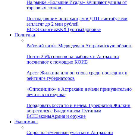
На рынке «Большие Исады» зачищают улицы от
торговых лотков
Пострадавшим астраханцам в ДТП с автобусами
заплатят до 2 млн рублей
ВСЕ
Экология
ЖКХ
Туризм
Здоровье
Политика
Рабочий визит Медведева в Астраханскую область
Почти 25% голосов на выборах в Астрахани
посчитают с помощью КОИБ
Арест Жилкина или он снова среди последних в
рейтинге губернаторов
«Оппозицию» в Астрахани начали принудительно
лечить в психушке
Порадовать босса то и нечем. Губернатор Жилкин
встретился с Владимиром Путиным
ВСЕ
Законы
Армия и оружие
Экономика
Спрос на земельные участки в Астрахани