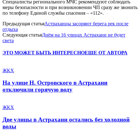
Специалисты регионального МЧС рекомендуют соблюдать
меры безопасности и при возникновении ЧП сразу же звонить
по телефону Единой службы спасения – «112».
Предыдущая статья
Астраханцы засоряют берега рек после
отдыха
Следующая статья
Днём на 16 улицах Астрахани не будет
света
ЭТО МОЖЕТ БЫТЬ ИНТЕРЕСНО
ЕЩЕ ОТ АВТОРА
ЖКХ
На улице Н. Островского в Астрахани
отключили горячую воду
ЖКХ
Две улицы в Астрахани остались без холодной
воды