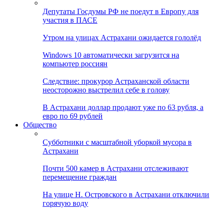
Депутаты Госдумы РФ не поедут в Европу для
участия в ПАСЕ
Утром на улицах Астрахани ожидается гололёд
Windows 10 автоматически загрузится на
компьютер россиян
Следствие: прокурор Астраханской области
неосторожно выстрелил себе в голову
В Астрахани доллар продают уже по 63 рубля, а
евро по 69 рублей
Общество
Субботники с масштабной уборкой мусора в
Астрахани
Почти 500 камер в Астрахани отслеживают
перемещение граждан
На улице Н. Островского в Астрахани отключили
горячую воду