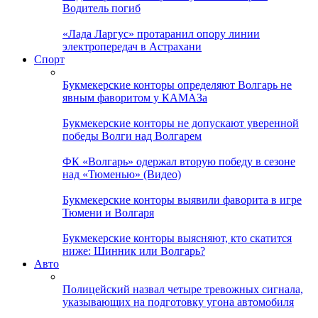
Водитель погиб
«Лада Ларгус» протаранил опору линии
электропередач в Астрахани
Спорт
Букмекерские конторы определяют Волгарь не
явным фаворитом у КАМАЗа
Букмекерские конторы не допускают уверенной
победы Волги над Волгарем
ФК «Волгарь» одержал вторую победу в сезоне
над «Тюменью» (Видео)
Букмекерские конторы выявили фаворита в игре
Тюмени и Волгаря
Букмекерские конторы выясняют, кто скатится
ниже: Шинник или Волгарь?
Авто
Полицейский назвал четыре тревожных сигнала,
указывающих на подготовку угона автомобиля