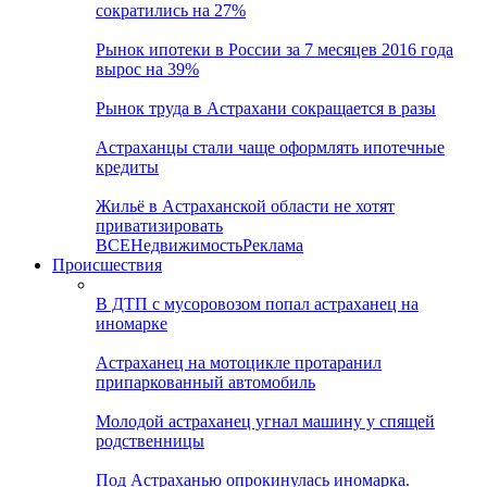
сократились на 27%
Рынок ипотеки в России за 7 месяцев 2016 года
вырос на 39%
Рынок труда в Астрахани сокращается в разы
Астраханцы стали чаще оформлять ипотечные
кредиты
Жильё в Астраханской области не хотят
приватизировать
ВСЕ
Недвижимость
Реклама
Происшествия
В ДТП с мусоровозом попал астраханец на
иномарке
Астраханец на мотоцикле протаранил
припаркованный автомобиль
Молодой астраханец угнал машину у спящей
родственницы
Под Астраханью опрокинулась иномарка.