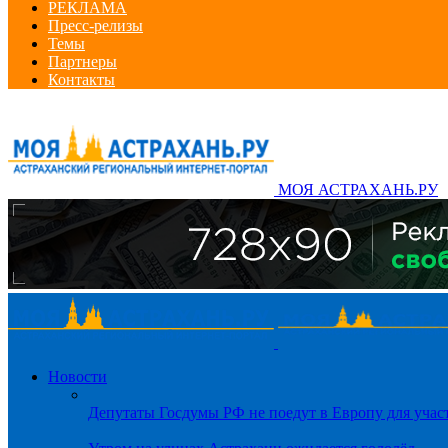
РЕКЛАМА
Пресс-релизы
Темы
Партнеры
Контакты
МОЯ АСТРАХАНЬ.РУ
Новости
Депутаты Госдумы РФ не поедут в Европу для уча