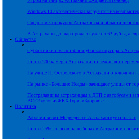
Утром на улицах Астрахани ожидается гололёд
Windows 10 автоматически загрузится на компьютер
Следствие: прокурор Астраханской области неостор
В Астрахани доллар продают уже по 63 рубля, а евр
Общество
Субботники с масштабной уборкой мусора в Астра
Почти 500 камер в Астрахани отслеживают переме
На улице Н. Островского в Астрахани отключили г
На рынке «Большие Исады» зачищают улицы от тор
Пострадавшим астраханцам в ДТП с автобусами зап
ВСЕ
Экология
ЖКХ
Туризм
Здоровье
Политика
Рабочий визит Медведева в Астраханскую область
Почти 25% голосов на выборах в Астрахани посч