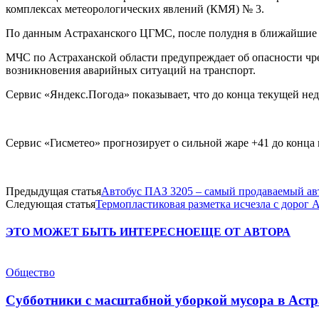
комплексах метеорологических явлений (КМЯ) № 3.
По данным Астраханского ЦГМС, после полудня в ближайшие тр
МЧС по Астраханской области предупреждает об опасности чр
возникновения аварийных ситуаций на транспорт.
Сервис «Яндекс.Погода» показывает, что до конца текущей нед
Сервис «Гисметео» прогнозирует о сильной жаре +41 до конца
Предыдущая статья
Автобус ПАЗ 3205 – самый продаваемый авт
Следующая статья
Термопластиковая разметка исчезла с дорог А
ЭТО МОЖЕТ БЫТЬ ИНТЕРЕСНО
ЕЩЕ ОТ АВТОРА
Общество
Субботники с масштабной уборкой мусора в Аст