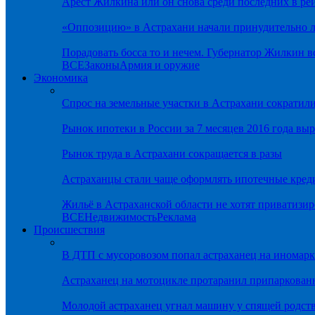
Арест Жилкина или он снова среди последних в ре
«Оппозицию» в Астрахани начали принудительно л
Порадовать босса то и нечем. Губернатор Жилкин 
ВСЕ
Законы
Армия и оружие
Экономика
Спрос на земельные участки в Астрахани сократил
Рынок ипотеки в России за 7 месяцев 2016 года вы
Рынок труда в Астрахани сокращается в разы
Астраханцы стали чаще оформлять ипотечные кред
Жильё в Астраханской области не хотят приватизир
ВСЕ
Недвижимость
Реклама
Происшествия
В ДТП с мусоровозом попал астраханец на иномарк
Астраханец на мотоцикле протаранил припаркован
Молодой астраханец угнал машину у спящей родс