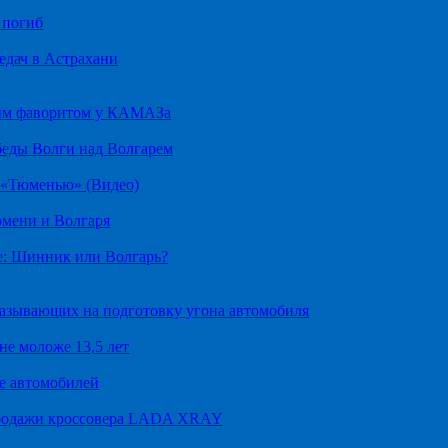
 погиб
едач в Астрахани
ным фаворитом у КАМАЗа
беды Волги над Волгарем
д «Тюменью» (Видео)
юмени и Волгаря
е: Шинник или Волгарь?
казывающих на подготовку угона автомобиля
не моложе 13,5 лет
е автомобилей
продажи кроссовера LADA XRAY