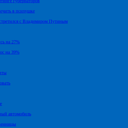
йтинге губернаторов
ечить в психушке
встретился с Владимиром Путиным
ись на 27%
рос на 39%
иты
овать
е
ный автомобиль
твенницы