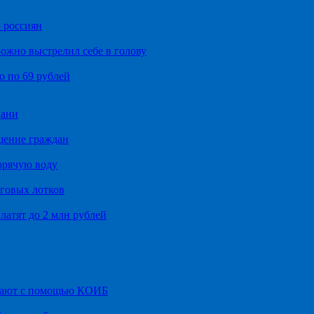
 россиян
ожно выстрелил себе в голову
о по 69 рублей
хани
щение граждан
орячую воду
говых лотков
латят до 2 млн рублей
итают с помощью КОИБ