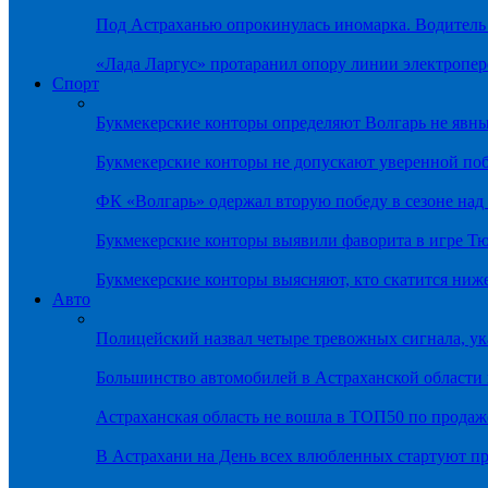
Под Астраханью опрокинулась иномарка. Водитель
«Лада Ларгус» протаранил опору линии электропер
Спорт
Букмекерские конторы определяют Волгарь не яв
Букмекерские конторы не допускают уверенной по
ФК «Волгарь» одержал вторую победу в сезоне на
Букмекерские конторы выявили фаворита в игре Т
Букмекерские конторы выясняют, кто скатится ниж
Авто
Полицейский назвал четыре тревожных сигнала, у
Большинство автомобилей в Астраханской области 
Астраханская область не вошла в ТОП50 по продаж
В Астрахани на День всех влюбленных стартуют 