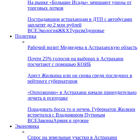
На рынке «Большие Исады» зачищают улицы от
торговых лотков
Пострадавшим астраханцам в ДТП с автобусами
заплатят до 2 млн рублей
ВСЕ
Экология
ЖКХ
Туризм
Здоровье
Политика
Рабочий визит Медведева в Астраханскую область
Почти 25% голосов на выборах в Астрахани
посчитают с помощью КОИБ
Арест Жилкина или он снова среди последних в
рейтинге губернаторов
«Оппозицию» в Астрахани начали принудительно
лечить в психушке
Порадовать босса то и нечем. Губернатор Жилкин
встретился с Владимиром Путиным
ВСЕ
Законы
Армия и оружие
Экономика
Спрос на земельные участки в Астрахани