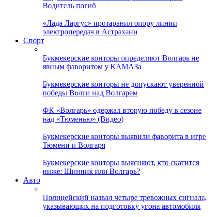
Водитель погиб
«Лада Ларгус» протаранил опору линии
электропередач в Астрахани
Спорт
Букмекерские конторы определяют Волгарь не
явным фаворитом у КАМАЗа
Букмекерские конторы не допускают уверенной
победы Волги над Волгарем
ФК «Волгарь» одержал вторую победу в сезоне
над «Тюменью» (Видео)
Букмекерские конторы выявили фаворита в игре
Тюмени и Волгаря
Букмекерские конторы выясняют, кто скатится
ниже: Шинник или Волгарь?
Авто
Полицейский назвал четыре тревожных сигнала,
указывающих на подготовку угона автомобиля