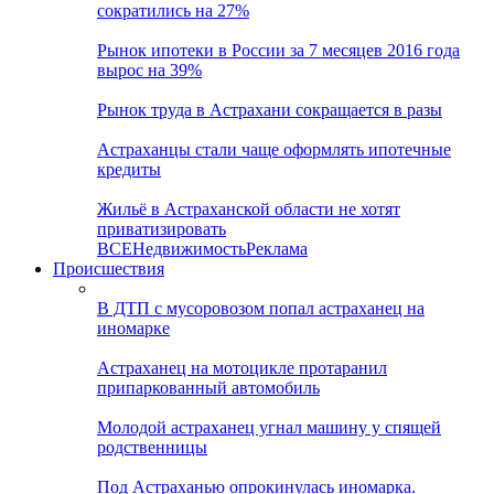
сократились на 27%
Рынок ипотеки в России за 7 месяцев 2016 года
вырос на 39%
Рынок труда в Астрахани сокращается в разы
Астраханцы стали чаще оформлять ипотечные
кредиты
Жильё в Астраханской области не хотят
приватизировать
ВСЕ
Недвижимость
Реклама
Происшествия
В ДТП с мусоровозом попал астраханец на
иномарке
Астраханец на мотоцикле протаранил
припаркованный автомобиль
Молодой астраханец угнал машину у спящей
родственницы
Под Астраханью опрокинулась иномарка.