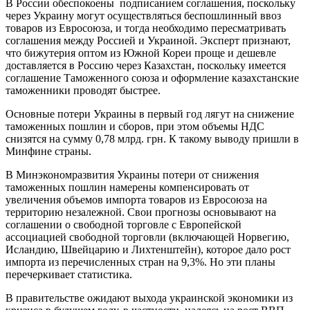
В России обеспокоены подписанием соглашения, поскольку
через Украину могут осуществляться беспошлинный ввоз
товаров из Евросоюза, и тогда необходимо пересматривать
соглашения между Россией и Украиной. Эксперт признают,
что бижутерия оптом из Южной Кореи проще и дешевле
доставляется в Россию через Казахстан, поскольку имеется
соглашение Таможенного союза и оформление казахстанские
таможенники проводят быстрее.
Основные потери Украины в первый год лягут на снижение
таможенных пошлин и сборов, при этом объемы НДС
снизятся на сумму 0,78 млрд. грн. К такому выводу пришли в
Минфине страны.
В Минэкономразвития Украины потери от снижения
таможенных пошлин намерены компенсировать от
увеличения объемов импорта товаров из Евросоюза на
территорию незалежной. Свои прогнозы основывают на
соглашении о свободной торговле с Европейской
ассоциацией свободной торговли (включающей Норвегию,
Исландию, Швейцарию и Лихтенштейн), которое дало рост
импорта из перечисленных стран на 9,3%. Но эти планы
перечеркивает статистика.
В правительстве ожидают выхода украинской экономики из