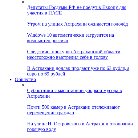
Депутаты Госдумы РФ не поедут в Европу для
участия в ПАСЕ
Утром на улицах Астрахани ожидается гололёд
Windows 10 автоматически загрузится на
компьютер россиян
Следствие: прокурор Астраханской области
неосторожно выстрелил себе в голову
В Астрахани доллар продают уже по 63 рубля, а
евро по 69 рублей
Общество
Субботники с масштабной уборкой мусора в
Астрахани
Почти 500 камер в Астрахани отслеживают
перемещение граждан
На улице Н. Островского в Астрахани отключили
горячую воду