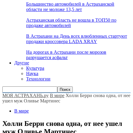
Большинство автомобилей в Астраханской
области не моложе 13,5 лет
Астраханская область не вошла в ТОП50 по
продаже автомобилей
В Астрахани на День всех влюбленных стартуют
продажи кроссовера LADA XRAY
На дорогах в Астрахани после морозов
разрушается асфальт
Другие
Культура
Наука
Технологии
МОЯ АСТРАХАНЬ.ру
В мире
Холли Берри снова одна, от нее
ушел муж Оливье Мартинес
В мире
Холли Берри снова одна, от нее ушел
муж Оливье Мартинес