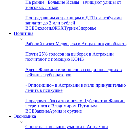
На рынке «Большие Исады» зачищают улицы от
торговых лотков
Пострадавшим астраханцам в ДТП с автобусами
заплатят до 2 млн рублей
ВСЕ
Экология
ЖКХ
Туризм
Здоровье
Политика
Рабочий визит Медведева в Астраханскую область
Почти 25% голосов на выборах в Астрахани
посчитают с помощью КОИБ
Арест Жилкина или он снова среди последних в
рейтинге губернаторов
«Оппозицию» в Астрахани начали принудительно
лечить в психушке
Порадовать босса то и нечем. Губернатор Жилкин
встретился с Владимиром Путиным
ВСЕ
Законы
Армия и оружие
Экономика
Спрос на земельные участки в Астрахани