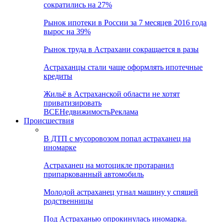
сократились на 27%
Рынок ипотеки в России за 7 месяцев 2016 года
вырос на 39%
Рынок труда в Астрахани сокращается в разы
Астраханцы стали чаще оформлять ипотечные
кредиты
Жильё в Астраханской области не хотят
приватизировать
ВСЕ
Недвижимость
Реклама
Происшествия
В ДТП с мусоровозом попал астраханец на
иномарке
Астраханец на мотоцикле протаранил
припаркованный автомобиль
Молодой астраханец угнал машину у спящей
родственницы
Под Астраханью опрокинулась иномарка.