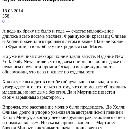
18.03.2014
358
0
А ведь их браку не было и года — счастье молодоженов
длилось всего восемь месяцев. Французский красавиц Оливье
и Холли поженились прошлым летом в замке Шато де Конде
во Франции, а в октябре у них родился сын Масео.
Но уже начиная с декабря их не видели вместе. Издание New
York Daily News пишет, что вдвоем они не появились даже на
недавнем вручении премии Оскар, а вскоре журналисты
обнаружили, что пара и живет по отдельности.
Холли уже выходит в свет без обручального кольца, и хотя
утверждает, что это только потому, что оно мешает ей нянчить
младенца, но нет дыма без огня. Да и Мартинес известен
своим взрывным характером…
Впрочем, это расставание можно было предвидеть. До Холли
Оливье долго и упорно ухаживал за австралийской певицей
Кайли Миноуг, а когда у нее обнаружили рак, заботился о ней
и помогал во всем. Но сказке пришел конец — Мартинес
бросил Миноуг, как только та начала поправляться.