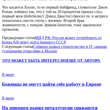
Что касается Холли, то ее первый бойфренд, стоматолог Джон
Ронан, избивал так, что у той на 20 процентов пропал слух,
первый муж (бейсболист Дэвид Джастис) бросил ее, и актриса
попыталась свести счеты с жизнью. Второй брак
знаменитости, с певцом Эриком Бенетом, тоже закончился
провалом.
Предыдущая статья
МИД РФ: Россия может потребовать от
Киева $20 млрд долга бывшего СССР
Следующая статья
Собянин назвал строительство и IT самыми
успешными отраслями в Москве
ЭТО МОЖЕТ БЫТЬ ИНТЕРЕСНО
ЕЩЕ ОТ АВТОРА
В мире
Беженцы не могут найти себе работу в Европе
В мире
На мировом рынке металлургии снижаются