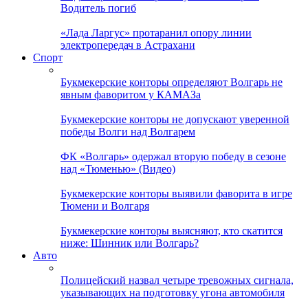
Водитель погиб
«Лада Ларгус» протаранил опору линии
электропередач в Астрахани
Спорт
Букмекерские конторы определяют Волгарь не
явным фаворитом у КАМАЗа
Букмекерские конторы не допускают уверенной
победы Волги над Волгарем
ФК «Волгарь» одержал вторую победу в сезоне
над «Тюменью» (Видео)
Букмекерские конторы выявили фаворита в игре
Тюмени и Волгаря
Букмекерские конторы выясняют, кто скатится
ниже: Шинник или Волгарь?
Авто
Полицейский назвал четыре тревожных сигнала,
указывающих на подготовку угона автомобиля