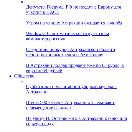
Депутаты Госдумы РФ не поедут в Европу для
участия в ПАСЕ
Утром на улицах Астрахани ожидается гололёд
Windows 10 автоматически загрузится на
компьютер россиян
Следствие: прокурор Астраханской области
неосторожно выстрелил себе в голову
В Астрахани доллар продают уже по 63 рубля, а
евро по 69 рублей
Общество
Субботники с масштабной уборкой мусора в
Астрахани
Почти 500 камер в Астрахани отслеживают
перемещение граждан
На улице Н. Островского в Астрахани отключили
горячую воду