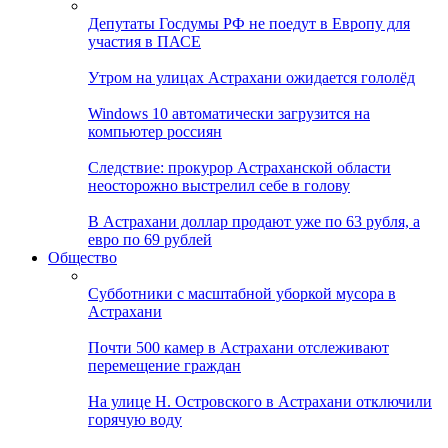
Депутаты Госдумы РФ не поедут в Европу для
участия в ПАСЕ
Утром на улицах Астрахани ожидается гололёд
Windows 10 автоматически загрузится на
компьютер россиян
Следствие: прокурор Астраханской области
неосторожно выстрелил себе в голову
В Астрахани доллар продают уже по 63 рубля, а
евро по 69 рублей
Общество
Субботники с масштабной уборкой мусора в
Астрахани
Почти 500 камер в Астрахани отслеживают
перемещение граждан
На улице Н. Островского в Астрахани отключили
горячую воду