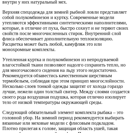
внутри у них натуральный мех.
Верхняя спецодежда для зимней рыбной ловли представляет
собой полукомбинезон и куртку. Современные модели
утепляются эффективными синтетическими наполнителями,
которые, в отличие от пуха, быстро сохнут и не теряют своих
свойств после многочисленных стирок. Внутренний слой
флиса обеспечивает дополнительную теплоизоляцию.
Расцветка может быть любой, камуфляж это или
монохромные комплекты.
Утепленная куртка и полукомбинезон из непродуваемой
влагостойкой ткани позволяют надолго сохранить тепло, но
для многочасового сидения на льду этого недостаточно.
Рекомендуется обзавестись качественным шерстяным
термобельем, соблюдая при этом принцип многослойности.
Несколько слоев тонкой одежды защитят от холода гораздо
лучше, нежели один толстый свитер. Между слоями создается
своего рода воздушная подушка, которая отлично изолирует
тело от низкой температуры окружающей среды.
Следующий обязательный элемент комплекта рыбака – это
головной убор. На зимний период рекомендуется выбирать
вязанные или меховые модели с флисовым подкладом.
Плотно прилегая к голове, защищая область ушей, такая