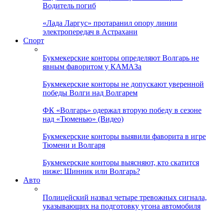
Водитель погиб
«Лада Ларгус» протаранил опору линии
электропередач в Астрахани
Спорт
Букмекерские конторы определяют Волгарь не
явным фаворитом у КАМАЗа
Букмекерские конторы не допускают уверенной
победы Волги над Волгарем
ФК «Волгарь» одержал вторую победу в сезоне
над «Тюменью» (Видео)
Букмекерские конторы выявили фаворита в игре
Тюмени и Волгаря
Букмекерские конторы выясняют, кто скатится
ниже: Шинник или Волгарь?
Авто
Полицейский назвал четыре тревожных сигнала,
указывающих на подготовку угона автомобиля