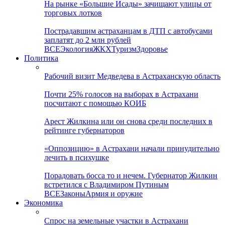
На рынке «Большие Исады» зачищают улицы от
торговых лотков
Пострадавшим астраханцам в ДТП с автобусами
заплатят до 2 млн рублей
ВСЕ
Экология
ЖКХ
Туризм
Здоровье
Политика
Рабочий визит Медведева в Астраханскую область
Почти 25% голосов на выборах в Астрахани
посчитают с помощью КОИБ
Арест Жилкина или он снова среди последних в
рейтинге губернаторов
«Оппозицию» в Астрахани начали принудительно
лечить в психушке
Порадовать босса то и нечем. Губернатор Жилкин
встретился с Владимиром Путиным
ВСЕ
Законы
Армия и оружие
Экономика
Спрос на земельные участки в Астрахани