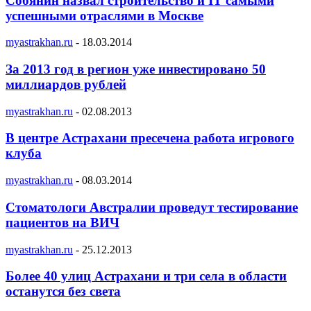
Собянин назвал строительство и IT самыми
успешными отраслями в Москве
myastrakhan.ru
-
18.03.2014
За 2013 год в регион уже инвестировано 50
миллиардов рублей
myastrakhan.ru
-
02.08.2013
В центре Астрахани пресечена работа игрового
клуба
myastrakhan.ru
-
08.03.2014
Стоматологи Австралии проведут тестирование
пациентов на ВИЧ
myastrakhan.ru
-
25.12.2013
Более 40 улиц Астрахани и три села в области
останутся без света