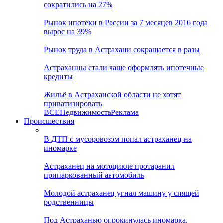
сократились на 27%
Рынок ипотеки в России за 7 месяцев 2016 года
вырос на 39%
Рынок труда в Астрахани сокращается в разы
Астраханцы стали чаще оформлять ипотечные
кредиты
Жильё в Астраханской области не хотят
приватизировать
ВСЕ
Недвижимость
Реклама
Происшествия
В ДТП с мусоровозом попал астраханец на
иномарке
Астраханец на мотоцикле протаранил
припаркованный автомобиль
Молодой астраханец угнал машину у спящей
родственницы
Под Астраханью опрокинулась иномарка.