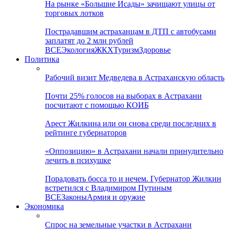
На рынке «Большие Исады» зачищают улицы от
торговых лотков
Пострадавшим астраханцам в ДТП с автобусами
заплатят до 2 млн рублей
ВСЕ
Экология
ЖКХ
Туризм
Здоровье
Политика
Рабочий визит Медведева в Астраханскую область
Почти 25% голосов на выборах в Астрахани
посчитают с помощью КОИБ
Арест Жилкина или он снова среди последних в
рейтинге губернаторов
«Оппозицию» в Астрахани начали принудительно
лечить в психушке
Порадовать босса то и нечем. Губернатор Жилкин
встретился с Владимиром Путиным
ВСЕ
Законы
Армия и оружие
Экономика
Спрос на земельные участки в Астрахани