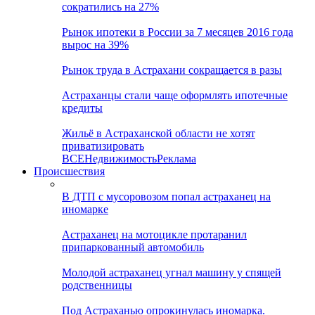
сократились на 27%
Рынок ипотеки в России за 7 месяцев 2016 года
вырос на 39%
Рынок труда в Астрахани сокращается в разы
Астраханцы стали чаще оформлять ипотечные
кредиты
Жильё в Астраханской области не хотят
приватизировать
ВСЕ
Недвижимость
Реклама
Происшествия
В ДТП с мусоровозом попал астраханец на
иномарке
Астраханец на мотоцикле протаранил
припаркованный автомобиль
Молодой астраханец угнал машину у спящей
родственницы
Под Астраханью опрокинулась иномарка.