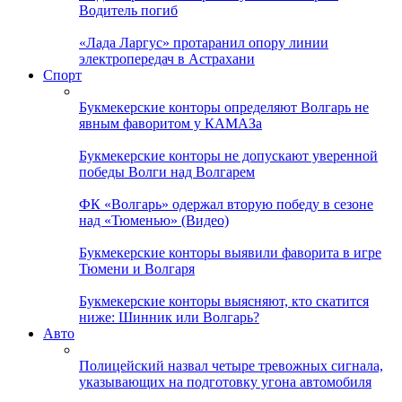
Водитель погиб
«Лада Ларгус» протаранил опору линии
электропередач в Астрахани
Спорт
Букмекерские конторы определяют Волгарь не
явным фаворитом у КАМАЗа
Букмекерские конторы не допускают уверенной
победы Волги над Волгарем
ФК «Волгарь» одержал вторую победу в сезоне
над «Тюменью» (Видео)
Букмекерские конторы выявили фаворита в игре
Тюмени и Волгаря
Букмекерские конторы выясняют, кто скатится
ниже: Шинник или Волгарь?
Авто
Полицейский назвал четыре тревожных сигнала,
указывающих на подготовку угона автомобиля