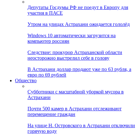
Депутаты Госдумы РФ не поедут в Европу для
участия в ПАСЕ
Утром на улицах Астрахани ожидается гололёд
Windows 10 автоматически загрузится на
компьютер россиян
Следствие: прокурор Астраханской области
неосторожно выстрелил себе в голову
В Астрахани доллар продают уже по 63 рубля, а
евро по 69 рублей
Общество
Субботники с масштабной уборкой мусора в
Астрахани
Почти 500 камер в Астрахани отслеживают
перемещение граждан
На улице Н. Островского в Астрахани отключили
горячую воду