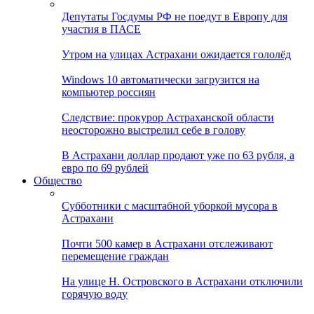
Депутаты Госдумы РФ не поедут в Европу для
участия в ПАСЕ
Утром на улицах Астрахани ожидается гололёд
Windows 10 автоматически загрузится на
компьютер россиян
Следствие: прокурор Астраханской области
неосторожно выстрелил себе в голову
В Астрахани доллар продают уже по 63 рубля, а
евро по 69 рублей
Общество
Субботники с масштабной уборкой мусора в
Астрахани
Почти 500 камер в Астрахани отслеживают
перемещение граждан
На улице Н. Островского в Астрахани отключили
горячую воду