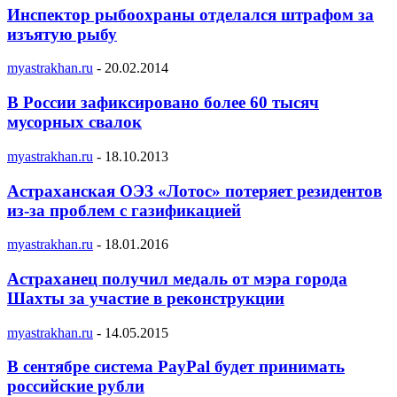
Инспектор рыбоохраны отделался штрафом за
изъятую рыбу
myastrakhan.ru
-
20.02.2014
В России зафиксировано более 60 тысяч
мусорных свалок
myastrakhan.ru
-
18.10.2013
Астраханская ОЭЗ «Лотос» потеряет резидентов
из-за проблем с газификацией
myastrakhan.ru
-
18.01.2016
Астраханец получил медаль от мэра города
Шахты за участие в реконструкции
myastrakhan.ru
-
14.05.2015
В сентябре система PayPal будет принимать
российские рубли