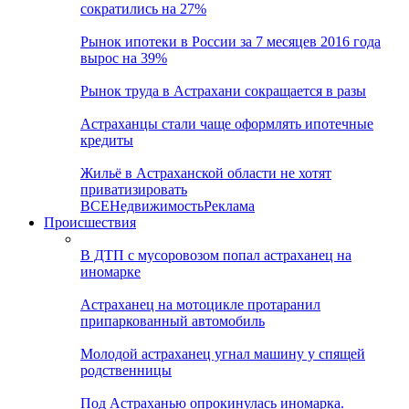
сократились на 27%
Рынок ипотеки в России за 7 месяцев 2016 года
вырос на 39%
Рынок труда в Астрахани сокращается в разы
Астраханцы стали чаще оформлять ипотечные
кредиты
Жильё в Астраханской области не хотят
приватизировать
ВСЕ
Недвижимость
Реклама
Происшествия
В ДТП с мусоровозом попал астраханец на
иномарке
Астраханец на мотоцикле протаранил
припаркованный автомобиль
Молодой астраханец угнал машину у спящей
родственницы
Под Астраханью опрокинулась иномарка.