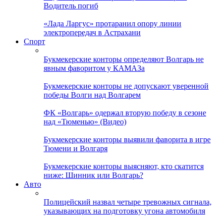
Водитель погиб
«Лада Ларгус» протаранил опору линии
электропередач в Астрахани
Спорт
Букмекерские конторы определяют Волгарь не
явным фаворитом у КАМАЗа
Букмекерские конторы не допускают уверенной
победы Волги над Волгарем
ФК «Волгарь» одержал вторую победу в сезоне
над «Тюменью» (Видео)
Букмекерские конторы выявили фаворита в игре
Тюмени и Волгаря
Букмекерские конторы выясняют, кто скатится
ниже: Шинник или Волгарь?
Авто
Полицейский назвал четыре тревожных сигнала,
указывающих на подготовку угона автомобиля