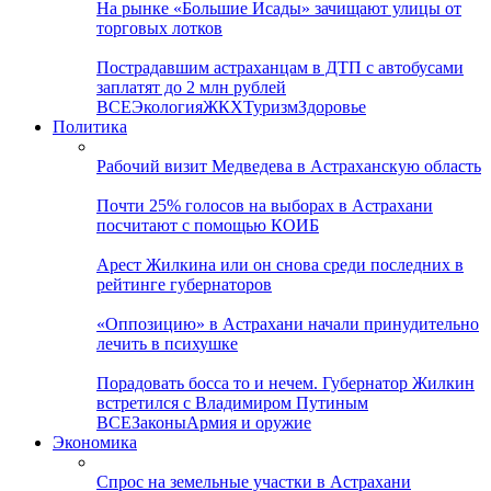
На рынке «Большие Исады» зачищают улицы от
торговых лотков
Пострадавшим астраханцам в ДТП с автобусами
заплатят до 2 млн рублей
ВСЕ
Экология
ЖКХ
Туризм
Здоровье
Политика
Рабочий визит Медведева в Астраханскую область
Почти 25% голосов на выборах в Астрахани
посчитают с помощью КОИБ
Арест Жилкина или он снова среди последних в
рейтинге губернаторов
«Оппозицию» в Астрахани начали принудительно
лечить в психушке
Порадовать босса то и нечем. Губернатор Жилкин
встретился с Владимиром Путиным
ВСЕ
Законы
Армия и оружие
Экономика
Спрос на земельные участки в Астрахани