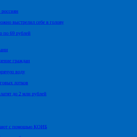
 россиян
ожно выстрелил себе в голову
о по 69 рублей
хани
щение граждан
орячую воду
говых лотков
латят до 2 млн рублей
итают с помощью КОИБ