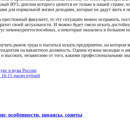
ный ВУЗ, диплом которого ценится не только в нашей стране, н
ыми для нормальной жизни доходами, которые не дадут жить в н
престижный факультет, то эту ситуацию можно исправить, посту
ратит своей актуальности. И можно будет смело искать достойну
ус неконкурентоспособных, а некоторые оказались в большом пе
изучать рынок труда и пытаться искать предприятие, на котором
етендентам на вакантную должность. Одним нужны молодые и а
х и высоких, независимо от того, какими профессиональными зн
курс в вузы России
 10-15 тысяч рублей
и: особенности, нюансы, советы