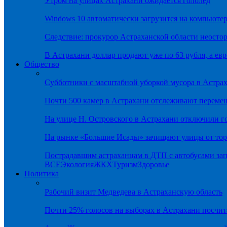
Утром на улицах Астрахани ожидается гололёд
Windows 10 автоматически загрузится на компьютер
Следствие: прокурор Астраханской области неостор
В Астрахани доллар продают уже по 63 рубля, а евр
Общество
Субботники с масштабной уборкой мусора в Астра
Почти 500 камер в Астрахани отслеживают переме
На улице Н. Островского в Астрахани отключили г
На рынке «Большие Исады» зачищают улицы от тор
Пострадавшим астраханцам в ДТП с автобусами зап
ВСЕ
Экология
ЖКХ
Туризм
Здоровье
Политика
Рабочий визит Медведева в Астраханскую область
Почти 25% голосов на выборах в Астрахани посч