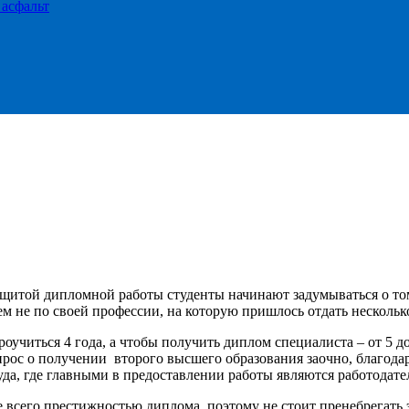
 асфальт
щитой дипломной работы студенты начинают задумываться о том,
м не по своей профессии, на которую пришлось отдать несколько
роучиться 4 года, а чтобы получить диплом специалиста – от 5 
прос о получении второго высшего образования заочно, благод
да, где главными в предоставлении работы являются работодате
е всего престижностью диплома, поэтому не стоит пренебрегать