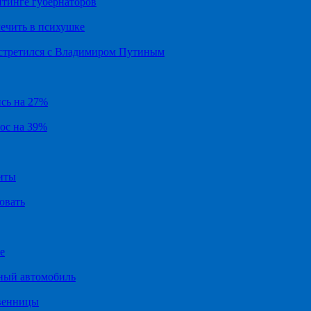
йтинге губернаторов
ечить в психушке
встретился с Владимиром Путиным
ись на 27%
рос на 39%
иты
овать
е
ный автомобиль
твенницы