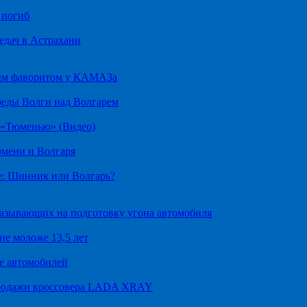
 погиб
едач в Астрахани
ным фаворитом у КАМАЗа
беды Волги над Волгарем
д «Тюменью» (Видео)
юмени и Волгаря
е: Шинник или Волгарь?
казывающих на подготовку угона автомобиля
не моложе 13,5 лет
е автомобилей
продажи кроссовера LADA XRAY