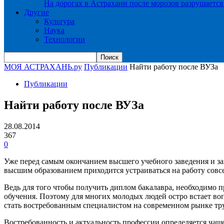
На дорогах в Астрахани после морозов разрушается
Другие
Культура
Наука
Технологии
МОЯ АСТРАХАНЬ.ру
Публикации
Найти работу после ВУЗа
Публикации
Найти работу после ВУЗа
28.08.2014
367
0
Уже перед самым окончанием высшего учебного заведения и за
высшим образованием приходится устраиваться на работу совсе
Ведь для того чтобы получить диплом бакалавра, необходимо п
обучения. Поэтому для многих молодых людей остро встает во
стать востребованным специалистом на современном рынке тру
Востребованность и актуальность профессии определяется чащ