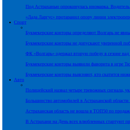
Под Астраханью опрокинулась иномарка. Водитель
«Лада Ларгус» протаранил опору линии электропер
Спорт
Букмекерские конторы определяют Волгарь не яв
Букмекерские конторы не допускают уверенной по
ФК «Волгарь» одержал вторую победу в сезоне на
Букмекерские конторы выявили фаворита в игре Т
Букмекерские конторы выясняют, кто скатится ниж
Авто
Полицейский назвал четыре тревожных сигнала, у
Большинство автомобилей в Астраханской области 
Астраханская область не вошла в ТОП50 по продаж
В Астрахани на День всех влюбленных стартуют 