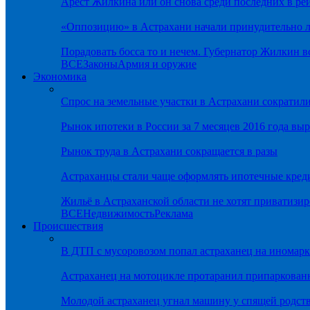
Арест Жилкина или он снова среди последних в ре
«Оппозицию» в Астрахани начали принудительно л
Порадовать босса то и нечем. Губернатор Жилкин 
ВСЕ
Законы
Армия и оружие
Экономика
Спрос на земельные участки в Астрахани сократил
Рынок ипотеки в России за 7 месяцев 2016 года вы
Рынок труда в Астрахани сокращается в разы
Астраханцы стали чаще оформлять ипотечные кред
Жильё в Астраханской области не хотят приватизир
ВСЕ
Недвижимость
Реклама
Происшествия
В ДТП с мусоровозом попал астраханец на иномарк
Астраханец на мотоцикле протаранил припаркован
Молодой астраханец угнал машину у спящей родс