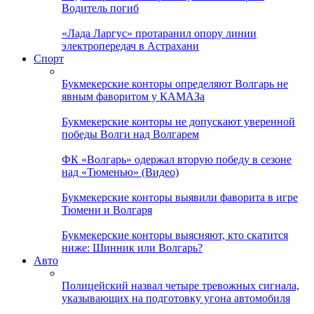
Водитель погиб
«Лада Ларгус» протаранил опору линии
электропередач в Астрахани
Спорт
Букмекерские конторы определяют Волгарь не
явным фаворитом у КАМАЗа
Букмекерские конторы не допускают уверенной
победы Волги над Волгарем
ФК «Волгарь» одержал вторую победу в сезоне
над «Тюменью» (Видео)
Букмекерские конторы выявили фаворита в игре
Тюмени и Волгаря
Букмекерские конторы выясняют, кто скатится
ниже: Шинник или Волгарь?
Авто
Полицейский назвал четыре тревожных сигнала,
указывающих на подготовку угона автомобиля