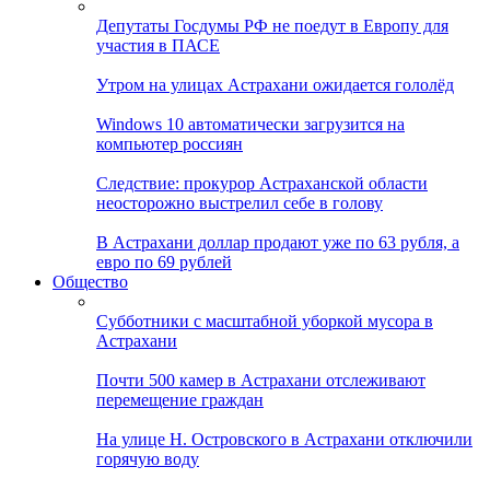
Депутаты Госдумы РФ не поедут в Европу для
участия в ПАСЕ
Утром на улицах Астрахани ожидается гололёд
Windows 10 автоматически загрузится на
компьютер россиян
Следствие: прокурор Астраханской области
неосторожно выстрелил себе в голову
В Астрахани доллар продают уже по 63 рубля, а
евро по 69 рублей
Общество
Субботники с масштабной уборкой мусора в
Астрахани
Почти 500 камер в Астрахани отслеживают
перемещение граждан
На улице Н. Островского в Астрахани отключили
горячую воду