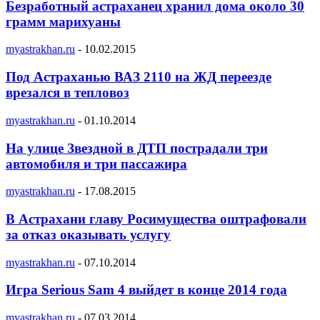
Безработный астраханец хранил дома около 30
грамм марихуаны
myastrakhan.ru
-
10.02.2015
Под Астраханью ВАЗ 2110 на ЖД переезде
врезался в тепловоз
myastrakhan.ru
-
01.10.2014
На улице Звездной в ДТП пострадали три
автомобиля и три пассажира
myastrakhan.ru
-
17.08.2015
В Астрахани главу Росимущества оштрафовали
за отказ оказывать услугу
myastrakhan.ru
-
07.10.2014
Игра Serious Sam 4 выйдет в конце 2014 года
myastrakhan.ru
-
07.03.2014