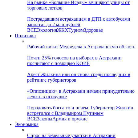
На рынке «Большие Исады» зачищают улицы от
торговых лотков
Пострадавшим астраханцам в ДТП с автобусами
заплатят до 2 млн рублей
ВСЕ
Экология
ЖКХ
Туризм
Здоровье
Политика
Рабочий визит Медведева в Астраханскую область
Почти 25% голосов на выборах в Астрахани
посчитают с помощью КОИБ
Арест Жилкина или он снова среди последних в
рейтинге губернаторов
«Оппозицию» в Астрахани начали принудительно
лечить в психушке
Порадовать босса то и нечем. Губернатор Жилкин
встретился с Владимиром Путиным
ВСЕ
Законы
Армия и оружие
Экономика
Спрос на земельные участки в Астрахани