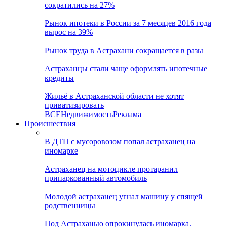
сократились на 27%
Рынок ипотеки в России за 7 месяцев 2016 года
вырос на 39%
Рынок труда в Астрахани сокращается в разы
Астраханцы стали чаще оформлять ипотечные
кредиты
Жильё в Астраханской области не хотят
приватизировать
ВСЕ
Недвижимость
Реклама
Происшествия
В ДТП с мусоровозом попал астраханец на
иномарке
Астраханец на мотоцикле протаранил
припаркованный автомобиль
Молодой астраханец угнал машину у спящей
родственницы
Под Астраханью опрокинулась иномарка.