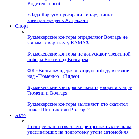
Водитель погиб
«Лада Ларгус» протаранил опору линии
электропередач в Астрахани
Спорт
Букмекерские конторы определяют Волгарь не
явным фаворитом у КАМАЗа
Букмекерские конторы не допускают уверенной
победы Волги над Волгарем
ФК «Волгарь» одержал вторую победу в сезоне
над «Тюменью» (Видео)
Букмекерские конторы выявили фаворита в игре
Тюмени и Волгаря
Букмекерские конторы выясняют, кто скатится
ниже: Шинник или Волгарь?
Авто
Полицейский назвал четыре тревожных сигнала,
указывающих на подготовку угона автомобиля