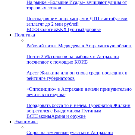
На рынке «Большие Исады» зачищают улицы от
торговых лотков
Пострадавшим астраханцам в ДТП с автобусами
заплатят до 2 млн рублей
ВСЕ
Экология
ЖКХ
Туризм
Здоровье
Политика
Рабочий визит Медведева в Астраханскую область
Почти 25% голосов на выборах в Астрахани
посчитают с помощью КОИБ
Арест Жилкина или он снова среди последних в
рейтинге губернаторов
«Оппозицию» в Астрахани начали принудительно
лечить в психушке
Порадовать босса то и нечем. Губернатор Жилкин
встретился с Владимиром Путиным
ВСЕ
Законы
Армия и оружие
Экономика
Спрос на земельные участки в Астрахани