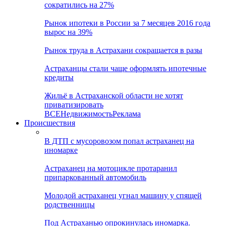
сократились на 27%
Рынок ипотеки в России за 7 месяцев 2016 года
вырос на 39%
Рынок труда в Астрахани сокращается в разы
Астраханцы стали чаще оформлять ипотечные
кредиты
Жильё в Астраханской области не хотят
приватизировать
ВСЕ
Недвижимость
Реклама
Происшествия
В ДТП с мусоровозом попал астраханец на
иномарке
Астраханец на мотоцикле протаранил
припаркованный автомобиль
Молодой астраханец угнал машину у спящей
родственницы
Под Астраханью опрокинулась иномарка.