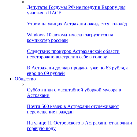
Депутаты Госдумы РФ не поедут в Европу для
участия в ПАСЕ
Утром на улицах Астрахани ожидается гололёд
Windows 10 автоматически загрузится на
компьютер россиян
Следствие: прокурор Астраханской области
неосторожно выстрелил себе в голову
В Астрахани доллар продают уже по 63 рубля, а
евро по 69 рублей
Общество
Субботники с масштабной уборкой мусора в
Астрахани
Почти 500 камер в Астрахани отслеживают
перемещение граждан
На улице Н. Островского в Астрахани отключили
горячую воду