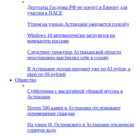
Депутаты Госдумы РФ не поедут в Европу для
участия в ПАСЕ
Утром на улицах Астрахани ожидается гололёд
Windows 10 автоматически загрузится на
компьютер россиян
Следствие: прокурор Астраханской области
неосторожно выстрелил себе в голову
В Астрахани доллар продают уже по 63 рубля, а
евро по 69 рублей
Общество
Субботники с масштабной уборкой мусора в
Астрахани
Почти 500 камер в Астрахани отслеживают
перемещение граждан
На улице Н. Островского в Астрахани отключили
горячую воду