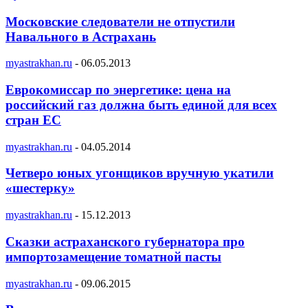
Московские следователи не отпустили
Навального в Астрахань
myastrakhan.ru
-
06.05.2013
Еврокомиссар по энергетике: цена на
российский газ должна быть единой для всех
стран ЕС
myastrakhan.ru
-
04.05.2014
Четверо юных угонщиков вручную укатили
«шестерку»
myastrakhan.ru
-
15.12.2013
Сказки астраханского губернатора про
импортозамещение томатной пасты
myastrakhan.ru
-
09.06.2015