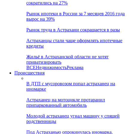
сократились на 27%
Рынок ипотеки в России за 7 месяцев 2016 года
вырос на 39%
Рынок труда в Астрахани сокращается в разы
Астраханцы стали чаще оформлять ипотечные
кредиты
Жильё в Астраханской области не хотят
приватизировать
ВСЕ
Недвижимость
Реклама
Происшествия
В ДТП с мусоровозом попал астраханец на
иномарке
Астраханец на мотоцикле протаранил
припаркованный автомобиль
Молодой астраханец угнал машину у спящей
родственницы
Под Астраханью опрокинулась иномарка.