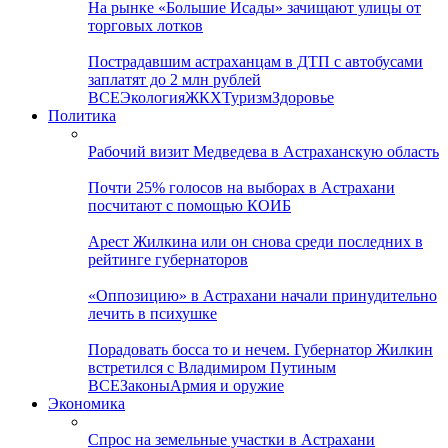
На рынке «Большие Исады» зачищают улицы от
торговых лотков
Пострадавшим астраханцам в ДТП с автобусами
заплатят до 2 млн рублей
ВСЕ
Экология
ЖКХ
Туризм
Здоровье
Политика
Рабочий визит Медведева в Астраханскую область
Почти 25% голосов на выборах в Астрахани
посчитают с помощью КОИБ
Арест Жилкина или он снова среди последних в
рейтинге губернаторов
«Оппозицию» в Астрахани начали принудительно
лечить в психушке
Порадовать босса то и нечем. Губернатор Жилкин
встретился с Владимиром Путиным
ВСЕ
Законы
Армия и оружие
Экономика
Спрос на земельные участки в Астрахани