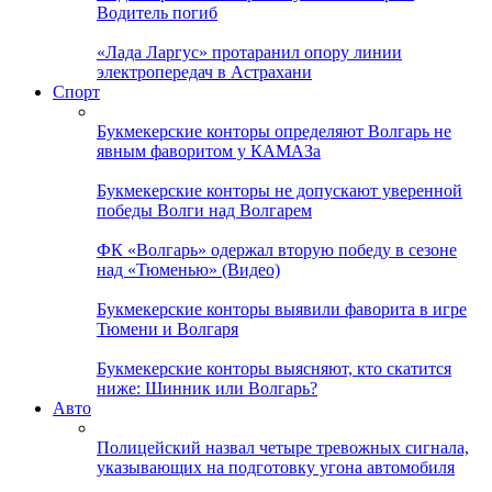
Водитель погиб
«Лада Ларгус» протаранил опору линии
электропередач в Астрахани
Спорт
Букмекерские конторы определяют Волгарь не
явным фаворитом у КАМАЗа
Букмекерские конторы не допускают уверенной
победы Волги над Волгарем
ФК «Волгарь» одержал вторую победу в сезоне
над «Тюменью» (Видео)
Букмекерские конторы выявили фаворита в игре
Тюмени и Волгаря
Букмекерские конторы выясняют, кто скатится
ниже: Шинник или Волгарь?
Авто
Полицейский назвал четыре тревожных сигнала,
указывающих на подготовку угона автомобиля