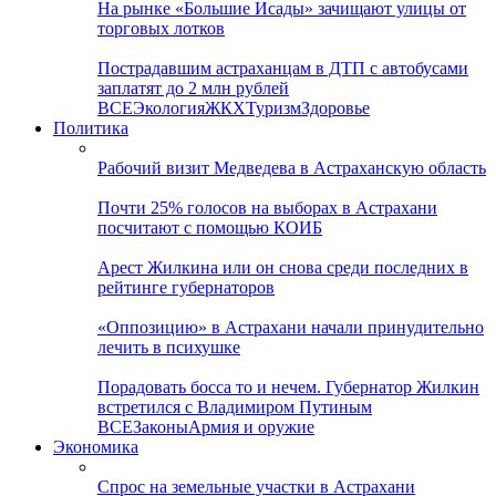
На рынке «Большие Исады» зачищают улицы от
торговых лотков
Пострадавшим астраханцам в ДТП с автобусами
заплатят до 2 млн рублей
ВСЕ
Экология
ЖКХ
Туризм
Здоровье
Политика
Рабочий визит Медведева в Астраханскую область
Почти 25% голосов на выборах в Астрахани
посчитают с помощью КОИБ
Арест Жилкина или он снова среди последних в
рейтинге губернаторов
«Оппозицию» в Астрахани начали принудительно
лечить в психушке
Порадовать босса то и нечем. Губернатор Жилкин
встретился с Владимиром Путиным
ВСЕ
Законы
Армия и оружие
Экономика
Спрос на земельные участки в Астрахани