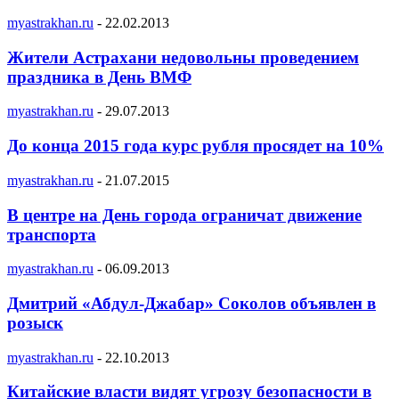
myastrakhan.ru
-
22.02.2013
Жители Астрахани недовольны проведением
праздника в День ВМФ
myastrakhan.ru
-
29.07.2013
До конца 2015 года курс рубля просядет на 10%
myastrakhan.ru
-
21.07.2015
В центре на День города ограничат движение
транспорта
myastrakhan.ru
-
06.09.2013
Дмитрий «Абдул-Джабар» Соколов объявлен в
розыск
myastrakhan.ru
-
22.10.2013
Китайские власти видят угрозу безопасности в