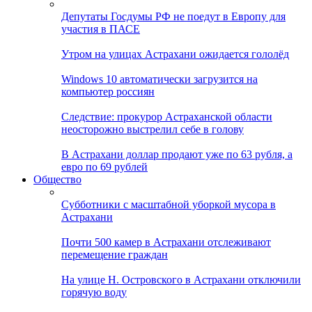
Депутаты Госдумы РФ не поедут в Европу для
участия в ПАСЕ
Утром на улицах Астрахани ожидается гололёд
Windows 10 автоматически загрузится на
компьютер россиян
Следствие: прокурор Астраханской области
неосторожно выстрелил себе в голову
В Астрахани доллар продают уже по 63 рубля, а
евро по 69 рублей
Общество
Субботники с масштабной уборкой мусора в
Астрахани
Почти 500 камер в Астрахани отслеживают
перемещение граждан
На улице Н. Островского в Астрахани отключили
горячую воду