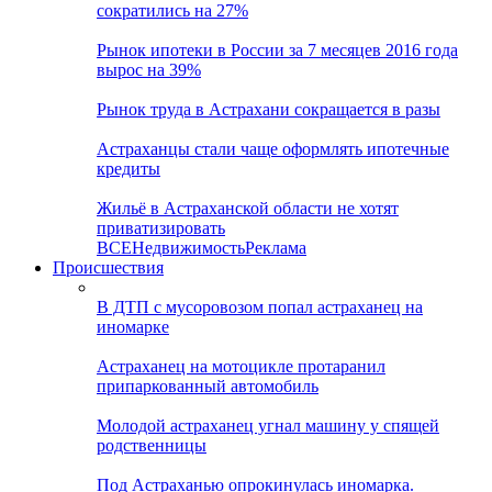
сократились на 27%
Рынок ипотеки в России за 7 месяцев 2016 года
вырос на 39%
Рынок труда в Астрахани сокращается в разы
Астраханцы стали чаще оформлять ипотечные
кредиты
Жильё в Астраханской области не хотят
приватизировать
ВСЕ
Недвижимость
Реклама
Происшествия
В ДТП с мусоровозом попал астраханец на
иномарке
Астраханец на мотоцикле протаранил
припаркованный автомобиль
Молодой астраханец угнал машину у спящей
родственницы
Под Астраханью опрокинулась иномарка.