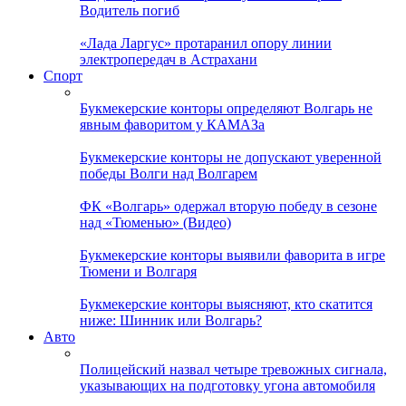
Водитель погиб
«Лада Ларгус» протаранил опору линии
электропередач в Астрахани
Спорт
Букмекерские конторы определяют Волгарь не
явным фаворитом у КАМАЗа
Букмекерские конторы не допускают уверенной
победы Волги над Волгарем
ФК «Волгарь» одержал вторую победу в сезоне
над «Тюменью» (Видео)
Букмекерские конторы выявили фаворита в игре
Тюмени и Волгаря
Букмекерские конторы выясняют, кто скатится
ниже: Шинник или Волгарь?
Авто
Полицейский назвал четыре тревожных сигнала,
указывающих на подготовку угона автомобиля