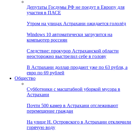
Депутаты Госдумы РФ не поедут в Европу для
участия в ПАСЕ
Утром на улицах Астрахани ожидается гололёд
Windows 10 автоматически загрузится на
компьютер россиян
Следствие: прокурор Астраханской области
неосторожно выстрелил себе в голову
В Астрахани доллар продают уже по 63 рубля, а
евро по 69 рублей
Общество
Субботники с масштабной уборкой мусора в
Астрахани
Почти 500 камер в Астрахани отслеживают
перемещение граждан
На улице Н. Островского в Астрахани отключили
горячую воду