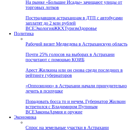
На рынке «Большие Исады» зачищают улицы от
торговых лотков
Пострадавшим астраханцам в ДТП с автобусами
заплатят до 2 млн рублей
ВСЕ
Экология
ЖКХ
Туризм
Здоровье
Политика
Рабочий визит Медведева в Астраханскую область
Почти 25% голосов на выборах в Астрахани
посчитают с помощью КОИБ
Арест Жилкина или он снова среди последних в
рейтинге губернаторов
«Оппозицию» в Астрахани начали принудительно
лечить в психушке
Порадовать босса то и нечем. Губернатор Жилкин
встретился с Владимиром Путиным
ВСЕ
Законы
Армия и оружие
Экономика
Спрос на земельные участки в Астрахани