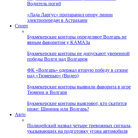
Водитель погиб
«Лада Ларгус» протаранил опору линии
электропередач в Астрахани
Спорт
Букмекерские конторы определяют Волгарь не
явным фаворитом у КАМАЗа
Букмекерские конторы не допускают уверенной
победы Волги над Волгарем
ФК «Волгарь» одержал вторую победу в сезоне
над «Тюменью» (Видео)
Букмекерские конторы выявили фаворита в игре
Тюмени и Волгаря
Букмекерские конторы выясняют, кто скатится
ниже: Шинник или Волгарь?
Авто
Полицейский назвал четыре тревожных сигнала,
указывающих на подготовку угона автомобиля