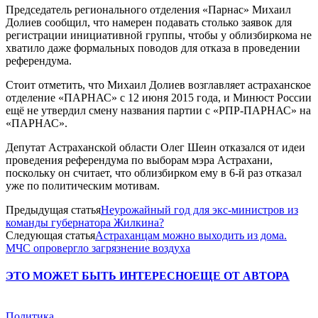
Председатель регионального отделения «Парнас» Михаил
Долиев сообщил, что намерен подавать столько заявок для
регистрации инициативной группы, чтобы у облизбиркома не
хватило даже формальных поводов для отказа в проведении
референдума.
Стоит отметить, что Михаил Долиев возглавляет астраханское
отделение «ПАРНАС» с 12 июня 2015 года, и Минюст России
ещё не утвердил смену названия партии с «РПР-ПАРНАС» на
«ПАРНАС».
Депутат Астраханской области Олег Шеин отказался от идеи
проведения референдума по выборам мэра Астрахани,
поскольку он считает, что облизбирком ему в 6-й раз отказал
уже по политическим мотивам.
Предыдущая статья
Неурожайный год для экс-министров из
команды губернатора Жилкина?
Следующая статья
Астраханцам можно выходить из дома.
МЧС опровергло загрязнение воздуха
ЭТО МОЖЕТ БЫТЬ ИНТЕРЕСНО
ЕЩЕ ОТ АВТОРА
Политика