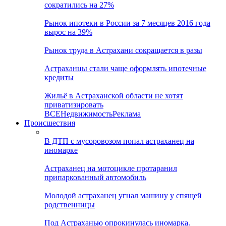
сократились на 27%
Рынок ипотеки в России за 7 месяцев 2016 года
вырос на 39%
Рынок труда в Астрахани сокращается в разы
Астраханцы стали чаще оформлять ипотечные
кредиты
Жильё в Астраханской области не хотят
приватизировать
ВСЕ
Недвижимость
Реклама
Происшествия
В ДТП с мусоровозом попал астраханец на
иномарке
Астраханец на мотоцикле протаранил
припаркованный автомобиль
Молодой астраханец угнал машину у спящей
родственницы
Под Астраханью опрокинулась иномарка.