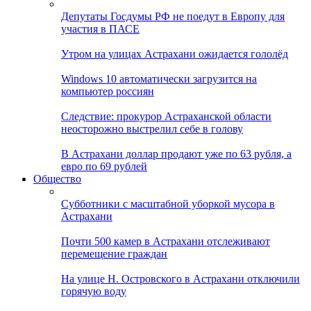
Депутаты Госдумы РФ не поедут в Европу для
участия в ПАСЕ
Утром на улицах Астрахани ожидается гололёд
Windows 10 автоматически загрузится на
компьютер россиян
Следствие: прокурор Астраханской области
неосторожно выстрелил себе в голову
В Астрахани доллар продают уже по 63 рубля, а
евро по 69 рублей
Общество
Субботники с масштабной уборкой мусора в
Астрахани
Почти 500 камер в Астрахани отслеживают
перемещение граждан
На улице Н. Островского в Астрахани отключили
горячую воду