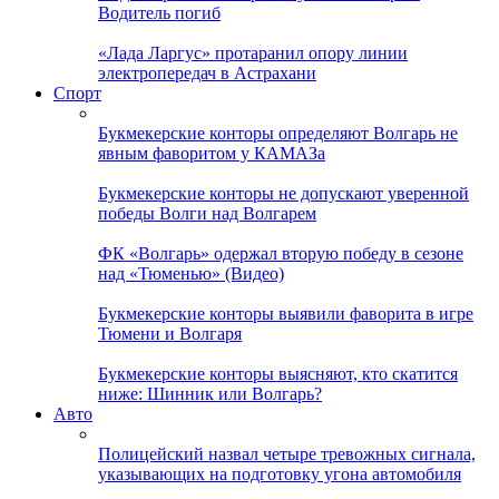
Водитель погиб
«Лада Ларгус» протаранил опору линии
электропередач в Астрахани
Спорт
Букмекерские конторы определяют Волгарь не
явным фаворитом у КАМАЗа
Букмекерские конторы не допускают уверенной
победы Волги над Волгарем
ФК «Волгарь» одержал вторую победу в сезоне
над «Тюменью» (Видео)
Букмекерские конторы выявили фаворита в игре
Тюмени и Волгаря
Букмекерские конторы выясняют, кто скатится
ниже: Шинник или Волгарь?
Авто
Полицейский назвал четыре тревожных сигнала,
указывающих на подготовку угона автомобиля