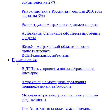
сократились на 27%
Рынок ипотеки в России за 7 месяцев 2016 года
вырос на 39%
Рынок труда в Астрахани сокращается в разы
Астраханцы стали чаще оформлять ипотечные
кредиты
Жильё в Астраханской области не хотят
приватизировать
ВСЕ
Недвижимость
Реклама
Происшествия
В ДТП с мусоровозом попал астраханец на
иномарке
Астраханец на мотоцикле протаранил
припаркованный автомобиль
Молодой астраханец угнал машину у спящей
родственницы
Под Астраханью опрокинулась иномарка.