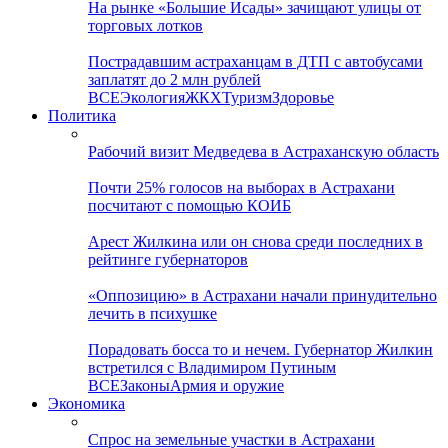
На рынке «Большие Исады» зачищают улицы от
торговых лотков
Пострадавшим астраханцам в ДТП с автобусами
заплатят до 2 млн рублей
ВСЕ
Экология
ЖКХ
Туризм
Здоровье
Политика
Рабочий визит Медведева в Астраханскую область
Почти 25% голосов на выборах в Астрахани
посчитают с помощью КОИБ
Арест Жилкина или он снова среди последних в
рейтинге губернаторов
«Оппозицию» в Астрахани начали принудительно
лечить в психушке
Порадовать босса то и нечем. Губернатор Жилкин
встретился с Владимиром Путиным
ВСЕ
Законы
Армия и оружие
Экономика
Спрос на земельные участки в Астрахани