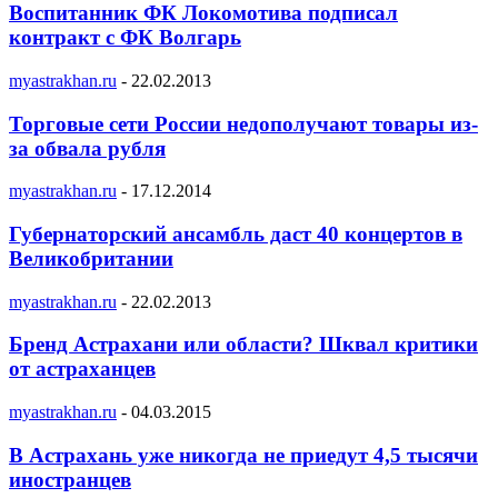
Воспитанник ФК Локомотива подписал
контракт с ФК Волгарь
myastrakhan.ru
-
22.02.2013
Торговые сети России недополучают товары из-
за обвала рубля
myastrakhan.ru
-
17.12.2014
Губернаторский ансамбль даст 40 концертов в
Великобритании
myastrakhan.ru
-
22.02.2013
Бренд Астрахани или области? Шквал критики
от астраханцев
myastrakhan.ru
-
04.03.2015
В Астрахань уже никогда не приедут 4,5 тысячи
иностранцев