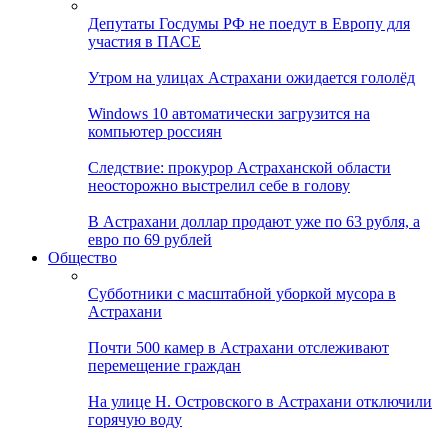
Депутаты Госдумы РФ не поедут в Европу для
участия в ПАСЕ
Утром на улицах Астрахани ожидается гололёд
Windows 10 автоматически загрузится на
компьютер россиян
Следствие: прокурор Астраханской области
неосторожно выстрелил себе в голову
В Астрахани доллар продают уже по 63 рубля, а
евро по 69 рублей
Общество
Субботники с масштабной уборкой мусора в
Астрахани
Почти 500 камер в Астрахани отслеживают
перемещение граждан
На улице Н. Островского в Астрахани отключили
горячую воду