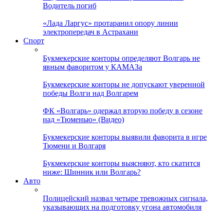
Водитель погиб
«Лада Ларгус» протаранил опору линии
электропередач в Астрахани
Спорт
Букмекерские конторы определяют Волгарь не
явным фаворитом у КАМАЗа
Букмекерские конторы не допускают уверенной
победы Волги над Волгарем
ФК «Волгарь» одержал вторую победу в сезоне
над «Тюменью» (Видео)
Букмекерские конторы выявили фаворита в игре
Тюмени и Волгаря
Букмекерские конторы выясняют, кто скатится
ниже: Шинник или Волгарь?
Авто
Полицейский назвал четыре тревожных сигнала,
указывающих на подготовку угона автомобиля