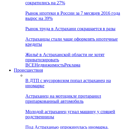
сократились на 27%
Рынок ипотеки в России за 7 месяцев 2016 года
вырос на 39%
Рынок труда в Астрахани сокращается в разы
Астраханцы стали чаще оформлять ипотечные
кредиты
Жильё в Астраханской области не хотят
приватизировать
ВСЕ
Недвижимость
Реклама
Происшествия
В ДТП с мусоровозом попал астраханец на
иномарке
Астраханец на мотоцикле протаранил
припаркованный автомобиль
Молодой астраханец угнал машину у спящей
родственницы
Под Астраханью опрокинулась иномарка.