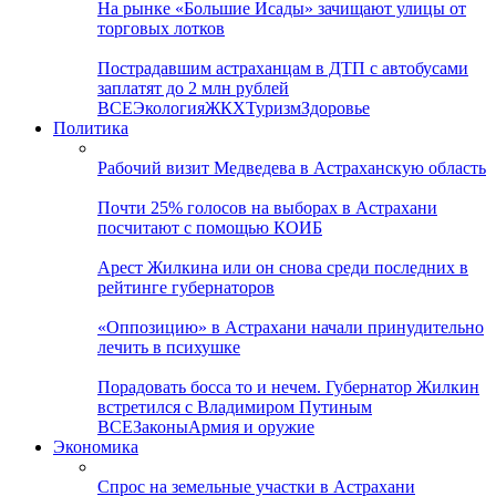
На рынке «Большие Исады» зачищают улицы от
торговых лотков
Пострадавшим астраханцам в ДТП с автобусами
заплатят до 2 млн рублей
ВСЕ
Экология
ЖКХ
Туризм
Здоровье
Политика
Рабочий визит Медведева в Астраханскую область
Почти 25% голосов на выборах в Астрахани
посчитают с помощью КОИБ
Арест Жилкина или он снова среди последних в
рейтинге губернаторов
«Оппозицию» в Астрахани начали принудительно
лечить в психушке
Порадовать босса то и нечем. Губернатор Жилкин
встретился с Владимиром Путиным
ВСЕ
Законы
Армия и оружие
Экономика
Спрос на земельные участки в Астрахани