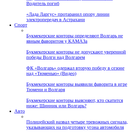
Водитель погиб
«Лада Ларгус» протаранил опору линии
электропередач в Астрахани
Спорт
Букмекерские конторы определяют Волгарь не
явным фаворитом у КАМАЗа
Букмекерские конторы не допускают уверенной
победы Волги над Волгарем
ФК «Волгарь» одержал вторую победу в сезоне
над «Тюменью» (Видео)
Букмекерские конторы выявили фаворита в игре
Тюмени и Волгаря
Букмекерские конторы выясняют, кто скатится
ниже: Шинник или Волгарь?
Авто
Полицейский назвал четыре тревожных сигнала,
указывающих на подготовку угона автомобиля