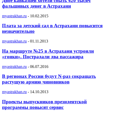
Двое кавказцев хотели сбыть 420 тысяч
фальшивых денег в Астрахани
myastrakhan.ru
-
10.02.2015
Плата за детский сад в Астрахани повысится
незначительно
myastrakhan.ru
-
01.11.2013
На маршруте №25 в Астрахани устроили
«гонки». Пострадали два пассажира
myastrakhan.ru
-
06.07.2016
В регионах России будут N-раз сокращать
растущую армию чиновников
myastrakhan.ru
-
14.10.2013
Проекты выпускников президентской
программы повысят сервис