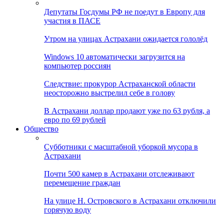
Депутаты Госдумы РФ не поедут в Европу для
участия в ПАСЕ
Утром на улицах Астрахани ожидается гололёд
Windows 10 автоматически загрузится на
компьютер россиян
Следствие: прокурор Астраханской области
неосторожно выстрелил себе в голову
В Астрахани доллар продают уже по 63 рубля, а
евро по 69 рублей
Общество
Субботники с масштабной уборкой мусора в
Астрахани
Почти 500 камер в Астрахани отслеживают
перемещение граждан
На улице Н. Островского в Астрахани отключили
горячую воду