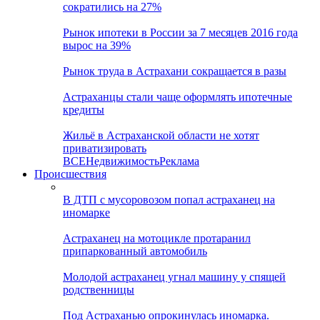
сократились на 27%
Рынок ипотеки в России за 7 месяцев 2016 года
вырос на 39%
Рынок труда в Астрахани сокращается в разы
Астраханцы стали чаще оформлять ипотечные
кредиты
Жильё в Астраханской области не хотят
приватизировать
ВСЕ
Недвижимость
Реклама
Происшествия
В ДТП с мусоровозом попал астраханец на
иномарке
Астраханец на мотоцикле протаранил
припаркованный автомобиль
Молодой астраханец угнал машину у спящей
родственницы
Под Астраханью опрокинулась иномарка.