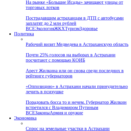
На рынке «Большие Исады» зачищают улицы от
торговых лотков
Пострадавшим астраханцам в ДТП с автобусами
заплатят до 2 млн рублей
ВСЕ
Экология
ЖКХ
Туризм
Здоровье
Политика
Рабочий визит Медведева в Астраханскую область
Почти 25% голосов на выборах в Астрахани
посчитают с помощью КОИБ
Арест Жилкина или он снова среди последних в
рейтинге губернаторов
«Оппозицию» в Астрахани начали принудительно
лечить в психушке
Порадовать босса то и нечем. Губернатор Жилкин
встретился с Владимиром Путиным
ВСЕ
Законы
Армия и оружие
Экономика
Спрос на земельные участки в Астрахани