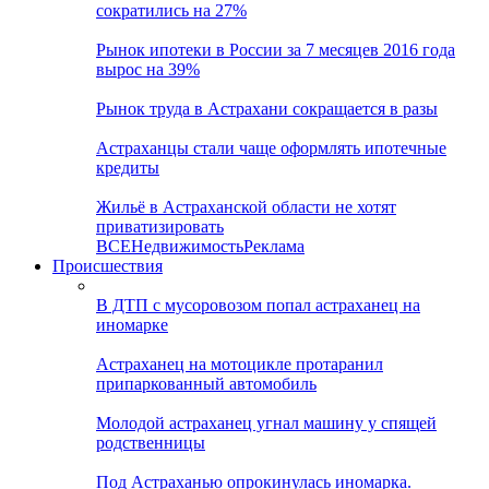
сократились на 27%
Рынок ипотеки в России за 7 месяцев 2016 года
вырос на 39%
Рынок труда в Астрахани сокращается в разы
Астраханцы стали чаще оформлять ипотечные
кредиты
Жильё в Астраханской области не хотят
приватизировать
ВСЕ
Недвижимость
Реклама
Происшествия
В ДТП с мусоровозом попал астраханец на
иномарке
Астраханец на мотоцикле протаранил
припаркованный автомобиль
Молодой астраханец угнал машину у спящей
родственницы
Под Астраханью опрокинулась иномарка.