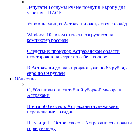
Депутаты Госдумы РФ не поедут в Европу для
участия в ПАСЕ
Утром на улицах Астрахани ожидается гололёд
Windows 10 автоматически загрузится на
компьютер россиян
Следствие: прокурор Астраханской области
неосторожно выстрелил себе в голову
В Астрахани доллар продают уже по 63 рубля, а
евро по 69 рублей
Общество
Субботники с масштабной уборкой мусора в
Астрахани
Почти 500 камер в Астрахани отслеживают
перемещение граждан
На улице Н. Островского в Астрахани отключили
горячую воду