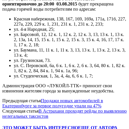
ориентировочно до 20:00 03.08.2015
будет прекращена
подача горячей воды потребителям по адресам:
Красная набережная, 138, 167, 169, 169а, 171а, 171б, 227,
227а, 229, 229 к. 1, 231, 231 к. 1, 231 к. 2, 233;
ул. 4-я Народная, 25;
ул. Барсовой, 12, 12 к. 1, 12 к. 2, 12 к. 3, 13, 13 к. 1, 13 к.
2, 13а, 14, 15, 15 к. 1, 15 к. 2, 15 к. 3, 15 к. 4, 16, 17, 17 к.
1, 17 к. 2, 18;
ул. Баумана, 11, 11 к. 1, 11 к. 3, 13, 13 к. 1, 13 к. 2, 13 к. 3,
13 к. 4;
ул. Грузинская, 73.
ул. С. Перовской, 6а, 6 к. 1, 6 к. 2, 6 к. 3, 64, 80 к. 1, 82 к.
1, 82 к. 2, 84, 84 к. 1, 94 к. 1а, 96;
ул. Студенческая, 1, 3а, 4, 4а, 6, 6 к. 1, 7;
Администрация ООО «ЛУКОЙЛ-ТТК» приносит свои
извинения жителям города за вынужденные неудобства.
Предыдущая статья
Продажи новых автомобилей в
Екатеринбурге за первое полугодие упали на 47%
Следующая статья
В Астрахани проходят рейды по выявлению
нелегальных таксистов
ЭТО МОЖЕТ БЫТЬ ИНТЕРЕСНО
ЕЩЕ ОТ АВТОРА