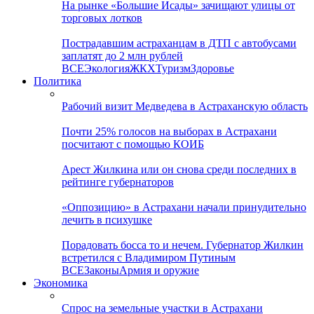
На рынке «Большие Исады» зачищают улицы от
торговых лотков
Пострадавшим астраханцам в ДТП с автобусами
заплатят до 2 млн рублей
ВСЕ
Экология
ЖКХ
Туризм
Здоровье
Политика
Рабочий визит Медведева в Астраханскую область
Почти 25% голосов на выборах в Астрахани
посчитают с помощью КОИБ
Арест Жилкина или он снова среди последних в
рейтинге губернаторов
«Оппозицию» в Астрахани начали принудительно
лечить в психушке
Порадовать босса то и нечем. Губернатор Жилкин
встретился с Владимиром Путиным
ВСЕ
Законы
Армия и оружие
Экономика
Спрос на земельные участки в Астрахани