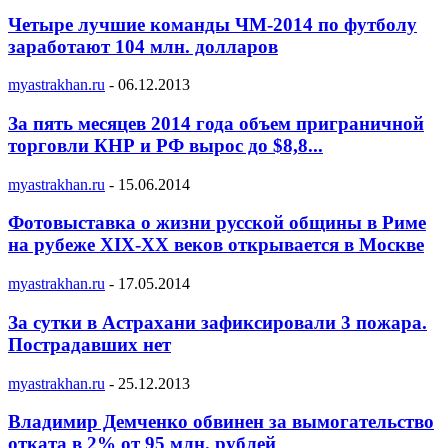
Четыре лучшие команды ЧМ-2014 по футболу
заработают 104 млн. долларов
myastrakhan.ru
-
06.12.2013
За пять месяцев 2014 года объем приграничной
торговли КНР и РФ вырос до $8,8...
myastrakhan.ru
-
15.06.2014
Фотовыставка о жизни русской общины в Риме
на рубеже XIX-XX веков открывается в Москве
myastrakhan.ru
-
17.05.2014
За сутки в Астрахани зафиксировали 3 пожара.
Пострадавших нет
myastrakhan.ru
-
25.12.2013
Владимир Демченко обвинен за вымогательство
отката в 2% от 95 млн. рублей