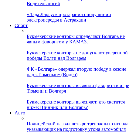
Водитель погиб
«Лада Ларгус» протаранил опору линии
электропередач в Астрахани
Спорт
Букмекерские конторы определяют Волгарь не
явным фаворитом у КАМАЗа
Букмекерские конторы не допускают уверенной
победы Волги над Волгарем
ФК «Волгарь» одержал вторую победу в сезоне
над «Тюменью» (Видео)
Букмекерские конторы выявили фаворита в игре
Тюмени и Волгаря
Букмекерские конторы выясняют, кто скатится
ниже: Шинник или Волгарь?
Авто
Полицейский назвал четыре тревожных сигнала,
указывающих на подготовку угона автомобиля