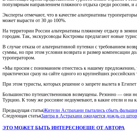
популярным направлением пляжного отдыха среди россиян, и а
Эксперты отмечают, что в качестве альтернативы туроператоры
может вырасти от 30 до 100%.
На территории России альтернативы пляжному отдыху в зимни
городам. Так, экскурсоводы Костромы предлагают новые тури
В случае отказа от альтернативной путевки с требованием воз
суммы, но при этом условия возврата и размер компенсации до
туроператором.
«Мы просим с пониманием отнестись к нашему предложению, та
практически сразу на сайте одного из крупнейших российских 
При этом туристы, которых решение о запрете вылета в Египет 
Большинство путешественников возмущены. Резонно — они не х
Турцию. К тому же россияне недоумевают, в какие отели и на к
Предыдущая статья
Жители Астрахани пытались сбыть фальши
Следующая статья
Завтра в Астрахани ожидается дождь со штор
ЭТО МОЖЕТ БЫТЬ ИНТЕРЕСНО
ЕЩЕ ОТ АВТОРА