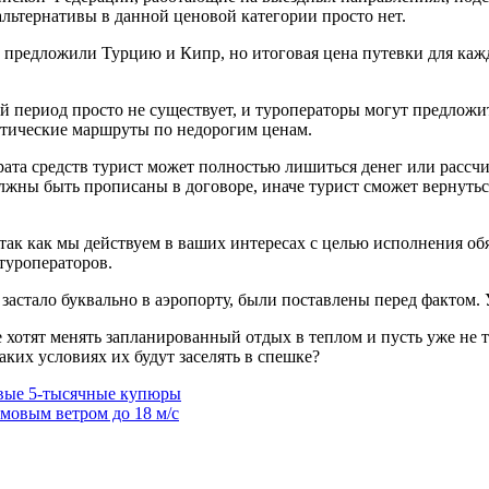
льтернативы в данной ценовой категории просто нет.
 предложили Турцию и Кипр, но итоговая цена путевки для кажд
й период просто не существует, и туроператоры могут предлож
стические маршруты по недорогим ценам.
врата средств турист может полностью лишиться денег или рассч
лжны быть прописаны в договоре, иначе турист сможет вернуться
к как мы действуем в ваших интересах с целью исполнения обя
туроператоров.
застало буквально в аэропорту, были поставлены перед фактом. 
отят менять запланированный отдых в теплом и пусть уже не т
аких условиях их будут заселять в спешке?
вые 5-тысячные купюры
мовым ветром до 18 м/с