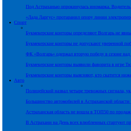
Под Астраханью опрокинулась иномарка. Водитель
«Лада Ларгус» протаранил опору линии электропер
Спорт
Букмекерские конторы определяют Волгарь не яв
Букмекерские конторы не допускают уверенной по
ФК «Волгарь» одержал вторую победу в сезоне на
Букмекерские конторы выявили фаворита в игре Т
Букмекерские конторы выясняют, кто скатится ниж
Авто
Полицейский назвал четыре тревожных сигнала, у
Большинство автомобилей в Астраханской области 
Астраханская область не вошла в ТОП50 по продаж
В Астрахани на День всех влюбленных стартуют 