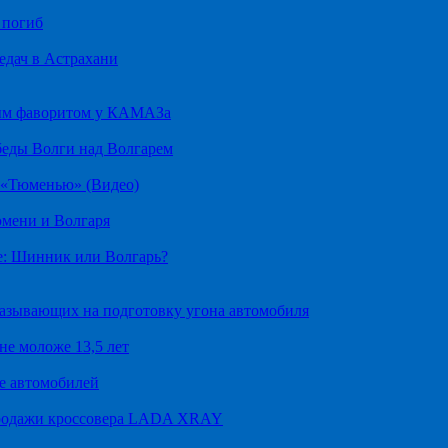
 погиб
едач в Астрахани
ным фаворитом у КАМАЗа
беды Волги над Волгарем
д «Тюменью» (Видео)
юмени и Волгаря
е: Шинник или Волгарь?
казывающих на подготовку угона автомобиля
не моложе 13,5 лет
е автомобилей
продажи кроссовера LADA XRAY