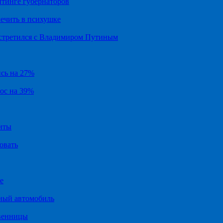
йтинге губернаторов
ечить в психушке
встретился с Владимиром Путиным
ись на 27%
рос на 39%
иты
овать
е
ный автомобиль
твенницы