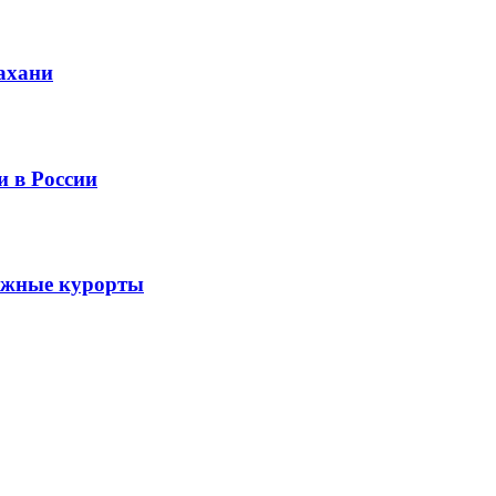
рахани
и в России
ыжные курорты