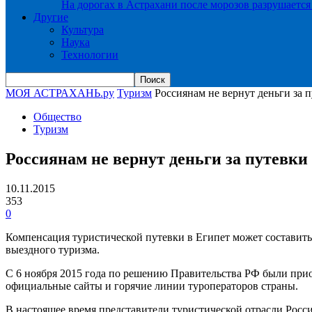
На дорогах в Астрахани после морозов разрушается
Другие
Культура
Наука
Технологии
МОЯ АСТРАХАНЬ.ру
Туризм
Россиянам не вернут деньги за 
Общество
Туризм
Россиянам не вернут деньги за путевки
10.11.2015
353
0
Компенсация туристической путевки в Египет может составить
выездного туризма.
С 6 ноября 2015 года по решению Правительства РФ были прио
официальные сайты и горячие линии туроператоров страны.
В настоящее время представители туристической отрасли Рос