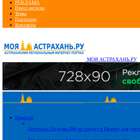
РЕКЛАМА
Пресс-релизы
Темы
Партнеры
Контакты
МОЯ АСТРАХАНЬ.РУ
Новости
Депутаты Госдумы РФ не поедут в Европу для уча