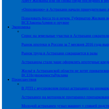
Арест Жилкина или он снова среди последних в ре
«Оппозицию» в Астрахани начали принудительно л
Порадовать босса то и нечем. Губернатор Жилкин 
ВСЕ
Законы
Армия и оружие
Экономика
Спрос на земельные участки в Астрахани сократил
Рынок ипотеки в России за 7 месяцев 2016 года вы
Рынок труда в Астрахани сокращается в разы
Астраханцы стали чаще оформлять ипотечные кред
Жильё в Астраханской области не хотят приватизир
ВСЕ
Недвижимость
Реклама
Происшествия
В ДТП с мусоровозом попал астраханец на иномарк
Астраханец на мотоцикле протаранил припаркован
Молодой астраханец угнал машину у спящей родс