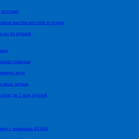
 россиян
ожно выстрелил себе в голову
о по 69 рублей
хани
щение граждан
орячую воду
говых лотков
латят до 2 млн рублей
итают с помощью КОИБ