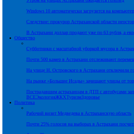
Утром на улицах Астрахани ожидается гололёд
Windows 10 автоматически загрузится на компьютер
Следствие: прокурор Астраханской области неостор
В Астрахани доллар продают уже по 63 рубля, а евр
Общество
Субботники с масштабной уборкой мусора в Астра
Почти 500 камер в Астрахани отслеживают переме
На улице Н. Островского в Астрахани отключили г
На рынке «Большие Исады» зачищают улицы от тор
Пострадавшим астраханцам в ДТП с автобусами зап
ВСЕ
Экология
ЖКХ
Туризм
Здоровье
Политика
Рабочий визит Медведева в Астраханскую область
Почти 25% голосов на выборах в Астрахани посч