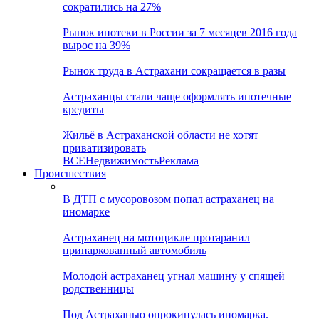
сократились на 27%
Рынок ипотеки в России за 7 месяцев 2016 года
вырос на 39%
Рынок труда в Астрахани сокращается в разы
Астраханцы стали чаще оформлять ипотечные
кредиты
Жильё в Астраханской области не хотят
приватизировать
ВСЕ
Недвижимость
Реклама
Происшествия
В ДТП с мусоровозом попал астраханец на
иномарке
Астраханец на мотоцикле протаранил
припаркованный автомобиль
Молодой астраханец угнал машину у спящей
родственницы
Под Астраханью опрокинулась иномарка.