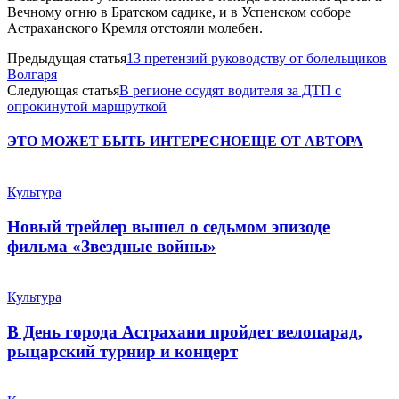
Вечному огню в Братском садике, и в Успенском соборе
Астраханского Кремля отстояли молебен.
Предыдущая статья
13 претензий руководству от болельщиков
Волгаря
Следующая статья
В регионе осудят водителя за ДТП с
опрокинутой маршруткой
ЭТО МОЖЕТ БЫТЬ ИНТЕРЕСНО
ЕЩЕ ОТ АВТОРА
Культура
Новый трейлер вышел о седьмом эпизоде
фильма «Звездные войны»
Культура
В День города Астрахани пройдет велопарад,
рыцарский турнир и концерт