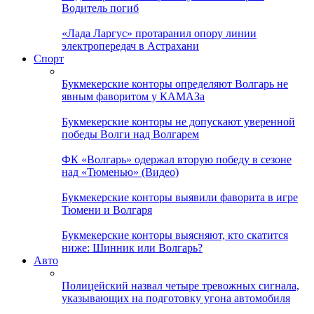
Водитель погиб
«Лада Ларгус» протаранил опору линии
электропередач в Астрахани
Спорт
Букмекерские конторы определяют Волгарь не
явным фаворитом у КАМАЗа
Букмекерские конторы не допускают уверенной
победы Волги над Волгарем
ФК «Волгарь» одержал вторую победу в сезоне
над «Тюменью» (Видео)
Букмекерские конторы выявили фаворита в игре
Тюмени и Волгаря
Букмекерские конторы выясняют, кто скатится
ниже: Шинник или Волгарь?
Авто
Полицейский назвал четыре тревожных сигнала,
указывающих на подготовку угона автомобиля