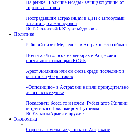
На рынке «Большие Исады» зачищают улицы от
торговых лотков
Пострадавшим астраханцам в ДТП с автобусами
заплатят до 2 млн рублей
ВСЕ
Экология
ЖКХ
Туризм
Здоровье
Политика
Рабочий визит Медведева в Астраханскую область
Почти 25% голосов на выборах в Астрахани
посчитают с помощью КОИБ
Арест Жилкина или он снова среди последних в
рейтинге губернаторов
«Оппозицию» в Астрахани начали принудительно
лечить в психушке
Порадовать босса то и нечем. Губернатор Жилкин
встретился с Владимиром Путиным
ВСЕ
Законы
Армия и оружие
Экономика
Спрос на земельные участки в Астрахани