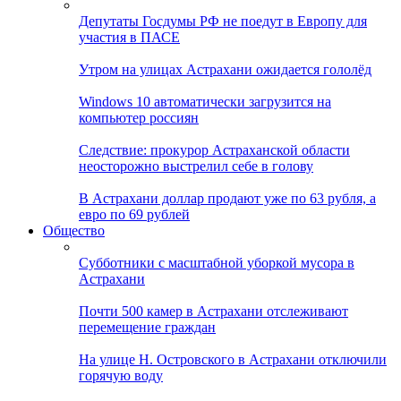
Депутаты Госдумы РФ не поедут в Европу для
участия в ПАСЕ
Утром на улицах Астрахани ожидается гололёд
Windows 10 автоматически загрузится на
компьютер россиян
Следствие: прокурор Астраханской области
неосторожно выстрелил себе в голову
В Астрахани доллар продают уже по 63 рубля, а
евро по 69 рублей
Общество
Субботники с масштабной уборкой мусора в
Астрахани
Почти 500 камер в Астрахани отслеживают
перемещение граждан
На улице Н. Островского в Астрахани отключили
горячую воду